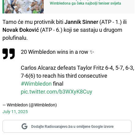
Wimbledona ga čeka najbolji teniser svijeta
Tamo će mu protivnik biti
Jannik Sinner
(ATP - 1.) ili
Novak Đoković
(ATP - 6.) koji se sastaju u drugom
polufinalu.
20 Wimbledon wins in a row ✨
Carlos Alcaraz defeats Taylor Fritz 6-4, 5-7, 6-3,
7-6(6) to reach his third consecutive
#Wimbledon
final
pic.twitter.com/b3WXyK8Cuy
— Wimbledon (@Wimbledon)
July 11, 2025
Dodajte Radiosarajevo.ba u omiljene Google izvore