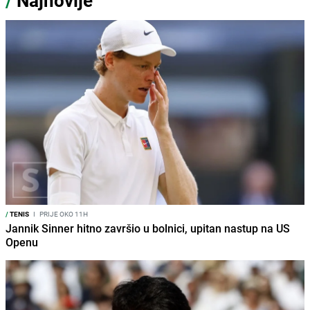
/
Najnovije
/
TENIS
I
PRIJE OKO 11H
Jannik Sinner hitno završio u bolnici, upitan nastup na US
Openu