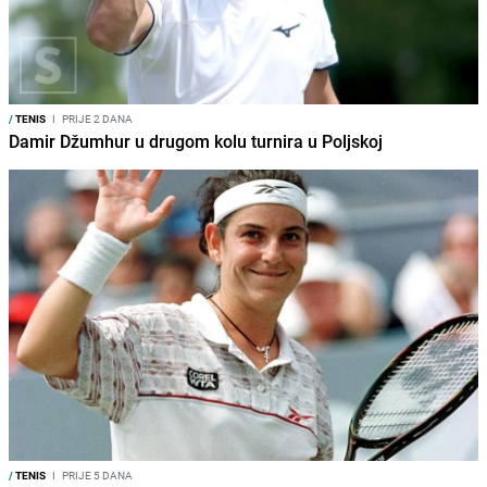
/
TENIS
I
PRIJE 2 DANA
Damir Džumhur u drugom kolu turnira u Poljskoj
/
TENIS
I
PRIJE 5 DANA