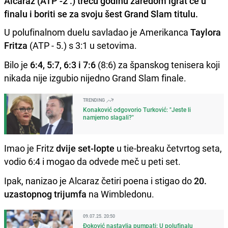
Alcaraz (ATP -2 .) treću godinu zaredom igrat će u
finalu i boriti se za svoju šest Grand Slam titulu.
U polufinalnom duelu savladao je Amerikanca
Taylora
Fritza
(ATP - 5.) s 3:1 u setovima.
Bilo je
6:4, 5:7, 6:3 i 7:6
(8:6) za španskog tenisera koji
nikada nije izgubio nijedno Grand Slam finale.
TRENDING
Konaković odgovorio Turković: "Jeste li
namjerno slagali?"
Imao je Fritz
dvije set-lopte
u tie-breaku četvrtog seta,
vodio 6:4 i mogao da odvede meč u peti set.
Ipak, nanizao je Alcaraz četiri poena i stigao do
20.
uzastopnog trijumfa
na Wimbledonu.
09.07.25. 20:50
Đoković nastavlja pumpati: U polufinalu