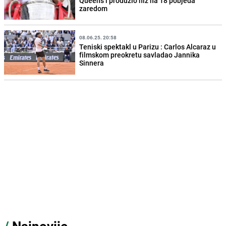
Queen’s i produžio niz na 18 pobjeda
zaredom
08.06.25. 20:58
Teniski spektakl u Parizu : Carlos Alcaraz u
filmskom preokretu savladao Jannika
Sinnera