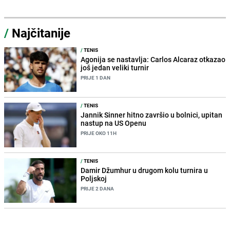
/
Najčitanije
/
TENIS
Agonija se nastavlja: Carlos Alcaraz otkazao
još jedan veliki turnir
PRIJE 1 DAN
/
TENIS
Jannik Sinner hitno završio u bolnici, upitan
nastup na US Openu
PRIJE OKO 11H
/
TENIS
Damir Džumhur u drugom kolu turnira u
Poljskoj
PRIJE 2 DANA