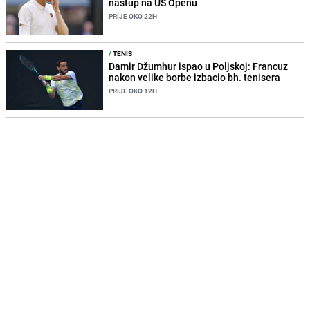
nastup na US Openu
PRIJE OKO 22H
/
TENIS
Damir Džumhur ispao u Poljskoj: Francuz
nakon velike borbe izbacio bh. tenisera
PRIJE OKO 12H