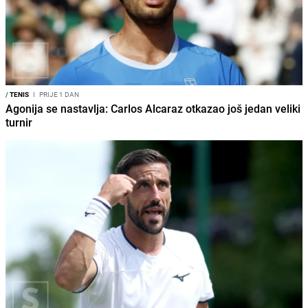
/
TENIS
I
PRIJE 1 DAN
Agonija se nastavlja: Carlos Alcaraz otkazao još jedan veliki
turnir