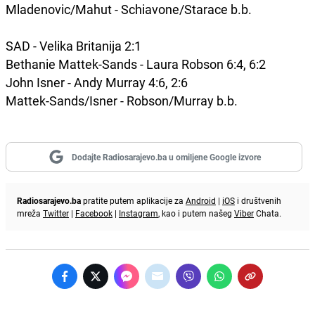
Mladenovic/Mahut - Schiavone/Starace b.b.
SAD - Velika Britanija 2:1
Bethanie Mattek-Sands - Laura Robson 6:4, 6:2
John Isner - Andy Murray 4:6, 2:6
Mattek-Sands/Isner - Robson/Murray b.b.
Dodajte Radiosarajevo.ba u omiljene Google izvore
Radiosarajevo.ba
pratite putem aplikacije za
Android
|
iOS
i društvenih
mreža
Twitter
|
Facebook
|
Instagram
, kao i putem našeg
Viber
Chata.