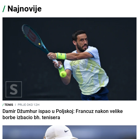
/
Najnovije
/
TENIS
I
PRIJE OKO 12H
Damir Džumhur ispao u Poljskoj: Francuz nakon velike
borbe izbacio bh. tenisera