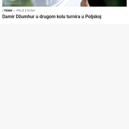
/
TENIS
I
PRIJE 2 DANA
Damir Džumhur u drugom kolu turnira u Poljskoj