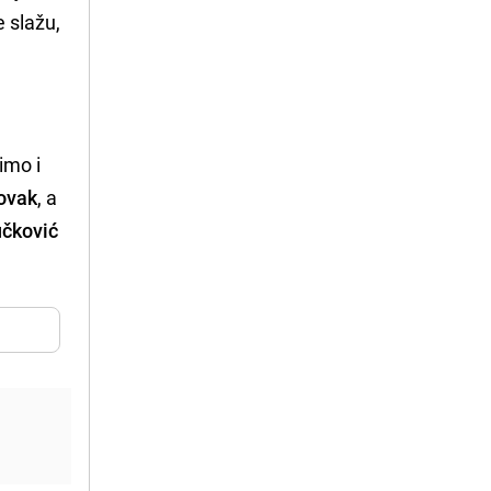
e slažu,
imo i
ovak
, a
čković