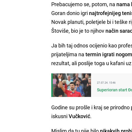
Prebacujemo se, potom, na
nama 
Goran donio igri
najtrofejnijeg ten
Novak planuti, poletjele bi i teške rij
Štoviše, bio je to njihov
način sara
Ja bih taj odnos ocijenio kao profe
prijateljima na
termin igrati nogo
rezultat, ali poslije toga u kafani 
27.07.24. 15:46
Superioran start Đ
Godine su prošle i kraj se prirodno 
iskusni
Vučković
.
Mislim da tu nije bilo
nikakvih pro