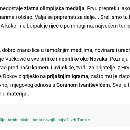
u nedostaje
zlatna olimpijska medalja
. Prvu prepreku lako
rima i otišao. Valja se pripremiti za dalje... Sreli smo tu
a. A kako i ne bi, ipak je riječ o po mnogima, najvećem teni
, dobro znano lice u tamošnjim medijima, novinara i ured
 je Vučković u sve
prilike i neprilike oko Novaka
. Poznaju 
tao pred našu
kameru i uvijek će
, tvrdi, za prijatelje iz Hr
e Đoković griješio na
prijašnjim igrama
, zašto mu je zlato
avno, i njegovog odnosa s
Goranom Ivaniševićem
. Sve je 
n u
materiju
...
lija: Armin, Maid i Amar osvojili najviši vrh Turske