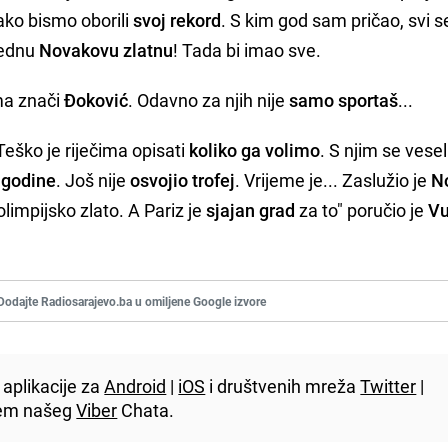
ko bismo oborili
svoj rekord
. S kim god sam pričao, svi s
jednu
Novakovu zlatnu
! Tada bi imao sve.
ma znači
Đoković
. Odavno za njih nije
samo sportaš
...
 Teško je riječima opisati
koliko ga volimo
. S njim se vesel
 godine
. Još nije
osvojio trofej
. Vrijeme je... Zaslužio je
N
limpijsko zlato. A Pariz je
sjajan grad
za to" poručio je
Vu
Dodajte Radiosarajevo.ba u omiljene Google izvore
aplikacije za
Android
|
iOS
i društvenih mreža
Twitter
|
utem našeg
Viber
Chata.