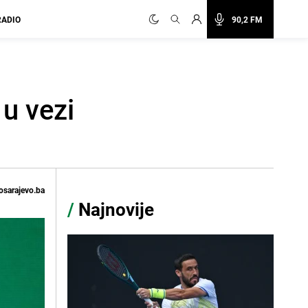
RADIO
90,2 FM
u vezi
osarajevo.ba
/
Najnovije