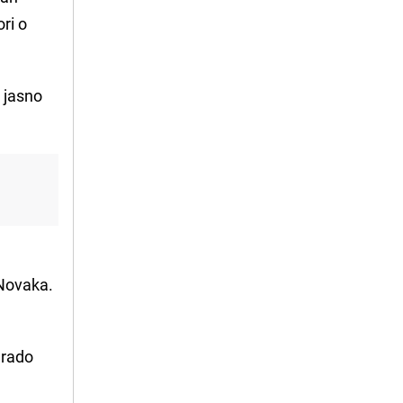
ri o
i jasno
 Novaka.
 rado