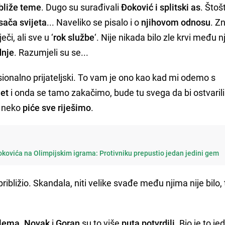
bliže teme
. Dugo su surađivali
Đoković i splitski as
. Štoš
isača svijeta
... Naveliko se pisalo i o
njihovom odnosu
. Z
eči, ali sve u ‘
rok službe
‘. Nije nikada bilo zle krvi među n
dnje
. Razumjeli su se...
sionalno prijateljski. To vam je ono kao kad mi odemo s
met
i onda se tamo zakačimo, bude tu svega da bi ostvarili
uz neko
piće sve riješimo
.
okovića na Olimpijskim igrama: Protivniku prepustio jedan jedini gem
približio. Skandala, niti velike svađe među njima nije bilo, 
blema
.
Novak
i
Goran
su to više
puta potvrdili
. Bio je to je