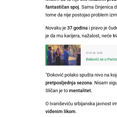
fantastičan spoj
. Sama činjenica d
tome da nije postojao problem i
Novaku je
37 godina
i pravo je čudo
je da mu karijera, nažalost, neće
tr
27.07.24. 12:05
Đoković se u Pariz
"Đoković polako spušta nivo na k
pretposljednja sezona
. Nisam sigu
Sličan je to
mentalitet
.
O Ivaniševiću srbijanska javnost 
viđenim likom
.