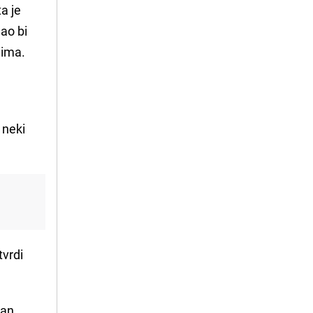
ta je
nao bi
jima.
 neki
tvrdi
dan