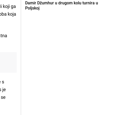
Damir Džumhur u drugom kolu turnira u
i koji ga
Poljskoj
soba koja
atna
 s
s je
i se