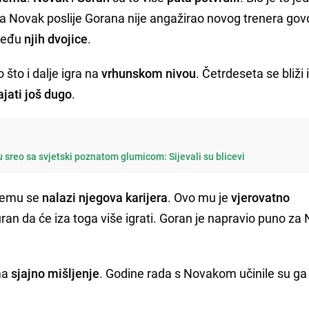
a Novak poslije Gorana nije angažirao novog trenera govo
zmeđu
njih dvojice
.
 što i dalje igra na
vrhunskom nivou
. Četrdeseta se bliži 
ajati još dugo
.
u sreo sa svjetski poznatom glumicom: Sijevali su blicevi
ojemu se
nalazi njegova karijera
. Ovo mu je
vjerovatno
ran da će iza toga više igrati. Goran je napravio puno za
ima
sjajno mišljenje
. Godine rada s Novakom učinile su ga