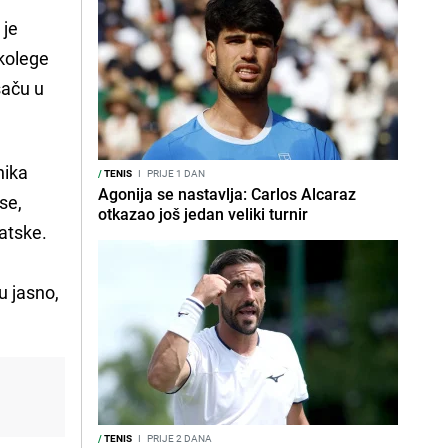
 je
 kolege
saču u
nika
/
TENIS
I
PRIJE 1 DAN
Agonija se nastavlja: Carlos Alcaraz
se,
otkazao još jedan veliki turnir
vatske.
tu jasno,
/
TENIS
I
PRIJE 2 DANA