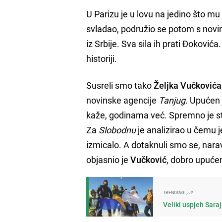
U Parizu je u lovu na jedino što m
svladao, podružio se potom s novina
iz Srbije. Sva sila ih prati Đoković
historiji.
Susreli smo tako
Željka Vučkovića
novinske agencije
Tanjug
. Upućen
kaže, godinama već. Spremno je s
Za
Slobodnu
je analizirao u čemu j
izmicalo. A dotaknuli smo se, nar
objasnio je
Vučković
, dobro upuće
TRENDING
Veliki uspjeh Saraj