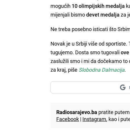
mogućih
10 olimpijskih medalja
ka
mijenjali bismo
devet medalja
za 
Ne treba posebno isticati što Srbi
Novak je u Srbiji više od sportiste.
tugujemo. Dosta smo tugovali
ove
zaslužili smo i mi da dočekamo to o
za kraj, piše
Slobodna Dalmacija
.
Radiosarajevo.ba
pratite putem 
Facebook
|
Instagram
, kao i p