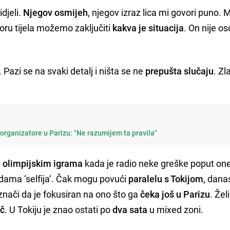
djeli.
Njegov osmijeh
, njegov izraz lica mi govori puno. M
u tijela možemo zaključiti
kakva je situacija
. On nije o
.
. Pazi se na svaki detalj i ništa se ne
prepušta slučaju
. Zl
 organizatore u Parizu: "Ne razumijem ta pravila"
m
olimpijskim igrama
kada je radio neke greške poput one
adama ‘selfija‘. Čak mogu povući
paralelu s Tokijom
, dana
nači da je fokusiran na ono što ga
čeka još u Parizu
. Žel
eč
. U Tokiju je znao ostati po
dva sata
u mixed zoni.