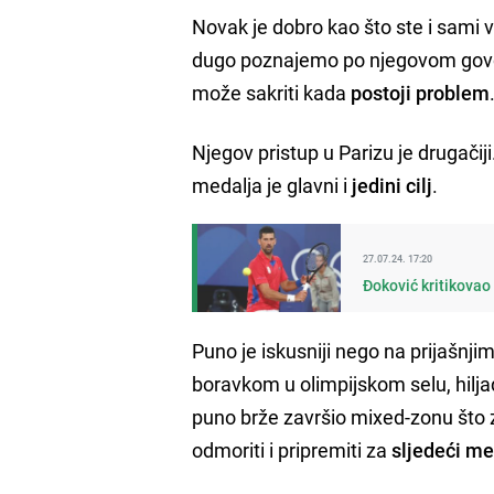
Novak je dobro kao što ste i sami vi
dugo poznajemo po njegovom govor
može sakriti kada
postoji problem
Njegov pristup u Parizu je drugačiji
medalja je glavni i
jedini cilj
.
27.07.24. 17:20
Đoković kritikovao
Puno je iskusniji nego na prijašnji
boravkom u olimpijskom selu, hilj
puno brže završio mixed-zonu što z
odmoriti i pripremiti za
sljedeći m