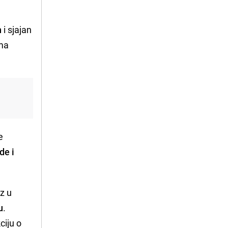
n
i sjajan
ema
e
de i
az u
u
.
ciju o