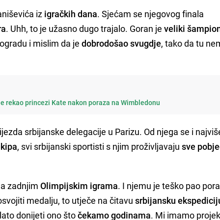
niševića iz
igračkih dana
. Sjećam se njegovog finala
ra
. Uhh, to je užasno dugo trajalo. Goran je
veliki šampio
Beogradu i mislim da je
dobrodošao svugdje
, tako da tu n
 je rekao princezi Kate nakon poraza na Wimbledonu
jezda srbijanske delegacije u Parizu. Od njega se i najviš
ekipa
, svi srbijanski sportisti s njim proživljavaju
sve pobje
 na zadnjim
Olimpijskim igrama
. I njemu je teško pao por
svojiti medalju, to utječe na čitavu
srbijansku ekspedicij
ato donijeti ono što
čekamo godinama
. Mi imamo projek