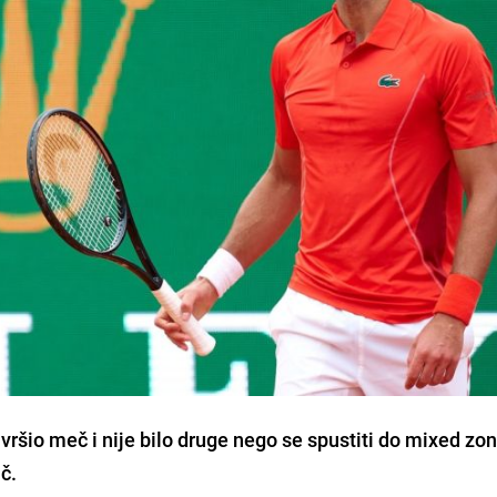
ršio meč i nije bilo druge nego se spustiti do mixed zo
č.