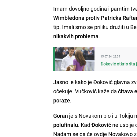
Imam dovoljno godina i pamtim Iva
Wimbledona protiv Patricka Rafte
tip. Imali smo se priliku družiti u 
nikakvih problema
.
15.07.24. 22:05
Đoković otkrio šta
Jasno je kako je Đoković glavna zvi
očekuje. Vučković kaže da
čitava 
poraze
.
Goran
je s Novakom bio i u Tokiju
polufinalu
. Kad
Đoković
ne uspije o
Nadam se da će ovdje Novakovo zl