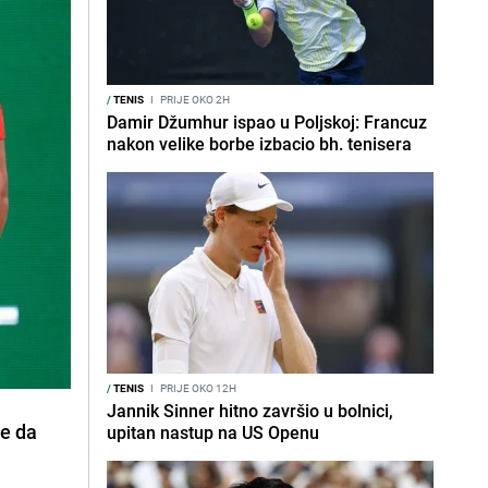
/
TENIS
I
PRIJE OKO 2H
Damir Džumhur ispao u Poljskoj: Francuz
nakon velike borbe izbacio bh. tenisera
/
TENIS
I
PRIJE OKO 12H
Jannik Sinner hitno završio u bolnici,
ne da
upitan nastup na US Openu