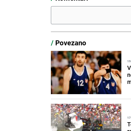
/
Povezano
19
V
n
m
17
T