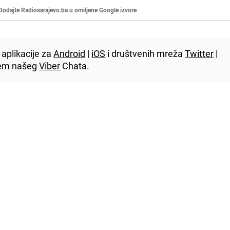
Dodajte Radiosarajevo.ba u omiljene Google izvore
aplikacije za
Android
|
iOS
i društvenih mreža
Twitter
|
utem našeg
Viber
Chata.