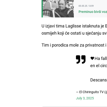
05.05.25. 13:59
Preminuo bivši vo
U izjavi tima Laglisse istaknuta je 
osmijeh koji će ostati u sjećanju s
Tim i porodica mole za privatnost
🖤Ha fal
en el ci
Descans
— El Chiringuito TV (
July 3, 2025