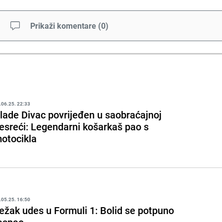
Prikaži komentare
(
0
)
.06.25. 22:33
lade Divac povrijeđen u saobraćajnoj
esreći: Legendarni košarkaš pao s
otocikla
.05.25. 16:50
ežak udes u Formuli 1: Bolid se potpuno