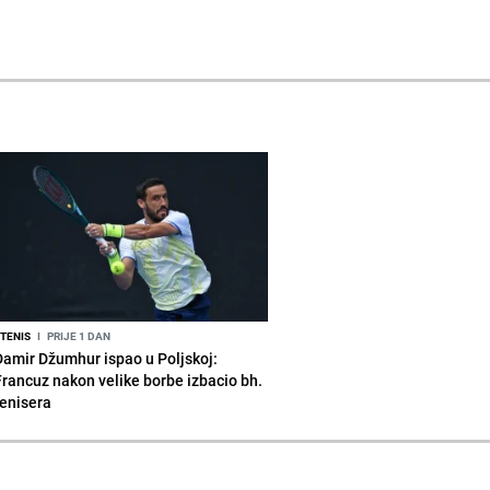
TENIS
I
PRIJE 1 DAN
Damir Džumhur ispao u Poljskoj:
Francuz nakon velike borbe izbacio bh.
tenisera