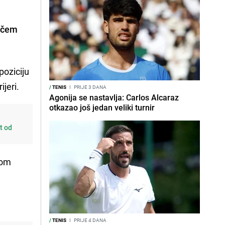
ačem
poziciju
jeri.
/
TENIS
I
PRIJE 3 DANA
Agonija se nastavlja: Carlos Alcaraz
otkazao još jedan veliki turnir
t od
nom
/
TENIS
I
PRIJE 4 DANA