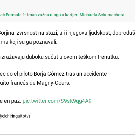
zač Formule 1: Imao važnu ulogu u karijeri Michaela Schumachera
Borjina izvrsnost na stazi, ali i njegova ljudskost, dobroduš
vima koji su ga poznavali.
 i izražavaju duboku sućut u ovom teškom trenutku.
lecido el piloto Borja Gómez tras un accidente
rcuito francés de Magny-Cours.
e en paz.
pic.twitter.com/S9sK9qg4A9
@elchiringuitotv)