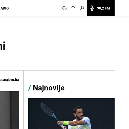
RADIO
90,2 FM
ni
osarajevo.ba
/
Najnovije