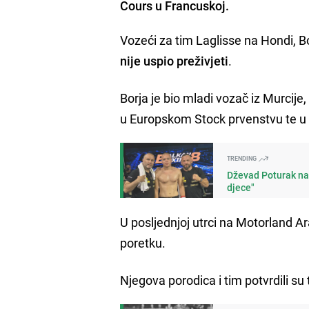
Cours u Francuskoj.
Vozeći za tim Laglisse na Hondi, B
nije uspio preživjeti
.
Borja je bio mladi vozač iz Murcije
u Europskom Stock prvenstvu te u 
TRENDING
Dževad Poturak nai
djece"
U posljednjoj utrci na Motorland A
poretku.
Njegova porodica i tim potvrdili su