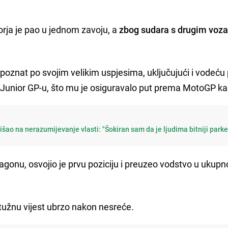
orja je pao u jednom zavoju, a
zbog sudara s drugim voz
, poznat po svojim velikim uspjesima, uključujući i vodeću 
Junior GP-u, što mu je osiguravalo put prema MotoGP kari
šao na nerazumijevanje vlasti: "Šokiran sam da je ljudima bitniji parke
ragonu, osvojio je prvu poziciju i preuzeo vodstvo u ukup
 tužnu vijest ubrzo nakon nesreće.