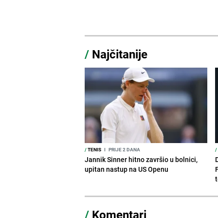
/
Najčitanije
/
TENIS
I
PRIJE 2 DANA
/
Jannik Sinner hitno završio u bolnici,
upitan nastup na US Openu
/
Komentari