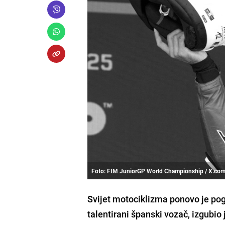
Foto: FIM JuniorGP World Championship / X.com
Svijet motociklizma ponovo je po
talentirani španski vozač, izgubio