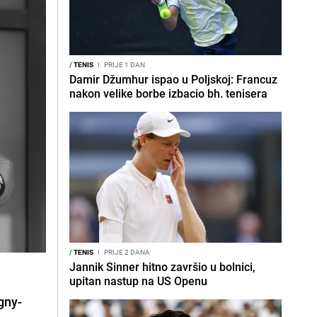
/
TENIS
I
PRIJE 1 DAN
Damir Džumhur ispao u Poljskoj: Francuz
nakon velike borbe izbacio bh. tenisera
/
TENIS
I
PRIJE 2 DANA
Jannik Sinner hitno završio u bolnici,
upitan nastup na US Openu
gny-