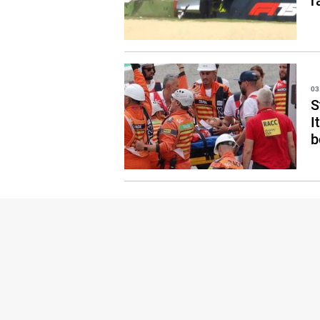
r
03
S
I
b