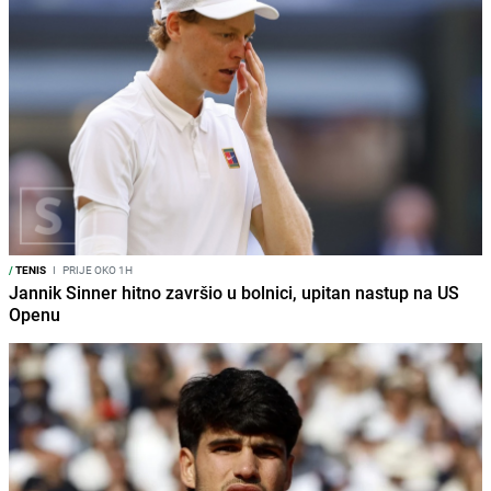
/
TENIS
I
PRIJE OKO 1H
Jannik Sinner hitno završio u bolnici, upitan nastup na US
Openu