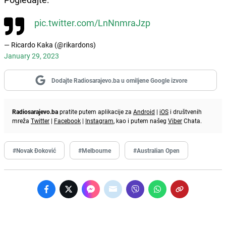
pic.twitter.com/LnNnmraJzp
— Ricardo Kaka (@rikardons)
January 29, 2023
Dodajte Radiosarajevo.ba u omiljene Google izvore
Radiosarajevo.ba
pratite putem aplikacije za
Android
|
iOS
i društvenih
mreža
Twitter
|
Facebook
|
Instagram
, kao i putem našeg
Viber
Chata.
#Novak Đoković
#Melbourne
#Australian Open