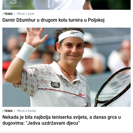
/
TENIS
I
PRIJE 1 DAN
Damir Džumhur u drugom kolu turnira u Poljskoj
/
TENIS
I
PRIJE 4 DANA
Nekada je bila najbolja teniserka svijeta, a danas grca u
dugovima: "Jedva uzdržavam djecu"