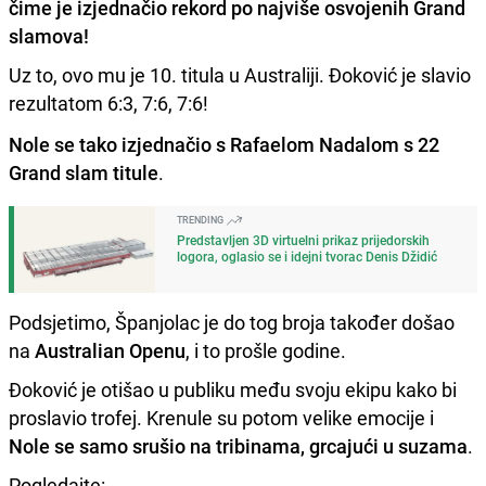
čime je izjednačio rekord po najviše osvojenih Grand
slamova!
Uz to, ovo mu je 10. titula u Australiji. Đoković je slavio
rezultatom 6:3, 7:6, 7:6!
Nole se tako izjednačio s Rafaelom Nadalom s 22
Grand slam titule
.
TRENDING
Predstavljen 3D virtuelni prikaz prijedorskih
logora, oglasio se i idejni tvorac Denis Džidić
Podsjetimo, Španjolac je do tog broja također došao
na
Australian Openu
, i to prošle godine.
Đoković je otišao u publiku među svoju ekipu kako bi
proslavio trofej. Krenule su potom velike emocije i
Nole se samo srušio na tribinama, grcajući u suzama
.
Pogledajte: