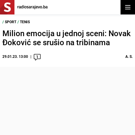
Otvor
/
SPORT
/
TENIS
Milion emocija u jednoj sceni: Novak
Đoković se srušio na tribinama
29.01.23. 13:00
A. S.
1