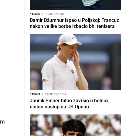
/
TENIS
I
PRIJE OKO 3H
Damir Džumhur ispao u Poljskoj: Francuz
nakon velike borbe izbacio bh. tenisera
/
TENIS
I
PRIJE OKO 13H
Jannik Sinner hitno završio u bolnici,
upitan nastup na US Openu
om