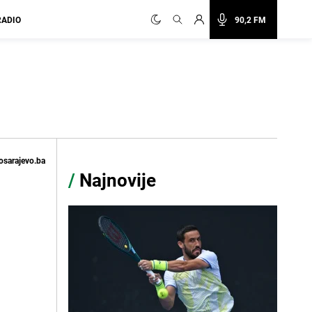
RADIO
90,2 FM
osarajevo.ba
/
Najnovije