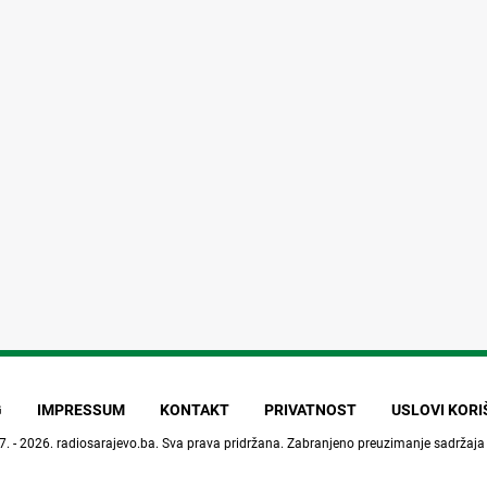
G
IMPRESSUM
KONTAKT
PRIVATNOST
USLOVI KOR
7. - 2026.
radiosarajevo.ba
. Sva prava pridržana. Zabranjeno preuzimanje sadržaja