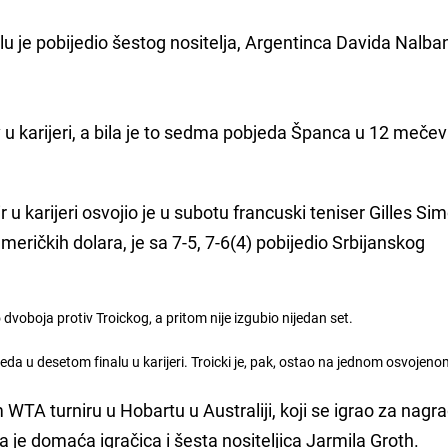
finalu je pobijedio šestog nositelja, Argentinca Davida Nalb
ov u karijeri, a bila je to sedma pobjeda Španca u 12 mečev
u karijeri osvojio je u subotu francuski teniser Gilles Si
meričkih dolara, je sa 7-5, 7-6(4) pobijedio Srbijanskog
 dvoboja protiv Troickog, a pritom nije izgubio nijedan set.
eda u desetom finalu u karijeri. Troicki je, pak, ostao na jednom osvojen
WTA turniru u Hobartu u Australiji, koji se igrao za nagr
a je domaća igračica i šesta nositeljica Jarmila Groth.