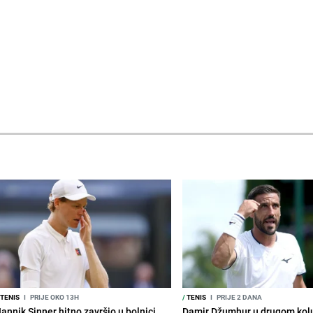
TENIS
I
PRIJE OKO 13H
/
TENIS
I
PRIJE 2 DANA
annik Sinner hitno završio u bolnici,
Damir Džumhur u drugom kolu