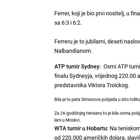
Ferrer, koji je bio prvi nositelj, u 
sa 6:3 i 6:2.
Ferreru je to jubilarni, deseti nasl
Nalbandianom.
ATP turnir Sydney:
Osmi ATP turnir 
finalu Sydneyja, vrijednog 220.00 a
predstavnika Viktora Troickog.
Bila je to peta Simonova pobjeda u isto toliko
Za 26-godišnjeg tenisera to je bila osma pobj
lani u Moskvi.
WTA turnir u Hobartu:
Na teniskom 
od 220.000 američkih dolara, slavil