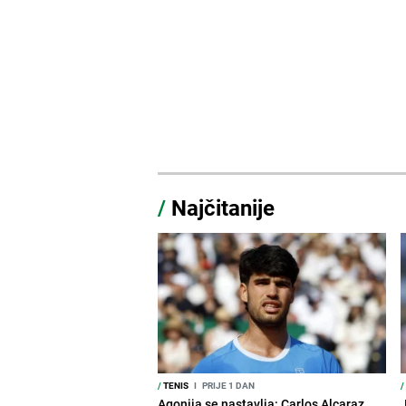
/
Najčitanije
/
TENIS
I
PRIJE 1 DAN
/
Agonija se nastavlja: Carlos Alcaraz
J