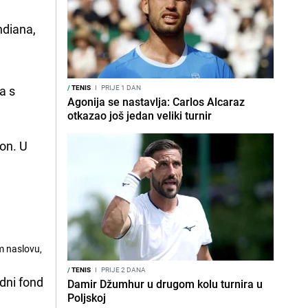
andiana,
a s
/
TENIS
I
PRIJE 1 DAN
Agonija se nastavlja: Carlos Alcaraz
otkazao još jedan veliki turnir
mon. U
om naslovu,
/
TENIS
I
PRIJE 2 DANA
adni fond
Damir Džumhur u drugom kolu turnira u
Poljskoj