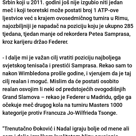
Srbin koji u 2011. godini još nije izgubio niti jedan
meč i koji teoretski može postati broj 1 ATP-ove
ljestvice već s krajem ovosedmičnog turnira u Rimu,
najozbiljniji je napadač na poziciju koju je ukupno 285
tjedana, tjedan manje od rekordera Petea Samprasa,
kroz karijeru držao Federer.
- I dalje mi je važan cilj vratiti poziciju najboljega
svjetskog tenisača i prestići Samprasa. Rekao sam to
nakon Wimbledona prošle godine, i vjerujem da je taj
cilj realan i moguć. Mislim da će postati osobito
realan osvojim li neki od predstojećih ovogodišnjih
Grand Slamova – rekao je Federer u Madridu, gdje ga
očekuje meč drugog kola na turniru Masters 1000
kategorije protiv Francuza Jo-Wilfrieda Tsonge.
"Trenutačno Đoković i Nadal igraju bolje od mene ali