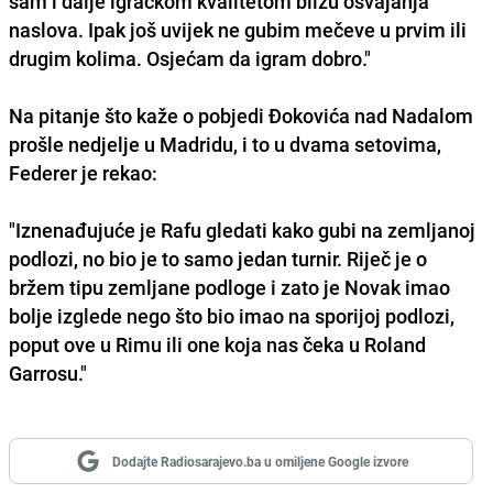
sam i dalje igračkom kvalitetom blizu osvajanja
naslova. Ipak još uvijek ne gubim mečeve u prvim ili
drugim kolima. Osjećam da igram dobro."
Na pitanje što kaže o pobjedi Đokovića nad Nadalom
prošle nedjelje u Madridu, i to u dvama setovima,
Federer je rekao:
"Iznenađujuće je Rafu gledati kako gubi na zemljanoj
podlozi, no bio je to samo jedan turnir. Riječ je o
bržem tipu zemljane podloge i zato je Novak imao
bolje izglede nego što bio imao na sporijoj podlozi,
poput ove u Rimu ili one koja nas čeka u Roland
Garrosu."
Dodajte Radiosarajevo.ba u omiljene Google izvore