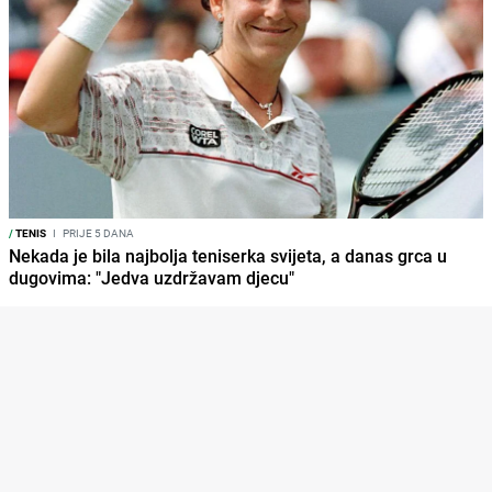
/
TENIS
I
PRIJE 5 DANA
Nekada je bila najbolja teniserka svijeta, a danas grca u
dugovima: "Jedva uzdržavam djecu"