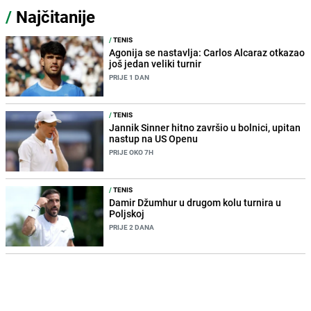
/
Najčitanije
/
TENIS
Agonija se nastavlja: Carlos Alcaraz otkazao
još jedan veliki turnir
PRIJE 1 DAN
/
TENIS
Jannik Sinner hitno završio u bolnici, upitan
nastup na US Openu
PRIJE OKO 7H
/
TENIS
Damir Džumhur u drugom kolu turnira u
Poljskoj
PRIJE 2 DANA