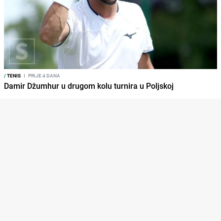
/
TENIS
I
PRIJE 4 DANA
Damir Džumhur u drugom kolu turnira u Poljskoj