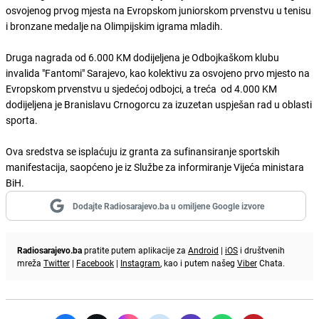
osvojenog prvog mjesta na Evropskom juniorskom prvenstvu u tenisu
i bronzane medalje na Olimpijskim igrama mladih.
Druga nagrada od 6.000 KM dodijeljena je Odbojkaškom klubu
invalida "Fantomi" Sarajevo, kao kolektivu za osvojeno prvo mjesto na
Evropskom prvenstvu u sjedećoj odbojci, a treća od 4.000 KM
dodijeljena je Branislavu Crnogorcu za izuzetan uspješan rad u oblasti
sporta.
Ova sredstva se isplaćuju iz granta za sufinansiranje sportskih
manifestacija, saopćeno je iz Službe za informiranje Vijeća ministara
BiH.
Dodajte Radiosarajevo.ba u omiljene Google izvore
Radiosarajevo.ba
pratite putem aplikacije za
Android
|
iOS
i društvenih
mreža
Twitter
|
Facebook
|
Instagram
, kao i putem našeg
Viber
Chata.