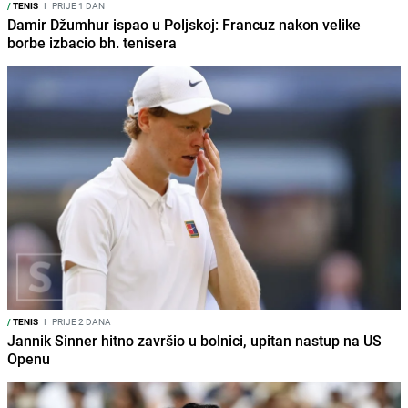
/
TENIS
I
PRIJE 1 DAN
Damir Džumhur ispao u Poljskoj: Francuz nakon velike
borbe izbacio bh. tenisera
/
TENIS
I
PRIJE 2 DANA
Jannik Sinner hitno završio u bolnici, upitan nastup na US
Openu