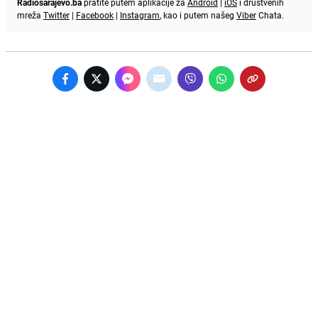
Radiosarajevo.ba
pratite putem aplikacije za
Android
|
iOS
i društvenih
mreža
Twitter
|
Facebook
|
Instagram
, kao i putem našeg
Viber
Chata.