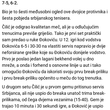
7-5, 6-2.
Bio je to šesti međusobni ogled ove dvojice protivnika i
šesta pobjeda srbijanskog tenisera.
Čilić je odigrao kvalitetan meč, ali je u odlučujućim
trenucima previše griješio. Tako je prvi set praktički
sam predao u ruke Đokoviću. U 12. igri kod vodstva
Đokovića 6-5 i 30-30 na vlastiti servis napravio je dvije
neforsirane greške koje su Đokoviću donijele vodstvo.
Prvo je poslao jedan lagani bekhend-volej u dno
mreže, a onda i forhend s osnovne linije u aut i tako
omogućio Đokoviću da iskoristi svoju prvu break-priliku
i prvu break-priliku općenito u meču do tog trenutka.
U drugom setu Čilić je u prvom gemu pritisnuo servis
Srbijanca, ali nije uspio do breaka unatoč trima break-
prilikama, od čega dvjema vezanima (15-40). Gem je
trajao 10 minuta i 30 sekundi igre, a Đoković je uspio