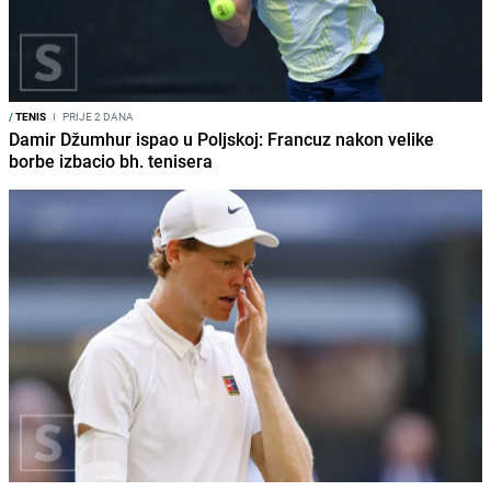
/
TENIS
I
PRIJE 2 DANA
Damir Džumhur ispao u Poljskoj: Francuz nakon velike
borbe izbacio bh. tenisera