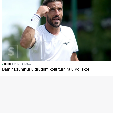
/
TENIS
I
PRIJE 4 DANA
Damir Džumhur u drugom kolu turnira u Poljskoj