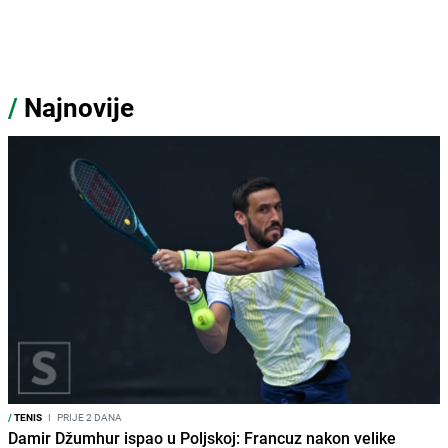
/
Najnovije
/
TENIS
I
PRIJE 2 DANA
Damir Džumhur ispao u Poljskoj: Francuz nakon velike