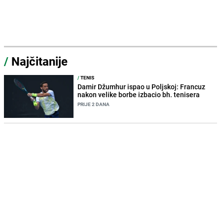
/
Najčitanije
/
TENIS
Damir Džumhur ispao u Poljskoj: Francuz
nakon velike borbe izbacio bh. tenisera
PRIJE 2 DANA