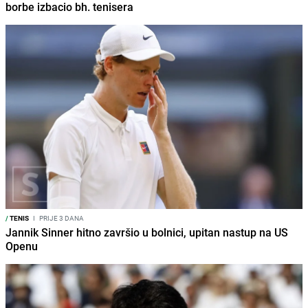
borbe izbacio bh. tenisera
/
TENIS
I
PRIJE 3 DANA
Jannik Sinner hitno završio u bolnici, upitan nastup na US
Openu