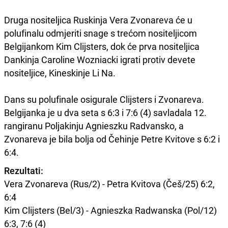
Druga nositeljica Ruskinja Vera Zvonareva će u
polufinalu odmjeriti snage s trećom nositeljicom
Belgijankom Kim Clijsters, dok će prva nositeljica
Dankinja Caroline Wozniacki igrati protiv devete
nositeljice, Kineskinje Li Na.
Dans su polufinale osigurale Clijsters i Zvonareva.
Belgijanka je u dva seta s 6:3 i 7:6 (4) savladala 12.
rangiranu Poljakinju Agnieszku Radvansko, a
Zvonareva je bila bolja od Čehinje Petre Kvitove s 6:2 i
6:4.
Rezultati:
Vera Zvonareva (Rus/2) - Petra Kvitova (Češ/25) 6:2,
6:4
Kim Clijsters (Bel/3) - Agnieszka Radwanska (Pol/12)
6:3, 7:6 (4)