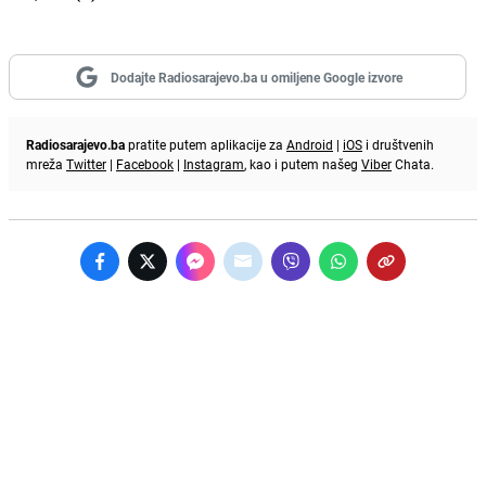
Dodajte Radiosarajevo.ba u omiljene Google izvore
Radiosarajevo.ba
pratite putem aplikacije za
Android
|
iOS
i društvenih
mreža
Twitter
|
Facebook
|
Instagram
, kao i putem našeg
Viber
Chata.