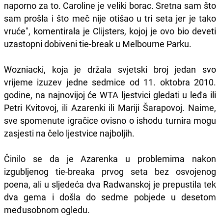
naporno za to. Caroline je veliki borac. Sretna sam što
sam prošla i što meč nije otišao u tri seta jer je tako
vruće", komentirala je Clijsters, kojoj je ovo bio deveti
uzastopni dobiveni tie-break u Melbourne Parku.
Wozniacki, koja je držala svjetski broj jedan svo
vrijeme izuzev jedne sedmice od 11. oktobra 2010.
godine, na najnovijoj će WTA ljestvici gledati u leđa ili
Petri Kvitovoj, ili Azarenki ili Mariji Šarapovoj. Naime,
sve spomenute igračice ovisno o ishodu turnira mogu
zasjesti na čelo ljestvice najboljih.
Činilo se da je Azarenka u problemima nakon
izgubljenog tie-breaka prvog seta bez osvojenog
poena, ali u sljedeća dva Radwanskoj je prepustila tek
dva gema i došla do sedme pobjede u desetom
međusobnom ogledu.