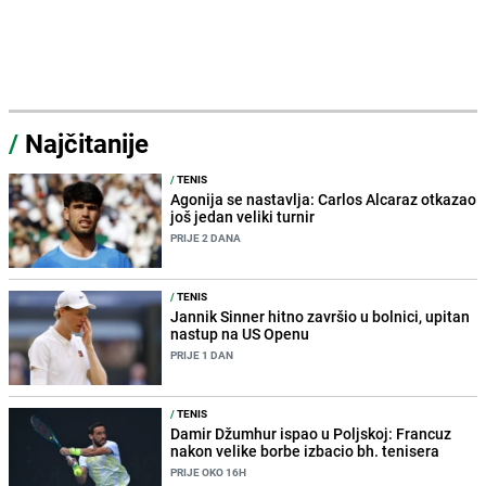
/
Najčitanije
/
TENIS
Agonija se nastavlja: Carlos Alcaraz otkazao
još jedan veliki turnir
PRIJE 2 DANA
/
TENIS
Jannik Sinner hitno završio u bolnici, upitan
nastup na US Openu
PRIJE 1 DAN
/
TENIS
Damir Džumhur ispao u Poljskoj: Francuz
nakon velike borbe izbacio bh. tenisera
PRIJE OKO 16H