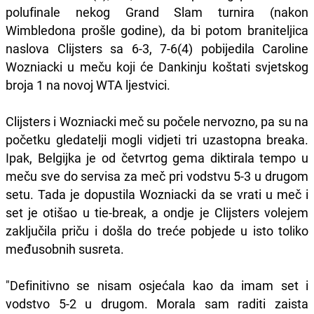
polufinale nekog Grand Slam turnira (nakon
Wimbledona prošle godine), da bi potom braniteljica
naslova Clijsters sa 6-3, 7-6(4) pobijedila Caroline
Wozniacki u meču koji će Dankinju koštati svjetskog
broja 1 na novoj WTA ljestvici.
Clijsters i Wozniacki meč su počele nervozno, pa su na
početku gledatelji mogli vidjeti tri uzastopna breaka.
Ipak, Belgijka je od četvrtog gema diktirala tempo u
meču sve do servisa za meč pri vodstvu 5-3 u drugom
setu. Tada je dopustila Wozniacki da se vrati u meč i
set je otišao u tie-break, a ondje je Clijsters volejem
zaključila priču i došla do treće pobjede u isto toliko
međusobnih susreta.
"Definitivno se nisam osjećala kao da imam set i
vodstvo 5-2 u drugom. Morala sam raditi zaista