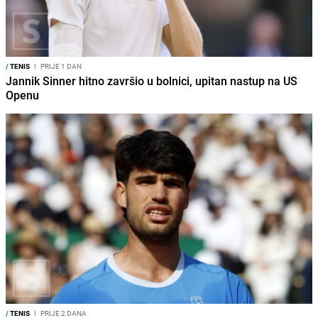
/
TENIS
I
PRIJE 1 DAN
Jannik Sinner hitno završio u bolnici, upitan nastup na US
Openu
/
TENIS
I
PRIJE 2 DANA