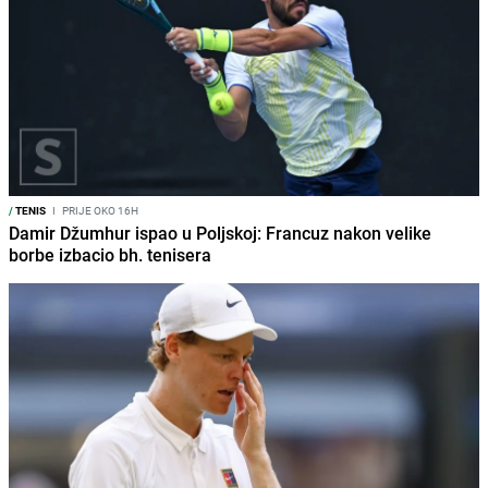
/
TENIS
I
PRIJE OKO 16H
Damir Džumhur ispao u Poljskoj: Francuz nakon velike
borbe izbacio bh. tenisera