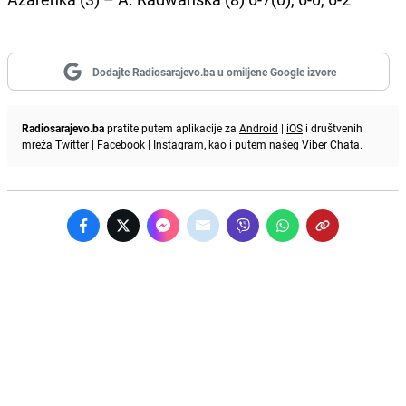
Dodajte Radiosarajevo.ba u omiljene Google izvore
Radiosarajevo.ba
pratite putem aplikacije za
Android
|
iOS
i društvenih
mreža
Twitter
|
Facebook
|
Instagram
, kao i putem našeg
Viber
Chata.