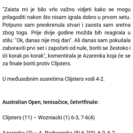
"Zaista mi je bilo vrlo važno vidjeti kako se mogu
prilagoditi nakon što nisam igrala dobro u prvom setu.
Potpuno sam preokrenula stvari i zaosta sam sretna
zbog toga. Prije dvije godine možda bih reagirala u
stilu: "Ok, danas nije moj dan". Ali danas sam pokušala
zaboraviti prvi set i započeti od nule, boriti se žestoko i
ići korak po korak", komentirala je Azarenka koja će se
za finale boriti protiv Clijsters.
U međusobnim susretima Clijsters vodi 4-2.
Australian Open, tenisačice, četvrtfinale:
Clijsters (11) – Wozniacki (1) 6-3, 7-6(4)
Azarenka (3) – A. Radwanska (8) 6-7(0), 6-0, 6-2