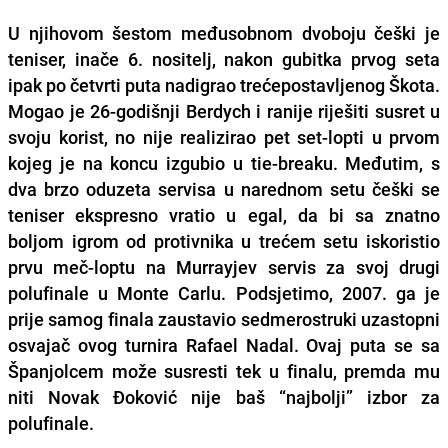
U njihovom šestom međusobnom dvoboju češki je
teniser, inače 6. nositelj, nakon gubitka prvog seta
ipak po četvrti puta nadigrao trećepostavljenog Škota.
Mogao je 26-godišnji Berdych i ranije riješiti susret u
svoju korist, no nije realizirao pet set-lopti u prvom
kojeg je na koncu izgubio u tie-breaku. Međutim, s
dva brzo oduzeta servisa u narednom setu češki se
teniser ekspresno vratio u egal, da bi sa znatno
boljom igrom od protivnika u trećem setu iskoristio
prvu meč-loptu na Murrayjev servis za svoj drugi
polufinale u Monte Carlu. Podsjetimo, 2007. ga je
prije samog finala zaustavio sedmerostruki uzastopni
osvajač ovog turnira Rafael Nadal. Ovaj puta se sa
Španjolcem može susresti tek u finalu, premda mu
niti Novak Đoković nije baš “najbolji” izbor za
polufinale.