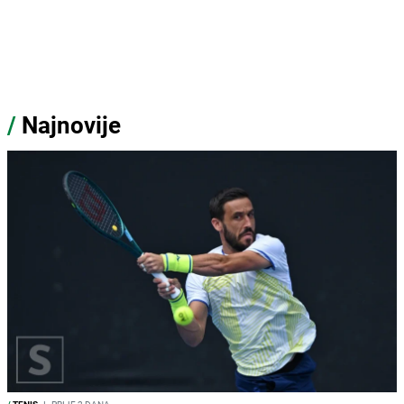
/
Najnovije
/
TENIS
I
PRIJE 2 DANA