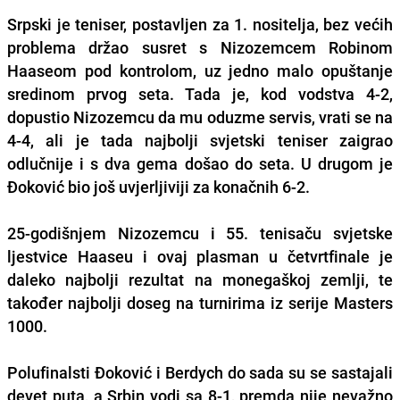
Srpski je teniser, postavljen za 1. nositelja, bez većih
problema držao susret s Nizozemcem Robinom
Haaseom pod kontrolom, uz jedno malo opuštanje
sredinom prvog seta. Tada je, kod vodstva 4-2,
dopustio Nizozemcu da mu oduzme servis, vrati se na
4-4, ali je tada najbolji svjetski teniser zaigrao
odlučnije i s dva gema došao do seta. U drugom je
Đoković bio još uvjerljiviji za konačnih 6-2.
25-godišnjem Nizozemcu i 55. tenisaču svjetske
ljestvice Haaseu i ovaj plasman u četvrtfinale je
daleko najbolji rezultat na monegaškoj zemlji, te
također najbolji doseg na turnirima iz serije Masters
1000.
Polufinalsti Đoković i Berdych do sada su se sastajali
devet puta, a Srbin vodi sa 8-1, premda nije nevažno