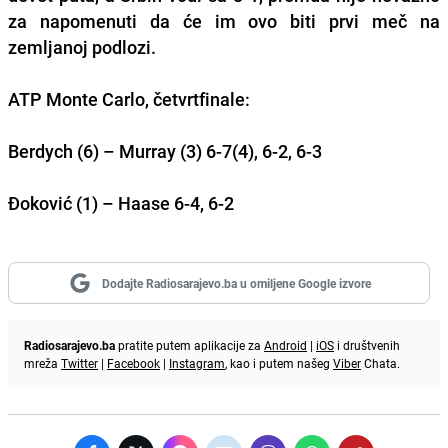
za napomenuti da će im ovo biti prvi meč na
zemljanoj podlozi.
ATP Monte Carlo, četvrtfinale:
Berdych (6) – Murray (3) 6-7(4), 6-2, 6-3
Đoković (1) – Haase 6-4, 6-2
Dodajte Radiosarajevo.ba u omiljene Google izvore
Radiosarajevo.ba
pratite putem aplikacije za
Android
|
iOS
i društvenih
mreža
Twitter
|
Facebook
|
Instagram
, kao i putem našeg
Viber
Chata.