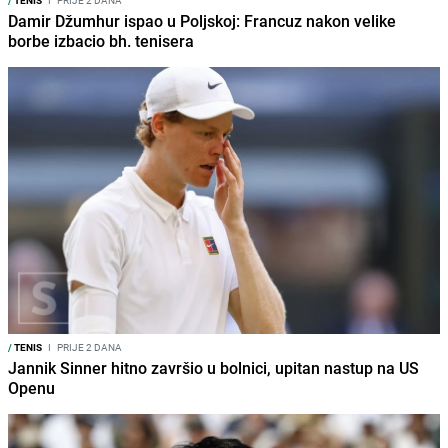
Damir Džumhur ispao u Poljskoj: Francuz nakon velike
borbe izbacio bh. tenisera
/
TENIS
I
PRIJE 2 DANA
Jannik Sinner hitno završio u bolnici, upitan nastup na US
Openu