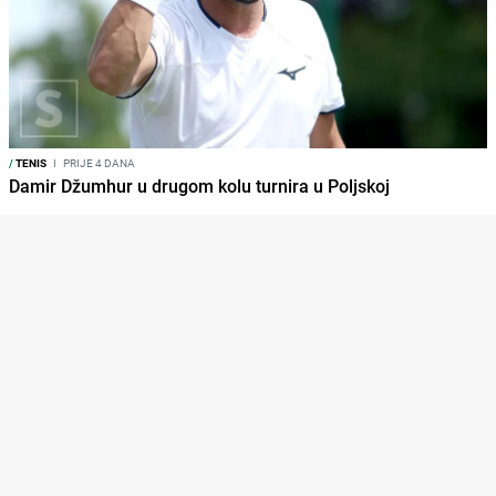
/
TENIS
I
PRIJE 4 DANA
Damir Džumhur u drugom kolu turnira u Poljskoj