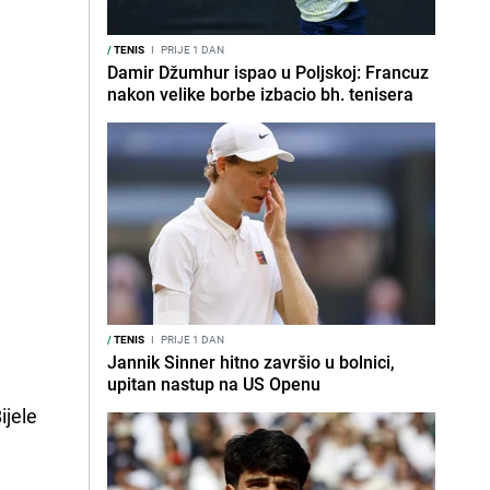
/
TENIS
I
PRIJE 1 DAN
Damir Džumhur ispao u Poljskoj: Francuz
nakon velike borbe izbacio bh. tenisera
/
TENIS
I
PRIJE 1 DAN
Jannik Sinner hitno završio u bolnici,
upitan nastup na US Openu
ijele