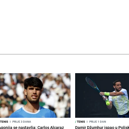
TENIS
I
PRIJE 3 DANA
/
TENIS
I
PRIJE 1 DAN
Agonija se nastavlja: Carlos Alcaraz
Damir Džumhur ispao u Poljsk