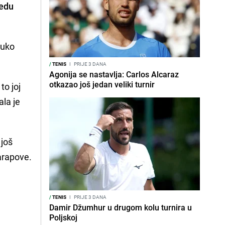
jedu
ruko
/
TENIS
I
PRIJE 3 DANA
Agonija se nastavlja: Carlos Alcaraz
otkazao još jedan veliki turnir
to joj
ala je
 još
arapove.
/
TENIS
I
PRIJE 3 DANA
Damir Džumhur u drugom kolu turnira u
Poljskoj