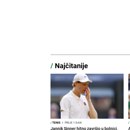
/
Najčitanije
/
TENIS
I
PRIJE 1 DAN
/
Jannik Sinner hitno završio u bolnici,