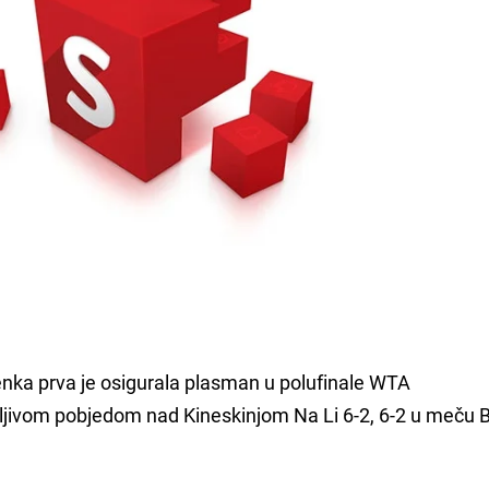
enka prva je osigurala plasman u polufinale WTA
ljivom pobjedom nad Kineskinjom Na Li 6-2, 6-2 u meču B