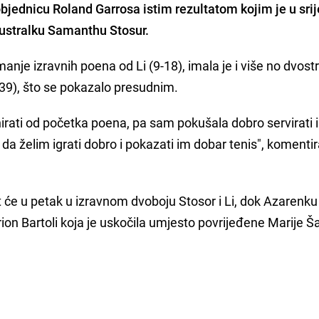
bjednicu Roland Garrosa istim rezultatom kojim je u sri
ustralku Samanthu Stosur.
anje izravnih poena od Li (9-18), imala je i više no dvost
39), što se pokazalo presudnim.
nirati od početka poena, pa sam pokušala dobro servirati i 
da želim igrati dobro i pokazati im dobar tenis", komentir
it će u petak u izravnom dvoboju Stosor i Li, dok Azarenku
ion Bartoli koja je uskočila umjesto povrijeđene Marije Š