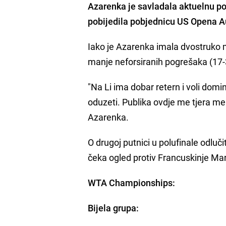
Azarenka je savladala aktuelnu po
pobijedila pobjednicu US Opena A
Iako je Azarenka imala dvostruko m
manje neforsiranih pogrešaka (17-
"Na Li ima dobar retern i voli domi
oduzeti. Publika ovdje me tjera me 
Azarenka.
O drugoj putnici u polufinale odluč
čeka ogled protiv Francuskinje Mar
WTA Championships:
Bijela grupa: