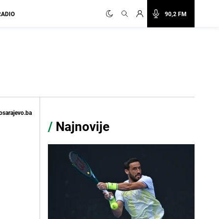
RADIO
90,2 FM
osarajevo.ba
/
Najnovije