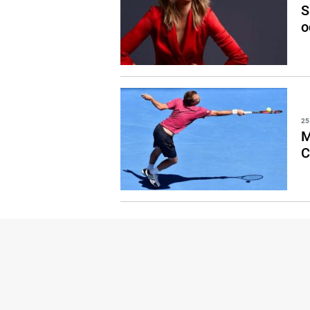
S
o
25
M
C