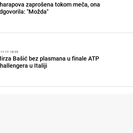
harapova zaprošena tokom meča, ona
dgovorila: "Možda"
.11.17. 18:35
irza Bašić bez plasmana u finale ATP
hallengera u Italiji