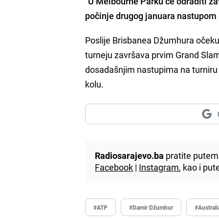
"
U Melbourne Parku će odraditi zav
počinje drugog januara nastupom n
Poslije Brisbanea Džumhura očekuje
turneju završava prvim Grand Slam
dosadašnjim nastupima na turniru 
kolu.
Radiosarajevo.ba
pratite putem 
Facebook
|
Instagram
, kao i p
#ATP
#Damir Džumhur
#Austral