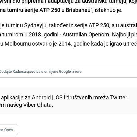
ršni dio priprema i adaptaciju za australsku turneju, koj
a turniru serije ATP 250 u Brisbaneu
", istaknuo je.
 turnir u Sydneyju, također iz serije ATP 250, a u austra
 turnirom u 2018. godini - Australian Openom. Najbolji p
u Melbournu ostvario je 2014. godine kada je igrao u tr
Dodajte Radiosarajevo.ba u omiljene Google izvore
aplikacije za
Android
|
iOS
i društvenih mreža
Twitter
|
utem našeg
Viber
Chata.
ian Open