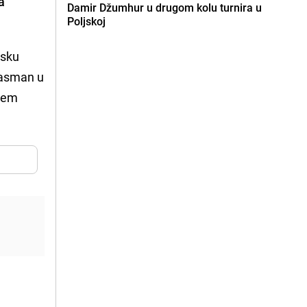
a
Damir Džumhur u drugom kolu turnira u
Poljskoj
lsku
lasman u
ećem