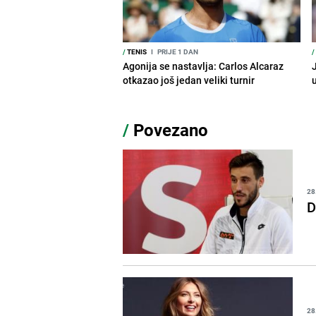
/
TENIS
I
PRIJE 1 DAN
/
Agonija se nastavlja: Carlos Alcaraz
J
otkazao još jedan veliki turnir
/
Povezano
28
D
28