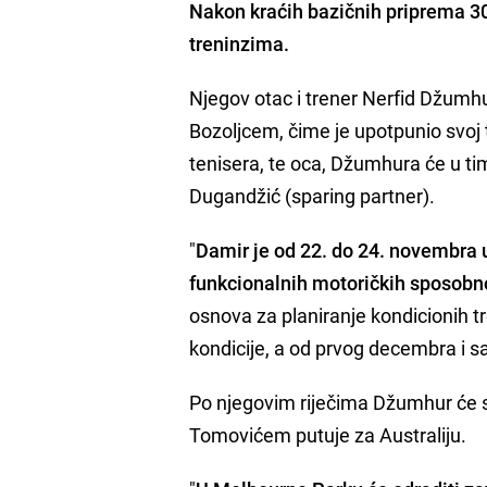
Nakon kraćih bazičnih priprema 30
treninzima.
Njegov otac i trener Nerfid Džumhu
Bozoljcem, čime je upotpunio svoj
tenisera, te oca, Džumhura će u tim
Dugandžić (sparing partner).
"
Damir je od 22. do 24. novembra u
funkcionalnih motoričkih sposobno
osnova za planiranje kondicionih 
kondicije, a od prvog decembra i s
Po njegovim riječima Džumhur će s
Tomovićem putuje za Australiju.