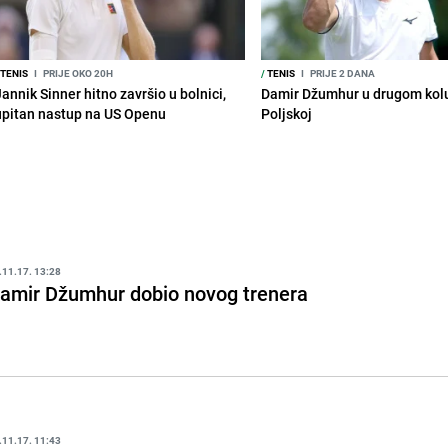
TENIS
I
PRIJE OKO 20H
/
TENIS
I
PRIJE 2 DANA
annik Sinner hitno završio u bolnici,
Damir Džumhur u drugom kolu
upitan nastup na US Openu
Poljskoj
.11.17. 13:28
amir Džumhur dobio novog trenera
.11.17. 11:43