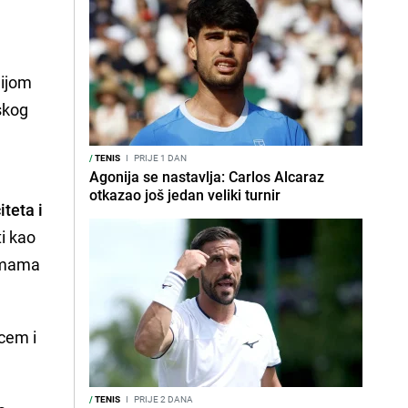
lijom
skog
/
TENIS
I
PRIJE 1 DAN
Agonija se nastavlja: Carlos Alcaraz
otkazao još jedan veliki turnir
teta i
ti kao
remama
cem i
/
TENIS
I
PRIJE 2 DANA