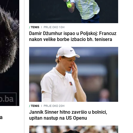
/
TENIS
I
PRIJE OKO 10H
Damir Džumhur ispao u Poljskoj: Francuz
nakon velike borbe izbacio bh. tenisera
/
TENIS
I
PRIJE OKO 20H
Jannik Sinner hitno završio u bolnici,
za
upitan nastup na US Openu