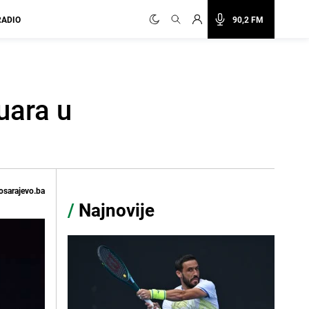
RADIO
90,2 FM
uara u
osarajevo.ba
/
Najnovije