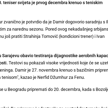
. teniser svijeta je prvog decembra krenuo s teniskim
r zvanično je potvrdio da je Damir dogovorio saradnju s I
 tim za narednu sezonu. Pored ovog nekadašnjeg srbijan
u još pratiti Strahinja Tomović (kondicioni trener) i Ivan
 Sarajevu obavio testiranja dijagnostike aerobnih kapaci
sti.
Testovi su pokazali visoke vrijednosti koje će se uze
treninga. Damir je 27. novembra krenuo s bazičnim prip
a tenisom", kazao je Nerfid Džumhur za Fenu.
e u Beogradu pripremati do 20. decembra, kada s Bozolj