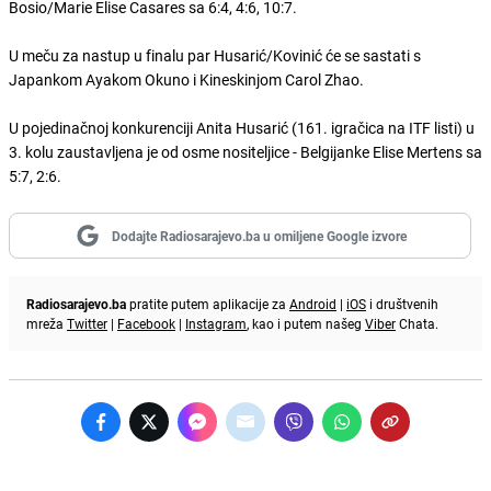
Bosio/Marie Elise Casares sa 6:4, 4:6, 10:7.
U meču za nastup u finalu par Husarić/Kovinić će se sastati s
Japankom Ayakom Okuno i Kineskinjom Carol Zhao.
U pojedinačnoj konkurenciji Anita Husarić (161. igračica na ITF listi) u
3. kolu zaustavljena je od osme nositeljice - Belgijanke Elise Mertens sa
5:7, 2:6.
Dodajte Radiosarajevo.ba u omiljene Google izvore
Radiosarajevo.ba
pratite putem aplikacije za
Android
|
iOS
i društvenih
mreža
Twitter
|
Facebook
|
Instagram
, kao i putem našeg
Viber
Chata.