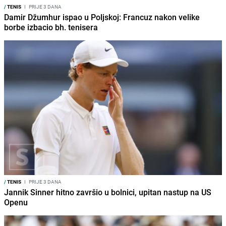
/
TENIS
I
PRIJE 3 DANA
Damir Džumhur ispao u Poljskoj: Francuz nakon velike
borbe izbacio bh. tenisera
/
TENIS
I
PRIJE 3 DANA
Jannik Sinner hitno završio u bolnici, upitan nastup na US
Openu