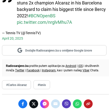
stuns 2x champion Alcaraz in his Barcelona
backyard to claim his biggest title since Bercy
2022!
#BCNOpenBS
pic.twitter.com/nrglvMhu7A
— Tennis TV (@TennisTV)
April 20, 2025
Dodajte Radiosarajevo.ba u omiljene Google izvore
Radiosarajevo.ba
pratite putem aplikacije za
Android
|
iOS
i društvenih
mreža
Twitter
|
Facebook
|
Instagram
, kao i putem našeg
Viber
Chata.
#Carlos Alcaraz
#tenis