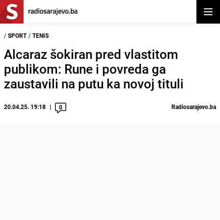
Otvor
/
SPORT
/
TENIS
Alcaraz šokiran pred vlastitom
publikom: Rune i povreda ga
zaustavili na putu ka novoj tituli
20.04.25. 19:18
Radiosarajevo.ba
0