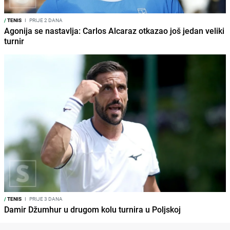
/
TENIS
I
PRIJE 2 DANA
Agonija se nastavlja: Carlos Alcaraz otkazao još jedan veliki
turnir
/
TENIS
I
PRIJE 3 DANA
Damir Džumhur u drugom kolu turnira u Poljskoj