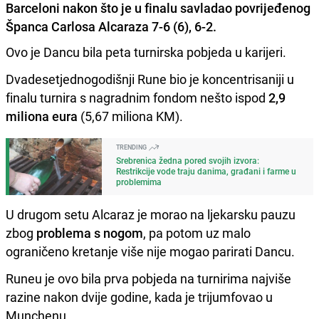
Barceloni nakon što je u finalu savladao povrijeđenog
Španca Carlosa Alcaraza 7-6 (6), 6-2.
Ovo je Dancu bila peta turnirska pobjeda u karijeri.
Dvadesetjednogodišnji Rune bio je koncentrisaniji u
finalu turnira s nagradnim fondom nešto ispod
2,9
miliona eura
(5,67 miliona KM).
TRENDING
Srebrenica žedna pored svojih izvora:
Restrikcije vode traju danima, građani i farme u
problemima
U drugom setu Alcaraz je morao na ljekarsku pauzu
zbog
problema s nogom
, pa potom uz malo
ograničeno kretanje više nije mogao parirati Dancu.
Runeu je ovo bila prva pobjeda na turnirima najviše
razine nakon dvije godine, kada je trijumfovao u
Munchenu.