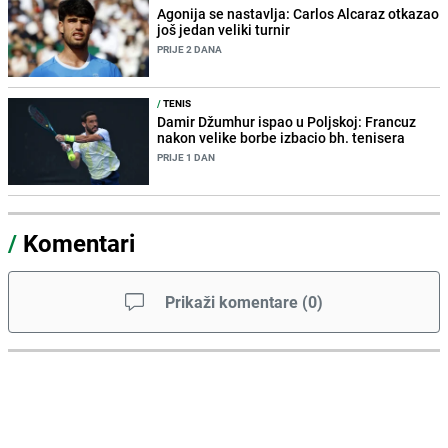
Agonija se nastavlja: Carlos Alcaraz otkazao
još jedan veliki turnir
PRIJE 2 DANA
/
TENIS
Damir Džumhur ispao u Poljskoj: Francuz
nakon velike borbe izbacio bh. tenisera
PRIJE 1 DAN
/
Komentari
Prikaži komentare
(
0
)