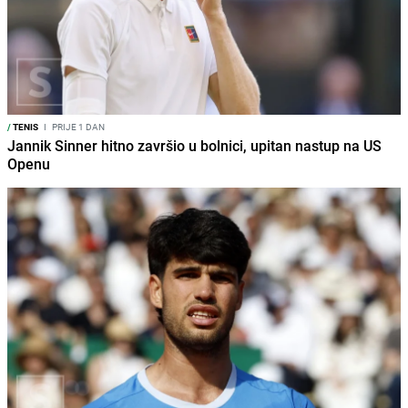
/
TENIS
I
PRIJE 1 DAN
Jannik Sinner hitno završio u bolnici, upitan nastup na US
Openu