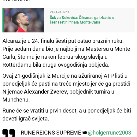
09.04.25. 17:44
Šok za Đokovića: Čileanac ga izbacio u
šesnaestini finala Monte Carla
Alcaraz je u 24. finalu šesti put ostao praznih ruku.
Prije sedam dana bio je najbolji na Mastersu u Monte
Carlu, što mu je nakon februarskog slavlja u
Rotterdamu bila druga ovogodišnja pobjeda.
Ovaj 21-godišnjak iz Murcije na ažuriranoj ATP listi u
ponedjeljak će pasti na treće mjesto jer će ga prestići
Nijemac
Alexander Zverev
, pobjednik turnira u
Munchenu.
Rune će se vratiti u prvih deset, a u ponedjeljak će biti
deveti igrač svijeta.
RUNE REIGNS SUPREME 👑
@holgerrune2003