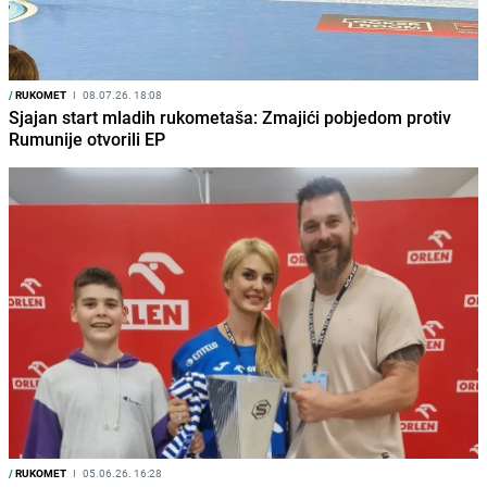
/
RUKOMET
I
08.07.26. 18:08
Sjajan start mladih rukometaša: Zmajići pobjedom protiv
Rumunije otvorili EP
/
RUKOMET
I
05.06.26. 16:28