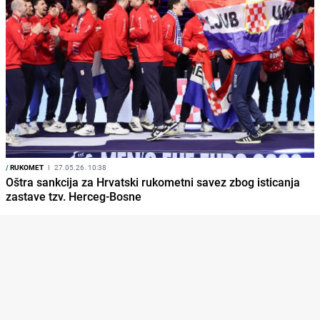
/
RUKOMET
I
27.05.26. 10:38
Oštra sankcija za Hrvatski rukometni savez zbog isticanja
zastave tzv. Herceg-Bosne