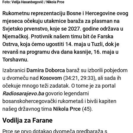
Foto: Velija Hasanbegović / Nikola Prce
Rukometnu reprezentaciju Bosne i Hercegovine ovog
mjeseca očekuju utakmice baraža za plasman na
Svjetsko prvenstvo, koje se 2027. godine održava u
Njemačkoj. Protivnik našem timu bit će Farska
Ostrva, koja ćemo ugostiti 14. maja u Tuzli, dok je
revanš na programu dva dana kasnije, 16. maja u
Torshavnu.
Izabranici
Damira Doborca
baraž su izborili pobjedom
u dvomeču nad
Kosovom
(34:21, 29:33), ali sada ih
očekuje mnogo teži zadatak. O tome je za portal
Radiosarajevo.ba
govorio legendarni
bosanskohercegovački rukometaš i bivši kapiten
našeg državnog tima
Nikola Prce
(45).
Vodilja za Farane
Prce se prvo dotakao dvomeča predbaraža s