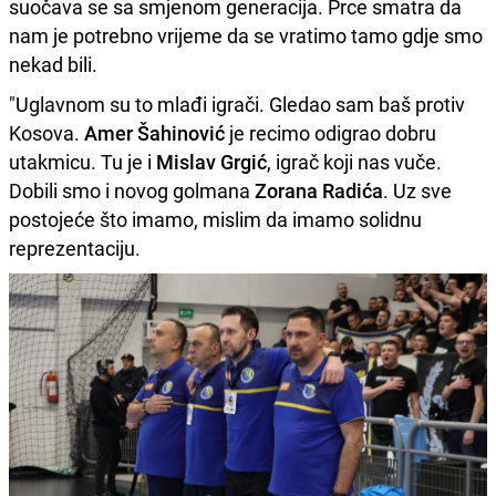
suočava se sa smjenom generacija. Prce smatra da
nam je potrebno vrijeme da se vratimo tamo gdje smo
nekad bili.
"Uglavnom su to mlađi igrači. Gledao sam baš protiv
Kosova.
Amer Šahinović
je recimo odigrao dobru
utakmicu. Tu je i
Mislav Grgić
, igrač koji nas vuče.
Dobili smo i novog golmana
Zorana Radića
. Uz sve
postojeće što imamo, mislim da imamo solidnu
reprezentaciju.