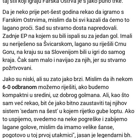
taj stil koji igraju Farska Ostrva je s jako puno trke.
Da je neko prije pet-šest godina rekao da igramo s
Farskim Ostrvima, mislim da bi svi kazali da ćemo to
lagano proći. Sad su stvarno dosta napredovali.
Zadnje EP na kojem su bili ispali su za jedan gol. Imali
su neriješeno sa Švicarskom, lagano su riješili Crnu
Goru, na kraju su sa Slovenijom bili u igri do samog
kraja. Čak sam malo i navijao za njih, jer su stvarno
požrtvovani.
Jako su niski, ali su zato jako brzi. Mislim da ih nekom
6-0 odbranom
možemo riješiti, ako budemo
kompaktni u sredini, uz dobrog golmana. Ali, kao što
sam već rekao, bit će jako bitno zaustaviti taj njihov
sistem 'sedam na šest' u kojem rijetko gube loptu. Ako
to uspijemo, svedemo na neke pogreške i zabijemo
lagane golove, mislim da imamo velike šanse,
pogotovo u toj prvoj utakmici", jasan je legendarni bh.