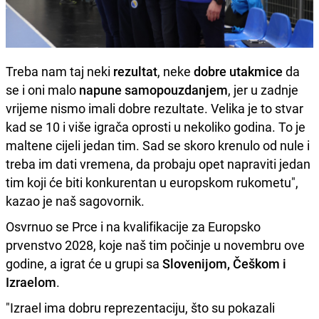
Treba nam taj neki
rezultat
, neke
dobre utakmice
da
se i oni malo
napune samopouzdanjem
, jer u zadnje
vrijeme nismo imali dobre rezultate. Velika je to stvar
kad se 10 i više igrača oprosti u nekoliko godina. To je
maltene cijeli jedan tim. Sad se skoro krenulo od nule i
treba im dati vremena, da probaju opet napraviti jedan
tim koji će biti konkurentan u europskom rukometu",
kazao je naš sagovornik.
Osvrnuo se Prce i na kvalifikacije za Europsko
prvenstvo 2028, koje naš tim počinje u novembru ove
godine, a igrat će u grupi sa
Slovenijom, Češkom i
Izraelom
.
"Izrael ima dobru reprezentaciju, što su pokazali