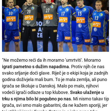
"Ne možemo reći da ih moramo 'umrtviti'. Moramo
igrati pametno s dužim napadima
. Protiv njih će nas
svako srljanje doći glave. Riječ je o ekipi koja je zadnjih
godina doživjela mali bum. To je mala zemlja, ali puno
igrača se školuje u Danskoj. Malo po malo, njihovi
vodeći igrači odlaze u top klubove.
Svako ulaženje u
trku s njima bilo bi pogubno po nas
. Mi nismo takav tip
igrača, svi smo malo gabaritni, da ne kažem sporiji, jer