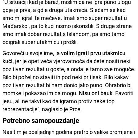
"U situaciji kad je baraž, mislim da ne igra puno ulogu
gdje je prva, a gdje druga utakmica. Sjećam se kad
smo mi igrali te mečeve. Imali smo super rezultat u
Mađarskoj, pa to kući nismo iskoristili. S druge strane
smo imali dobar rezultat s Islandom, pa smo tamo
odigrali super utakmicu i prošli.
Govoreći u svoje ime, ja
volim igrati prvu utakmicu
kući
, jer je opet veća vjerovatnoća da ćete nositi neki
pozitivan rezultat u goste, a onda je tamo sve moguće.
Bilo bi poželjno staviti ih pod neki pritisak. Bilo kakav
pozitivan rezultat bi nam donio jako puno. Ohrabrio bi
momke i pokazao im da mogu.
Nisu oni bauk
. Favoriti
jesu, ali ne takvi kao da igramo protiv neke top
reprezentacije", naglasio je Prce.
Potrebno samopouzdanje
Naš tim je posljednjih godina pretrpio velike promjene i