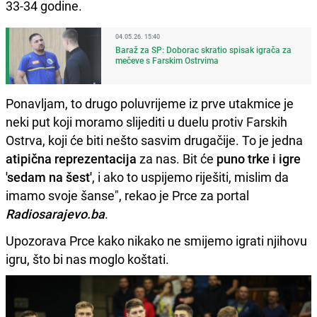
33-34 godine.
04.05.26. 15:40
Baraž za SP: Doborac skratio spisak igrača za
mečeve s Farskim Ostrvima
Ponavljam, to drugo poluvrijeme iz prve utakmice je
neki put koji moramo slijediti u duelu protiv Farskih
Ostrva, koji će biti nešto sasvim drugačije. To je jedna
atipična reprezentacija
za nas. Bit će
puno trke i igre
'sedam na šest'
, i ako to uspijemo riješiti, mislim da
imamo svoje šanse", rekao je Prce za portal
Radiosarajevo.ba
.
Upozorava Prce kako nikako ne smijemo igrati njihovu
igru, što bi nas moglo koštati.