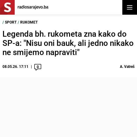
Otvor
/
SPORT
/
RUKOMET
Legenda bh. rukometa zna kako do
SP-a: "Nisu oni bauk, ali jedno nikako
ne smijemo napraviti"
08.05.26. 17:11
A. Vatreš
0