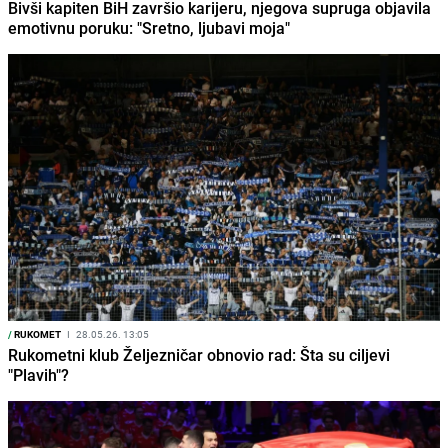
Bivši kapiten BiH završio karijeru, njegova supruga objavila
emotivnu poruku: "Sretno, ljubavi moja"
/
RUKOMET
I
28.05.26. 13:05
Rukometni klub Željezničar obnovio rad: Šta su ciljevi
"Plavih"?