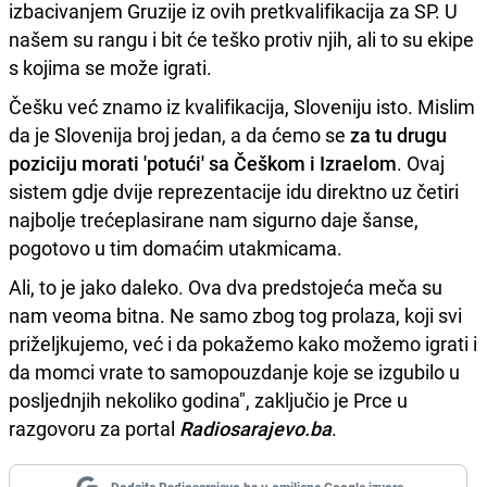
izbacivanjem Gruzije iz ovih pretkvalifikacija za SP. U
našem su rangu i bit će teško protiv njih, ali to su ekipe
s kojima se može igrati.
Češku već znamo iz kvalifikacija, Sloveniju isto. Mislim
da je Slovenija broj jedan, a da ćemo se
za tu drugu
poziciju morati 'potući' sa Češkom i Izraelom
. Ovaj
sistem gdje dvije reprezentacije idu direktno uz četiri
najbolje trećeplasirane nam sigurno daje šanse,
pogotovo u tim domaćim utakmicama.
Ali, to je jako daleko. Ova dva predstojeća meča su
nam veoma bitna. Ne samo zbog tog prolaza, koji svi
priželjkujemo, već i da pokažemo kako možemo igrati i
da momci vrate to samopouzdanje koje se izgubilo u
posljednjih nekoliko godina", zaključio je Prce u
razgovoru za portal
Radiosarajevo.ba
.
Dodajte Radiosarajevo.ba u omiljene Google izvore