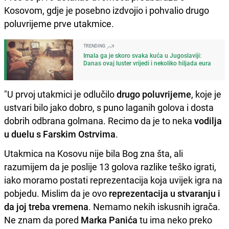
Kosovom, gdje je posebno izdvojio i pohvalio drugo
poluvrijeme prve utakmice.
TRENDING
Imala ga je skoro svaka kuća u Jugoslaviji:
Danas ovaj luster vrijedi i nekoliko hiljada eura
"U prvoj utakmici je odlučilo
drugo poluvrijeme
, koje je
ustvari bilo jako dobro, s puno laganih golova i dosta
dobrih odbrana golmana. Recimo da je to neka
vodilja
u duelu s Farskim Ostrvima
.
Utakmica na Kosovu nije bila Bog zna šta, ali
razumijem da je poslije 13 golova razlike teško igrati,
iako moramo postati reprezentacija koja uvijek igra na
pobjedu. Mislim da je ovo
reprezentacija u stvaranju i
da joj treba vremena
. Nemamo nekih iskusnih igrača.
Ne znam da pored
Marka Panića
tu ima neko preko