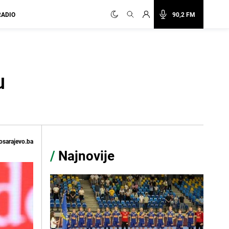
RADIO
90,2 FM
u
osarajevo.ba
/
Najnovije