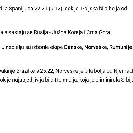
ila Španiju sa 22:21 (9:12), dok je Poljska bila bolja od
ala sastaju se Rusija - Južna Koreja i Crna Gora.
 nedjelju su izborile ekipe
Danske, Norveške, Rumunije
akinje Brazilke s 25:22, Norveška je bila bolja od Njema
je najubjedljivija bila Holandija, koja je eliminirala Srbij