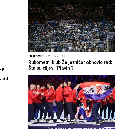
i
/
RUKOMET
I
28.05.26. 13:05
Rukometni klub Željezničar obnovio rad:
Šta su ciljevi "Plavih"?
čke
u sa