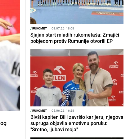
/
RUKOMET
I
08.07.26. 18:08
Sjajan start mladih rukometaša: Zmajići
pobjedom protiv Rumunije otvorili EP
/
RUKOMET
I
05.06.26. 16:28
Bivši kapiten BiH završio karijeru, njegova
kog
supruga objavila emotivnu poruku:
"Sretno, ljubavi moja"