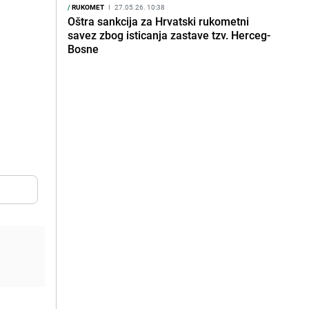
/
RUKOMET
I
27.05.26. 10:38
Oštra sankcija za Hrvatski rukometni
savez zbog isticanja zastave tzv. Herceg-
Bosne