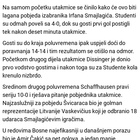
Na samom početku utakmice se činilo kako će ovo biti
lagana pobjeda izabranika Irfana Smajlagića. Studenti
su odmah poveli sa 4-0, dok su gosti prvi gol postigli
tek nakon deset minuta utakmice.
Gosti su do kraja poluvremena ipak uspjeli doći do
poravnanja 14-14 i tim rezultatom se otišlo na odmor.
Početkom drugog dijela utakmice Dissinger je donio
prvo vodstvo gostima i nakon toga su za Studente kola
krenulo nizbrdo.
Sredinom drugog poluvremena Schaffhausen pravi
seriju 10-0 i rješava pitanje pobjednika utakmice.
Najzaslužniji za pobjedu Švicaraca bio je golman
reprezentacije Litvanije Vaskevičius koji je odbranio 18
udaraca Smajlagićevim igračima.
U redovima Bosne najefikasniji u današnjem porazu
bio je Amir Čakić sa pet golova, a jedan manje