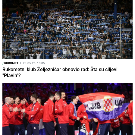
/
RUKOMET
I
28.05.26. 13:05
Rukometni klub Željezničar obnovio rad: Šta su ciljevi
"Plavih"?