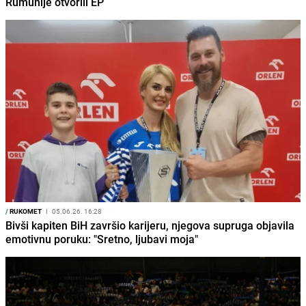
Rumunije otvorili EP
/
RUKOMET
I
05.06.26. 16:28
Bivši kapiten BiH završio karijeru, njegova supruga objavila
emotivnu poruku: "Sretno, ljubavi moja"