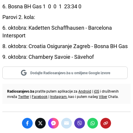
6. Bosna BH Gas 1 0 0 1 23:34 0
Parovi 2. kola:
6. oktobra: Kadetten Schaffhausen - Barcelona
Intersport
8. oktobra: Croatia Osiguranje Zagreb - Bosna BH Gas
9. oktobra: Chambery Savoie - Sävehof
Dodajte Radiosarajevo.ba u omiljene Google izvore
Radiosarajevo.ba
pratite putem aplikacije za
Android
|
iOS
i društvenih
mreža
Twitter
|
Facebook
|
Instagram
, kao i putem našeg
Viber
Chata.