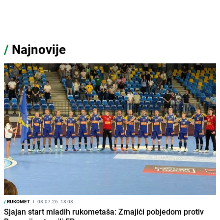
/
Najnovije
/
RUKOMET
I
08.07.26. 18:08
Sjajan start mladih rukometaša: Zmajići pobjedom protiv