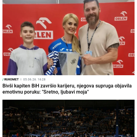
/
RUKOMET
I
05.06.26. 16:28
Bivši kapiten BiH završio karijeru, njegova supruga objavila
emotivnu poruku: "Sretno, ljubavi moja"