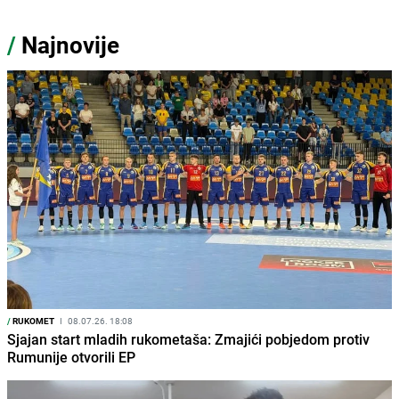
/
Najnovije
/
RUKOMET
I
08.07.26. 18:08
Sjajan start mladih rukometaša: Zmajići pobjedom protiv
Rumunije otvorili EP