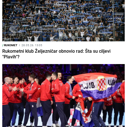
/
RUKOMET
I
28.05.26. 13:05
Rukometni klub Željezničar obnovio rad: Šta su ciljevi
"Plavih"?