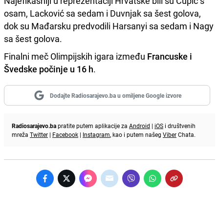
Najefikasniji u reprezentaciji Hrvatske bili su Čupić s
osam, Lacković sa sedam i Duvnjak sa šest golova,
dok su Mađarsku predvodili Harsanyi sa sedam i Nagy
sa šest golova.
Finalni meč Olimpijskih igara između
Francuske i
Švedske počinje u 16 h
.
Dodajte Radiosarajevo.ba u omiljene Google izvore
Radiosarajevo.ba
pratite putem aplikacije za
Android
|
iOS
i društvenih
mreža
Twitter
|
Facebook
|
Instagram
, kao i putem našeg
Viber
Chata.