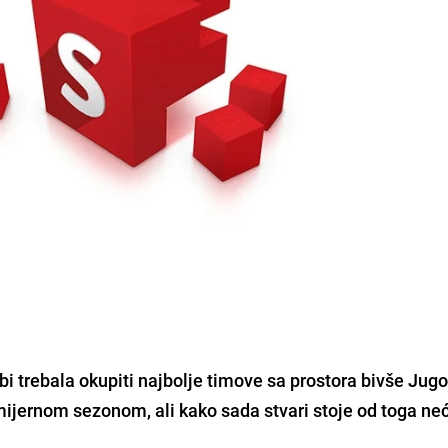
i trebala okupiti najbolje timove sa prostora bivše Jugo
mijernom sezonom, ali kako sada stvari stoje od toga neć