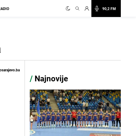
RADIO
90,2 FM
a
osarajevo.ba
/
Najnovije