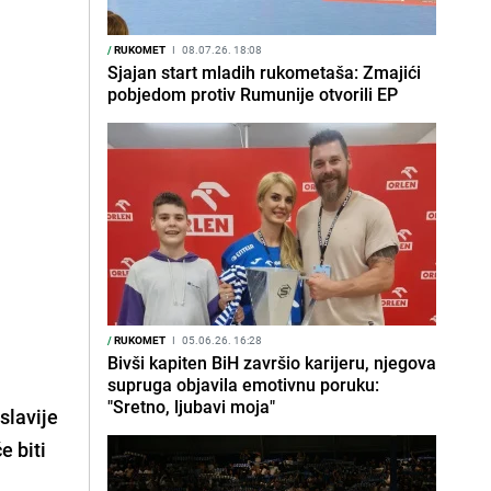
/
RUKOMET
I
08.07.26. 18:08
Sjajan start mladih rukometaša: Zmajići
pobjedom protiv Rumunije otvorili EP
/
RUKOMET
I
05.06.26. 16:28
Bivši kapiten BiH završio karijeru, njegova
supruga objavila emotivnu poruku:
"Sretno, ljubavi moja"
slavije
e biti