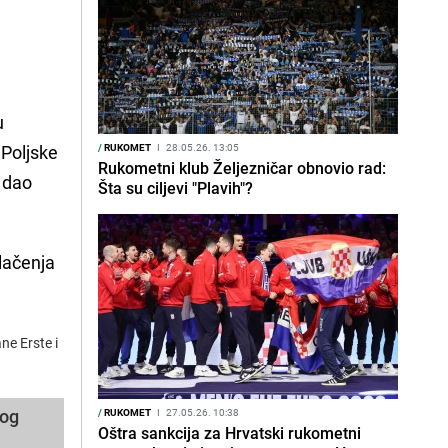
u
z Poljske
/
RUKOMET
I
28.05.26. 13:05
Rukometni klub Željezničar obnovio rad:
e dao
Šta su ciljevi "Plavih"?
vlačenja
ne Erste i
.
kog
/
RUKOMET
I
27.05.26. 10:38
Oštra sankcija za Hrvatski rukometni