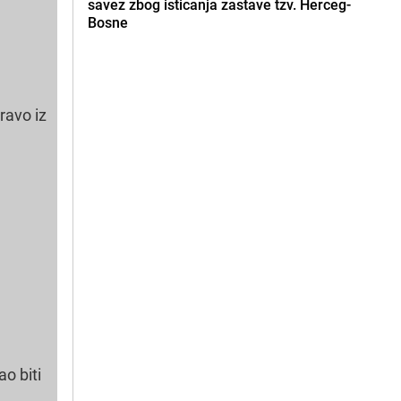
savez zbog isticanja zastave tzv. Herceg-
Bosne
ravo iz
ao biti