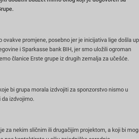
Grupe.
 ovakve promjene, posebno jer je inicijativa lige došla up
ovine i Sparkasse bank BIH, jer smo uložili ogroman
mo članice Erste grupe iz drugih zemalja za učešće.
oje bi grupa morala izdvojiti za sponzorstvo nismo u
 da izdvojimo.
e za nekim sličnim ili drugačijim projektom, a koji bi mog
 nas kontaktirate u cilju zajedničke saradnje.