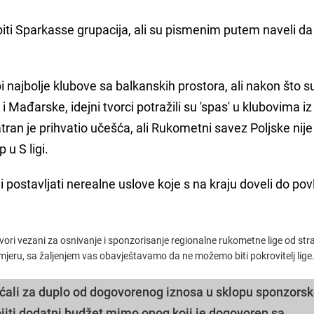
 biti Sparkasse grupacija, ali su pismenim putem naveli da
pi najbolje klubove sa balkanskih prostora, ali nakon što s
e i Mađarske, idejni tvorci potražili su 'spas' u klubovima i
tran je prihvatio učešća, ali Rukometni savez Poljske nij
 u S ligi.
i postavljati nerealne uslove koje s na kraju doveli do po
ori vezani za osnivanje i sponzorisanje regionalne rukometne lige od stra
mjeru, sa žaljenjem vas obavještavamo da ne možemo biti pokrovitelj lige
ećali za duplo od dogovorenog iznosa u sklopu sponzors
jiti dodatni budžet mimo onog koji je dogovoren sa