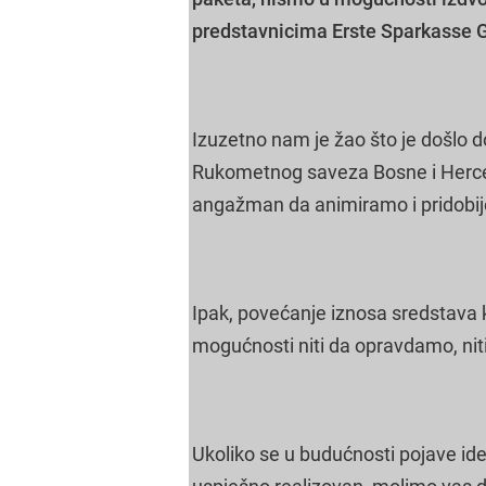
predstavnicima Erste Sparkasse 
Izuzetno nam je žao što je došlo do
Rukometnog saveza Bosne i Herceg
angažman da animiramo i pridobije
Ipak, povećanje iznosa sredstava k
mogućnosti niti da opravdamo, niti
Ukoliko se u budućnosti pojave idej
uspješno realizovan, molimo vas da