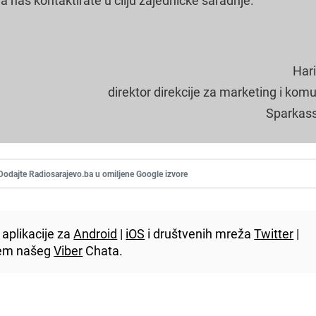
Hari
direktor direkcije za marketing i komu
Sparkass
Dodajte Radiosarajevo.ba u omiljene Google izvore
aplikacije za
Android
|
iOS
i društvenih mreža
Twitter
|
utem našeg
Viber
Chata.