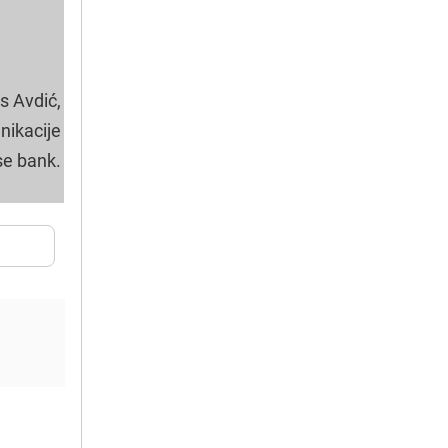
s Avdić,
nikacije
e bank.