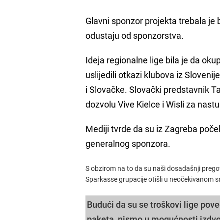
Glavni sponzor projekta trebala je
odustaju od sponzorstva.
Ideja regionalne lige bila je da oku
uslijedili otkazi klubova iz Slovenij
i Slovačke. Slovački predstavnik Ta
dozvolu Vive Kielce i Wisli za nastup
Mediji tvrde da su iz Zagreba počel
generalnog sponzora.
S obzirom na to da su naši dosadašnji pregov
Sparkasse grupacije otišli u neočekivanom s
Budući da su se troškovi lige pov
paketa, nismo u mogućnosti izdvo