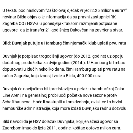
U tekstu pod naslovom “Zašto ovaj dječak vrijedi 2.25 miliona eura?”
novinar Bilda objavio je informaciju da su pravni zastupnici RK
Zagreba CO i HSV-a u ponedjeljak faksom razmijenili potpisane
ugovore i da je transfer 21-godišnjeg Đakovčanina završena stvar.
Bild: Duvnjak putuje u Hamburg čim njemački klub uplati prvu ratu
Duvnjak je potpisao trogodišnji ugovor (do 2012. godine) uz opciju
dodatnog produžetka za dvije godine (2014.). U Hamburg bi trebao
doputovati u idućih nekoliko dana, čim Hamburg uplati prvu ratu na
račun Zagreba, koja iznosi, tvrde u Bildu, 400.000 eura.
Duvnjak će navijačima biti predstavljen u petak u hamburškoj Color
Line Areni, na generalnoj probi uoči početka nove sezone protiv
Schaffhausena. Hoće li nastupiti u tom dvoboju, ovisit će i o brzini
hamburške administracije, koja mora izdati Duvnjaku radnu dozvolu.
Bild navodi da je HSV dolazak Duvnjaka, koji je važeći ugovor sa
Zagrebom imao do ljeta 2011. godine, koštao gotovo milion eura.