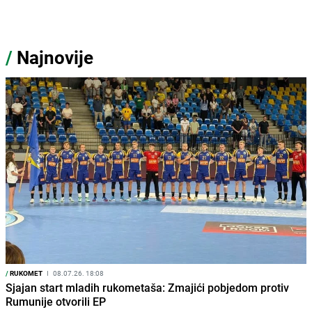
/
Najnovije
/
RUKOMET
I
08.07.26. 18:08
Sjajan start mladih rukometaša: Zmajići pobjedom protiv
Rumunije otvorili EP