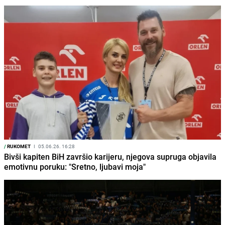
/
RUKOMET
I
05.06.26. 16:28
Bivši kapiten BiH završio karijeru, njegova supruga objavila
emotivnu poruku: "Sretno, ljubavi moja"