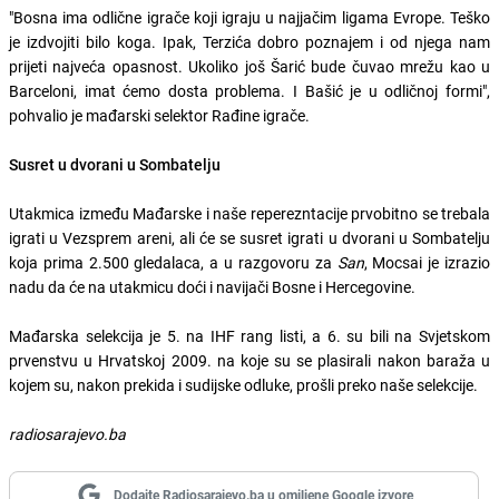
"Bosna ima odlične igrače koji igraju u najjačim ligama Evrope. Teško
je izdvojiti bilo koga. Ipak, Terzića dobro poznajem i od njega nam
prijeti najveća opasnost. Ukoliko još Šarić bude čuvao mrežu kao u
Barceloni, imat ćemo dosta problema. I Bašić je u odličnoj formi",
pohvalio je mađarski selektor Rađine igrače.
Susret u dvorani u Sombatelju
Utakmica između Mađarske i naše reperezntacije prvobitno se trebala
igrati u Vezsprem areni, ali će se susret igrati u dvorani u Sombatelju
koja prima 2.500 gledalaca, a u razgovoru za
San
, Mocsai je izrazio
nadu da će na utakmicu doći i navijači Bosne i Hercegovine.
Mađarska selekcija je 5. na IHF rang listi, a 6. su bili na Svjetskom
prvenstvu u Hrvatskoj 2009. na koje su se plasirali nakon baraža u
kojem su, nakon prekida i sudijske odluke, prošli preko naše selekcije.
radiosarajevo.ba
Dodajte Radiosarajevo.ba u omiljene Google izvore