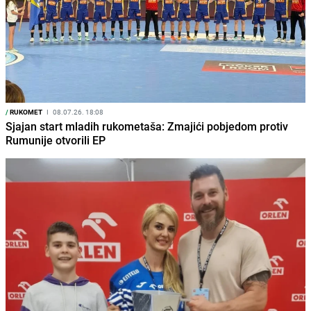
/
RUKOMET
I
08.07.26. 18:08
Sjajan start mladih rukometaša: Zmajići pobjedom protiv
Rumunije otvorili EP