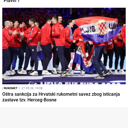
"Plavih"?
/
RUKOMET
I
27.05.26. 10:38
Oštra sankcija za Hrvatski rukometni savez zbog isticanja
zastave tzv. Herceg-Bosne