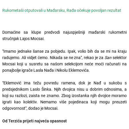
Rukometaši otputovali u Mađarsku, Rađa očekuje povoljan rezultat
Domaćine sa klupe predvodi najuspješniji mađarski rukometni
stručnjak Lajos Mocsai.
"Imamo jednake šanse za pobjedu. Ipak, volio bih da se mi na kraju
radujemo. Ali vidjet ćemo. Nikada se ne zna", rekao je za
San
selektor
Mocsai koji u susretu sa našom selekcijom neće moći računati na
ponajbolje igrače Lasla Nađa i Nikolu Eklemovića.
"Eklemović ima težu povredu ramena, dok je Nađ u sukobu s
predsjednikom Laslo Šinka. Njih dvojica nisu u dobrim odnosima, a
koji su razlozi, zaista ne znamo. Zbog izostanka njih dvojice moramo
igrati kao kolektiv. Nemamo više pojedinaca koji mogu preuzeti
odgovornost", dodao je Mocsai.
Od Terzića prijeti najveća opasnost