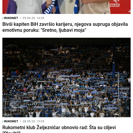
/
RUKOMET
I
05.06.26. 16:28
Bivši kapiten BiH završio karijeru, njegova supruga objavila
emotivnu poruku: "Sretno, ljubavi moja"
/
RUKOMET
I
28.05.26. 13:05
Rukometni klub Željezničar obnovio rad: Šta su ciljevi