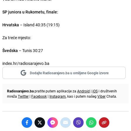
SP juniora u Rukometu, finale:
Hrvatska
– Island 40:35 (19:15)
Za treće mjesto:
Švedska
– Tunis 30:27
index.hr/radiosarajevo.ba
Dodajte Radiosarajevo.ba u omiljene Google izvore
Radiosarajevo.ba
pratite putem aplikacije za
Android
|
iOS
i društvenih
mreža
Twitter
|
Facebook
|
Instagram
, kao i putem našeg
Viber
Chata.