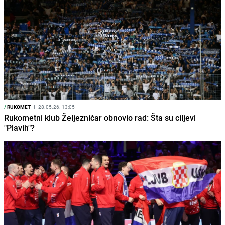
/
RUKOMET
I
28.05.26. 13:05
Rukometni klub Željezničar obnovio rad: Šta su ciljevi
"Plavih"?