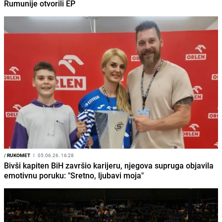
Rumunije otvorili EP
/
RUKOMET
I
05.06.26. 16:28
Bivši kapiten BiH završio karijeru, njegova supruga objavila
emotivnu poruku: "Sretno, ljubavi moja"