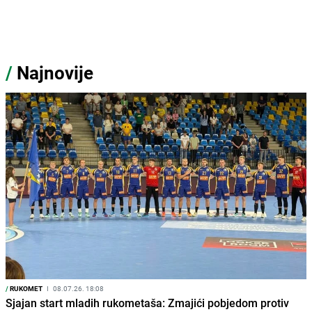
/
Najnovije
/
RUKOMET
I
08.07.26. 18:08
Sjajan start mladih rukometaša: Zmajići pobjedom protiv