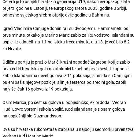
Četvrti je to uspjeh hrvatskih generacija U19, nakon evropskog zlata
prije tri godine u Estoniji, te europskog srebra 2005. godine u Srbiji,
odnosno svjetskog srebra otprije dvije godine u Bahrainu.
Igrači Vladimira Canjuge dominirali su dvobojem u Hammametu od
prve minute, otkako je Marino Marić zabio za 1:0 vodstvo. Islanđani su
uspjeli izjednačiti na 1:1 na isteku treće minute, a u 13. je već bilo 8:2
za Hrvate.
Odličnu partiju je pružio Marić, kružni napadač Zagreba, koji je zabio
prva četiri hrvatska gola na utakmici te pet od prvih šest. Ukupno je
zabio Islanđanima devet golova iz 11 pokušaja, s tim da su Canjugini
puleni baš s njegove pozicije, s linije šesterca po sredini gola, zabili
najviše, čak 16 golova iz 19 pokušaja.
Osim Marića, po šest su golova u pobjedničkoj ekipi dodali Vedran
Huđ, Lovro Šprem i Nikola Špelić. Kod Islanđana je s osam golova
najuspješniji bio Guzmundsson.
Dva su hrvatska rukometaša izabrana u najbolju sedmorku prvenstva,
Vedran Huđ i Marino Marić.