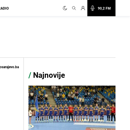
RADIO
90,2 FM
osarajevo.ba
/
Najnovije