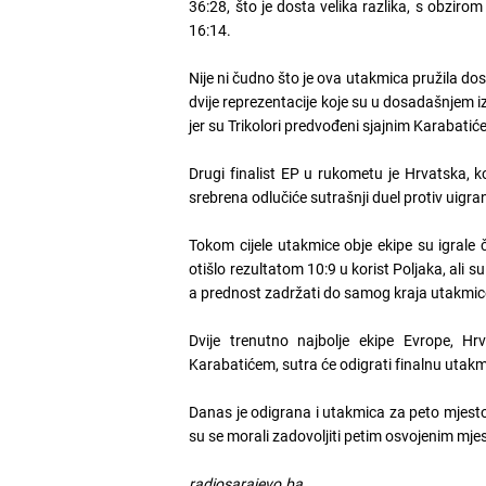
36:28, što je dosta velika razlika, s obzir
16:14.
Nije ni čudno što je ova utakmica pružila dos
dvije reprezentacije koje su u dosadašnjem i
jer su Trikolori predvođeni sjajnim Karabatiće
Drugi finalist EP u rukometu je Hrvatska, koj
srebrena odlučiće sutrašnji duel protiv uigr
Tokom cijele utakmice obje ekipe su igrale 
otišlo rezultatom 10:9 u korist Poljaka, ali 
a prednost zadržati do samog kraja utakmic
Dvije trenutno najbolje ekipe Evrope, Hr
Karabatićem, sutra će odigrati finalnu utakmi
Danas je odigrana i utakmica za peto mjest
su se morali zadovoljiti petim osvojenim mjes
radiosarajevo.ba