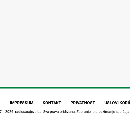
G
IMPRESSUM
KONTAKT
PRIVATNOST
USLOVI KOR
7. - 2026.
radiosarajevo.ba
. Sva prava pridržana. Zabranjeno preuzimanje sadržaja