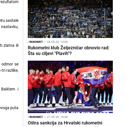
 rezultatom
etu sastale
u nastavku,
/
RUKOMET
I
28.05.26. 13:05
 zlatna ili
Rukometni klub Željezničar obnovio rad:
Šta su ciljevi "Plavih"?
Na odmor se
ri razlike,
 Balićem i
 ovoga puta
/
RUKOMET
I
27.05.26. 10:38
Oštra sankcija za Hrvatski rukometni