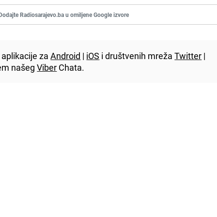
Dodajte Radiosarajevo.ba u omiljene Google izvore
aplikacije za
Android
|
iOS
i društvenih mreža
Twitter
|
utem našeg
Viber
Chata.