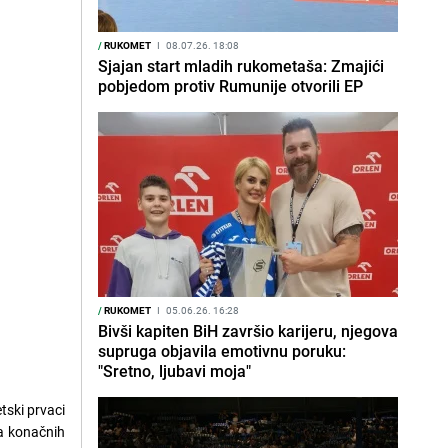
/
RUKOMET
I
08.07.26. 18:08
Sjajan start mladih rukometaša: Zmajići
pobjedom protiv Rumunije otvorili EP
/
RUKOMET
I
05.06.26. 16:28
Bivši kapiten BiH završio karijeru, njegova
supruga objavila emotivnu poruku:
"Sretno, ljubavi moja"
tski prvaci
sa konačnih