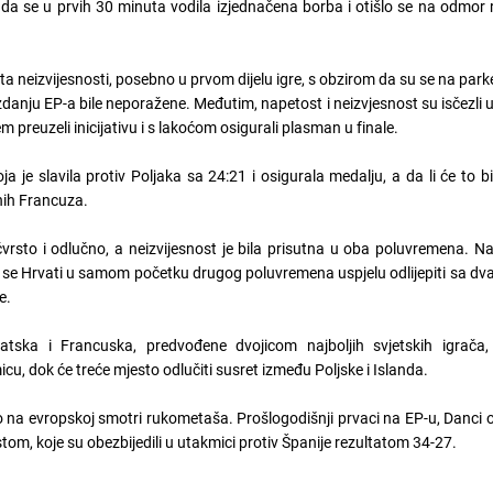
om da se u prvih 30 minuta vodila izjednačena borba i otišlo se na odmor
ta neizvijesnosti, posebno u prvom dijelu igre, s obzirom da su se na park
zdanju EP-a bile neporažene. Međutim, napetost i neizvjesnost su isčezli 
m preuzeli inicijativu i s lakoćom osigurali plasman u finale.
a je slavila protiv Poljaka sa 24:21 i osigurala medalju, a da li će to biti
anih Francuza.
čvrsto i odlučno, a neizvijesnost je bila prisutna u oba poluvremena. 
su se Hrvati u samom početku drugog poluvremena uspjelu odlijepiti sa dva-t
e.
vatska i Francuska, predvođene dvojicom najboljih svjetskih igrača,
cu, dok će treće mjesto odlučiti susret između Poljske i Islanda.
o na evropskoj smotri rukometaša. Prošlogodišnji prvaci na EP-u, Danci
tom, koje su obezbijedili u utakmici protiv Španije rezultatom 34-27.