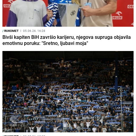
/
RUKOMET
I
05.06.26. 16:28
Bivši kapiten BiH završio karijeru, njegova supruga objavila
emotivnu poruku: "Sretno, ljubavi moja"