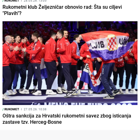
/
RUKOMET
I
28.05.26. 13:05
Rukometni klub Željezničar obnovio rad: Šta su ciljevi
"Plavih"?
/
RUKOMET
I
27.05.26. 10:38
Oštra sankcija za Hrvatski rukometni savez zbog isticanja
zastave tzv. Herceg-Bosne