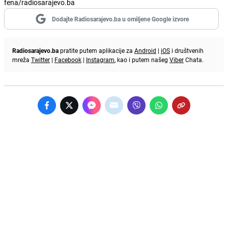
fena/radiosarajevo.ba
Dodajte Radiosarajevo.ba u omiljene Google izvore
Radiosarajevo.ba
pratite putem aplikacije za
Android
|
iOS
i društvenih
mreža
Twitter
|
Facebook
|
Instagram
, kao i putem našeg
Viber
Chata.