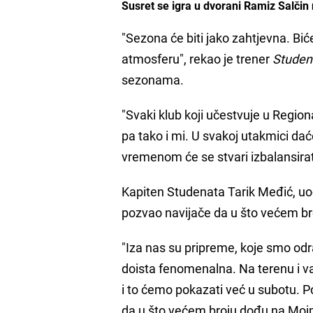
Susret se igra u dvorani Ramiz Salčin 
"Sezona će biti jako zahtjevna. Biće 
atmosferu", rekao je trener
Studen
sezonama.
"Svaki klub koji učestvuje u Regiona
pa tako i mi. U svakoj utakmici dać
vremenom će se stvari izbalansirati
Kapiten Studenata Tarik Međić, uoč
pozvao navijače da u što većem br
"Iza nas su pripreme, koje smo odr
doista fenomenalna. Na terenu i va
i to ćemo pokazati već u subotu. P
da u što većem broju dođu na Mojm