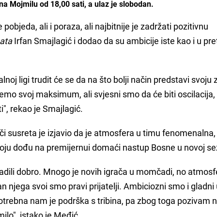
na Mojmilu od 18,00 sati, a ulaz je slobodan.
pobjeda, ali i poraza, ali najbitnije je zadržati pozitivnu
ata
Irfan Smajlagić i dodao da su ambicije iste kao i u p
lnoj ligi trudit će se da na što bolji način predstavi svoju 
emo svoj maksimum, ali svjesni smo da će biti oscilacija,
", rekao je Smajlagić.
i susreta je izjavio da je atmosfera u timu fenomenalna, 
oju dođu na premijernui domaći nastup Bosne u novoj se
adili dobro. Mnogo je novih igrača u momčadi, no atmosf
n njega svoi smo pravi prijatelji. Ambiciozni smo i gladni
otrebna nam je podrška s tribina, pa zbog toga pozivam 
ilo", istako je Međić