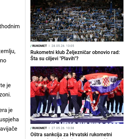
rethodnim
/
RUKOMET
I
28.05.26. 13:05
zemlju,
Rukometni klub Željezničar obnovio rad:
Šta su ciljevi "Plavih"?
 no
te je
zoni.
era je
 uspjeha
navijače
/
RUKOMET
I
27.05.26. 10:38
Oštra sankcija za Hrvatski rukometni