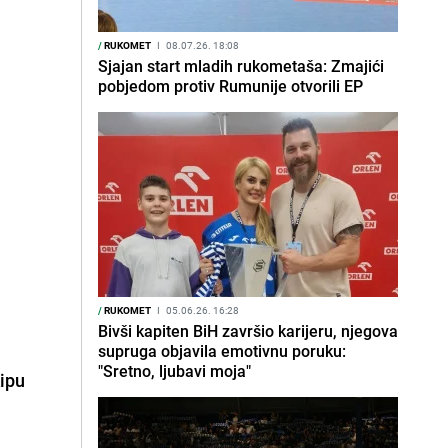
/
RUKOMET
I
08.07.26. 18:08
Sjajan start mladih rukometaša: Zmajići
pobjedom protiv Rumunije otvorili EP
/
RUKOMET
I
05.06.26. 16:28
Bivši kapiten BiH završio karijeru, njegova
supruga objavila emotivnu poruku:
"Sretno, ljubavi moja"
kipu