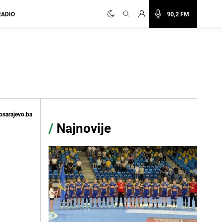
RADIO
90,2 FM
osarajevo.ba
/
Najnovije