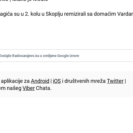
lagića su u 2. kolu u Skoplju remizirali sa domaćim Vard
Dodajte Radiosarajevo.ba u omiljene Google izvore
aplikacije za
Android
|
iOS
i društvenih mreža
Twitter
|
utem našeg
Viber
Chata.