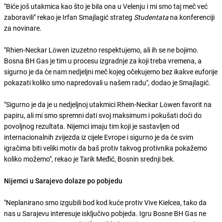
"Biće još utakmica kao što je bila ona u Velenju i mi smo taj meč već
zaboravili" rekao je Irfan Smajlagić strateg
Studentata
na konferenciji
za novinare.
"Rhien-Neckar Löwen izuzetno respektujemo, ali ih se ne bojimo.
Bosna BH Gas je tim u procesu izgradnje za koji treba vremena, a
sigurno je da će nam nedjeljni meč kojeg očekujemo bez ikakve euforije
pokazati koliko smo napredovali u našem radu", dodao je Smajlagić.
"Sigurno je da je u nedjeljnoj utakmici Rhein-Neckar Löwen favorit na
papiru, ali mi smo spremni dati svoj maksimum i pokušati doći do
povoljnog rezultata. Nijemci imaju tim koji je sastavljen od
internacionalnih zvijezda iz cijele Evrope i sigurno je da će svim
igračima biti veliki motiv da baš protiv takvog protivnika pokažemo
koliko možemo", rekao je Tarik Međić, Bosnin srednji bek.
Nijemci u Sarajevo dolaze po pobjedu
"Neplanirano smo izgubili bod kod kuće protiv Vive Kielcea, tako da
nas u Sarajevu interesuje isključivo pobjeda. Igru Bosne BH Gas ne