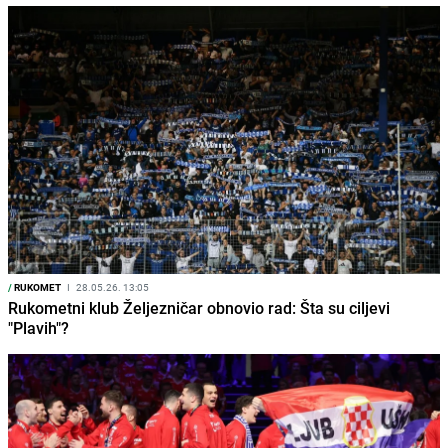
/
RUKOMET
I
28.05.26. 13:05
Rukometni klub Željezničar obnovio rad: Šta su ciljevi
"Plavih"?