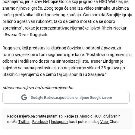
poznajemo, jer izuzev Nebojše Golića koji je igrao za HSG Wetzlar, ne
znamo njihove igrače. Zbog toga će analiza video snimaka utakmica
našeg protivnika biti od posebnog značaja. Čuo sam da Sarajlije igraju
prilično agresivan rukomet, tako da ćemo morati da se dobro
spremimo" , rekao je reprezentativac Njemačke i pivot Rhein-Neckar
Löwena Oliver Roggisch.
Roggisch, koji predstavlja ključnog čovjeka u odbrani
Lavova
, za
formu svoje ekipe u tom segmentu igre kaže: "Postali smo agresivniji u
odbrani i radili smo dosta na sinhronizaciji iste. Trener Lindgren je
zajedno sa nama postavio cilj da ne primamo više od 25 golova po
utakmici i vjerujemo da ćemo taj cilj ispuniti i u Sarajevu."
rkbosnasarajevo.ba/radiosarajevo.ba
Dodajte Radiosarajevo.ba u omiljene Google izvore
Radiosarajevo.ba
pratite putem aplikacije za
Android
|
iOS
i društvenih
mreža
Twitter
|
Facebook
|
Instagram
, kao i putem našeg
Viber
Chata.