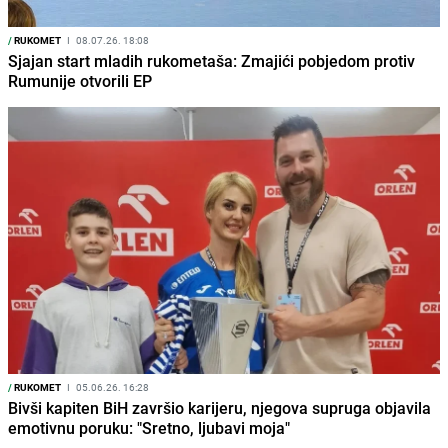
/
RUKOMET
I
08.07.26. 18:08
Sjajan start mladih rukometaša: Zmajići pobjedom protiv
Rumunije otvorili EP
/
RUKOMET
I
05.06.26. 16:28
Bivši kapiten BiH završio karijeru, njegova supruga objavila
emotivnu poruku: "Sretno, ljubavi moja"