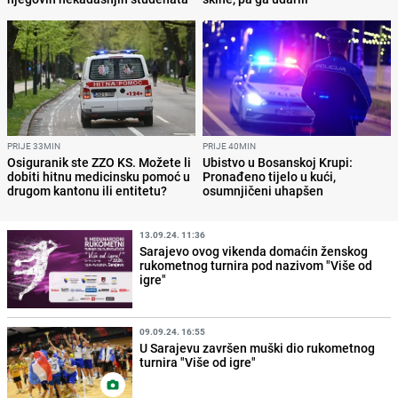
PRIJE 33MIN
PRIJE 40MIN
Osiguranik ste ZZO KS. Možete li
Ubistvo u Bosanskoj Krupi:
dobiti hitnu medicinsku pomoć u
Pronađeno tijelo u kući,
drugom kantonu ili entitetu?
osumnjičeni uhapšen
13.09.24. 11:36
Sarajevo ovog vikenda domaćin ženskog
rukometnog turnira pod nazivom "Više od
igre"
09.09.24. 16:55
U Sarajevu završen muški dio rukometnog
turnira "Više od igre"