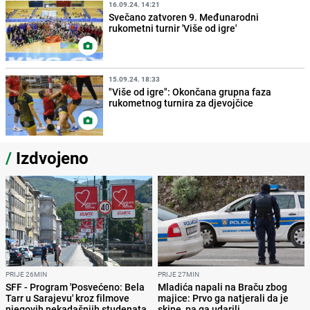
16.09.24. 14:21
Svečano zatvoren 9. Međunarodni
rukometni turnir 'Više od igre'
15.09.24. 18:33
"Više od igre": Okončana grupna faza
rukometnog turnira za djevojčice
/
Izdvojeno
PRIJE 26MIN
PRIJE 27MIN
SFF - Program 'Posvećeno: Bela
Mladića napali na Braču zbog
Tarr u Sarajevu' kroz filmove
majice: Prvo ga natjerali da je
njegovih nekadašnjih studenata
skine, pa ga udarili