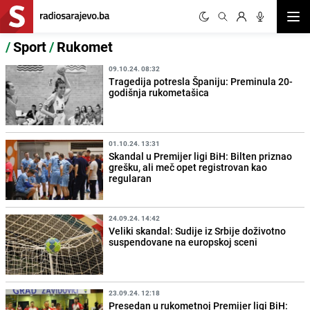
Otvor
/
Sport
/
Rukomet
09.10.24. 08:32
Tragedija potresla Španiju: Preminula 20-
godišnja rukometašica
01.10.24. 13:31
Skandal u Premijer ligi BiH: Bilten priznao
grešku, ali meč opet registrovan kao
regularan
24.09.24. 14:42
Veliki skandal: Sudije iz Srbije doživotno
suspendovane na europskoj sceni
23.09.24. 12:18
Presedan u rukometnoj Premijer ligi BiH: