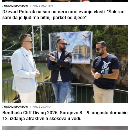
/
OSTALI SPORTOVI
I
PRIJE OKO 18H
Dževad Poturak naišao na nerazumijevanje vlasti: "Šokiran
sam da je ljudima bitniji parket od djece"
/
OSTALI SPORTOVI
I
PRIJE 2 DANA
Bentbaša Cliff Diving 2026: Sarajevo 8. i 9. augusta domaćin
12. izdanja atraktivnih skokova u vodu