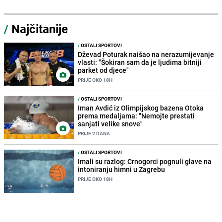
/
Najčitanije
/
OSTALI SPORTOVI
Dževad Poturak naišao na nerazumijevanje
vlasti: "Šokiran sam da je ljudima bitniji
parket od djece"
PRIJE OKO 18H
/
OSTALI SPORTOVI
Iman Avdić iz Olimpijskog bazena Otoka
prema medaljama: "Nemojte prestati
sanjati velike snove"
PRIJE 2 DANA
/
OSTALI SPORTOVI
Imali su razlog: Crnogorci pognuli glave na
intoniranju himni u Zagrebu
PRIJE OKO 18H