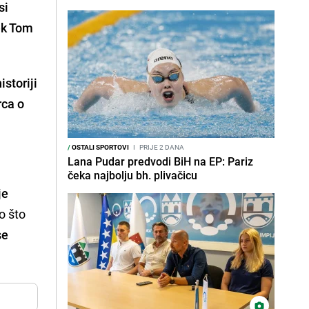
si
ek Tom
storiji
rca o
/
OSTALI SPORTOVI
I
PRIJE 2 DANA
Lana Pudar predvodi BiH na EP: Pariz
čeka najbolju bh. plivačicu
je
no što
se