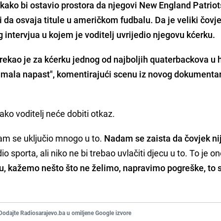
 kako bi ostavio prostora da njegovi New England Patriot
 da osvaja titule u američkom fudbalu. Da je veliki čovj
 intervjua u kojem je voditelj uvrijedio njegovu kćerku.
rekao je za kćerku jednog od najboljih quaterbackova u hi
 mala napast", komentirajući scenu iz novog dokumenta
ko voditelj neće dobiti otkaz.
sam se uključio mnogo u to.
Nadam se zaista da čovjek ni
o sporta, ali niko ne bi trebao uvlačiti djecu u to. To je o
tu, kažemo nešto što ne želimo, napravimo pogreške, to 
Dodajte Radiosarajevo.ba u omiljene Google izvore