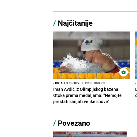
/
Najčitanije
/
OSTALI SPORTOVI
I
PRIJE OKO 22H
/
Iman Avdić iz Olimpijskog bazena
Otoka prema medaljama: "Nemojte
prestati sanjati velike snove"
/
Povezano