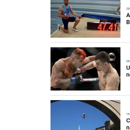
28
A
B
28
U
n
16
C
n