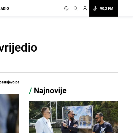
RADIO
90,2 FM
vrijedio
osarajevo.ba
/
Najnovije