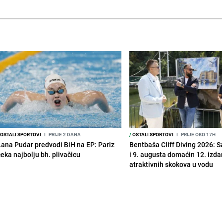
OSTALI SPORTOVI
I
PRIJE 2 DANA
/
OSTALI SPORTOVI
I
PRIJE OKO 17H
Lana Pudar predvodi BiH na EP: Pariz
Bentbaša Cliff Diving 2026: S
čeka najbolju bh. plivačicu
i 9. augusta domaćin 12. izda
atraktivnih skokova u vodu