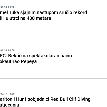
.01.18. 20:20
mel Tuka sjajnim nastupom srušio rekord
iH u utrci na 400 metara
.01.18. 09:00
FC: Bektić na spektakularan način
okautirao Pepeya
.09.17. 15:30
arlton i Hunt pobjednici Red Bull Clif Diving
atjecanja