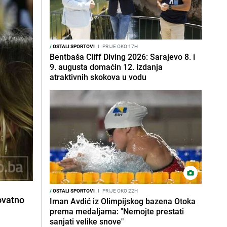
/
OSTALI SPORTOVI
I
PRIJE OKO 17H
Bentbaša Cliff Diving 2026: Sarajevo 8. i
9. augusta domaćin 12. izdanja
atraktivnih skokova u vodu
/
OSTALI SPORTOVI
I
PRIJE OKO 22H
rovatno
Iman Avdić iz Olimpijskog bazena Otoka
prema medaljama: "Nemojte prestati
sanjati velike snove"