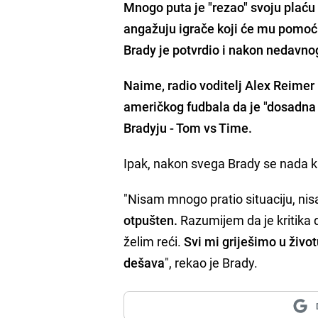
Mnogo puta je "rezao" svoju plaću
angažuju igrače koji će mu pomoći
Brady je potvrdio i nakon nedavnog
Naime, radio voditelj Alex Reimer 
američkog fudbala da je "dosadna
Bradyju - Tom vs Time.
Ipak, nakon svega Brady se nada ka
"Nisam mnogo pratio situaciju, ni
otpušten.
Razumijem da je kritika di
želim reći.
Svi mi griješimo u živo
dešava
", rekao je Brady.