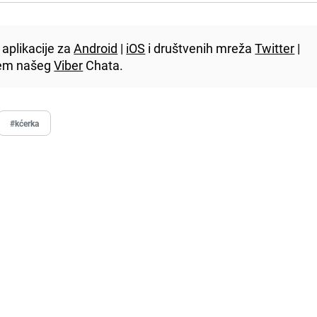
aplikacije za
Android
|
iOS
i društvenih mreža
Twitter
|
utem našeg
Viber
Chata.
#kćerka