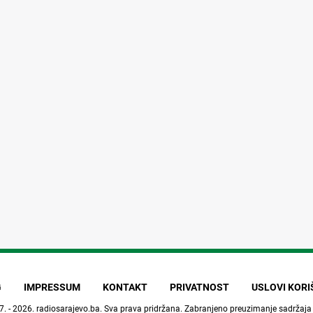
G
IMPRESSUM
KONTAKT
PRIVATNOST
USLOVI KOR
7. - 2026.
radiosarajevo.ba
. Sva prava pridržana. Zabranjeno preuzimanje sadržaja