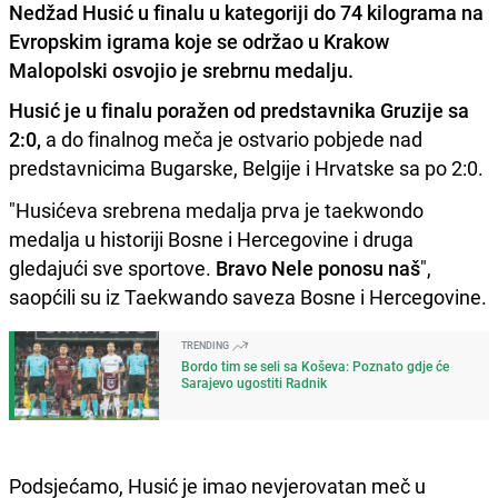
Nedžad Husić u finalu u kategoriji do 74 kilograma na
Evropskim igrama koje se održao u Krakow
Malopolski osvojio je srebrnu medalju.
Husić je u finalu poražen od predstavnika Gruzije sa
2:0,
a do finalnog meča je ostvario pobjede nad
predstavnicima Bugarske, Belgije i Hrvatske sa po 2:0.
"Husićeva srebrena medalja prva je taekwondo
medalja u historiji Bosne i Hercegovine i druga
gledajući sve sportove.
Bravo Nele ponosu naš
",
saopćili su iz Taekwando saveza Bosne i Hercegovine.
TRENDING
Bordo tim se seli sa Koševa: Poznato gdje će
Sarajevo ugostiti Radnik
Podsjećamo, Husić je imao nevjerovatan meč u