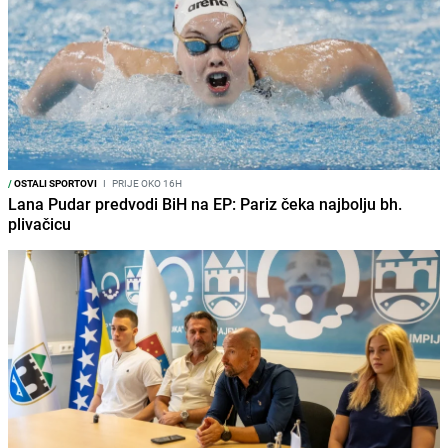
/
OSTALI SPORTOVI
I
PRIJE OKO 16H
Lana Pudar predvodi BiH na EP: Pariz čeka najbolju bh.
plivačicu