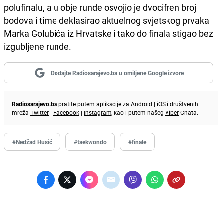
polufinalu, a u obje runde osvojio je dvocifren broj
bodova i time deklasirao aktuelnog svjetskog prvaka
Marka Golubića iz Hrvatske i tako do finala stigao bez
izgubljene runde.
Dodajte Radiosarajevo.ba u omiljene Google izvore
Radiosarajevo.ba
pratite putem aplikacije za
Android
|
iOS
i društvenih
mreža
Twitter
|
Facebook
|
Instagram
, kao i putem našeg
Viber
Chata.
#Nedžad Husić
#taekwondo
#finale