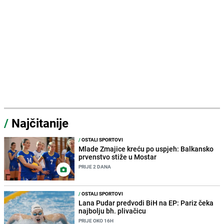
/
Najčitanije
/
OSTALI SPORTOVI
Mlade Zmajice kreću po uspjeh: Balkansko
prvenstvo stiže u Mostar
PRIJE 2 DANA
/
OSTALI SPORTOVI
Lana Pudar predvodi BiH na EP: Pariz čeka
najbolju bh. plivačicu
PRIJE OKO 16H