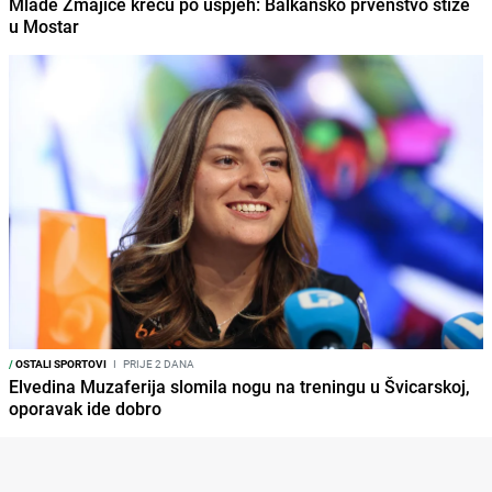
Mlade Zmajice kreću po uspjeh: Balkansko prvenstvo stiže
u Mostar
/
OSTALI SPORTOVI
I
PRIJE 2 DANA
Elvedina Muzaferija slomila nogu na treningu u Švicarskoj,
oporavak ide dobro