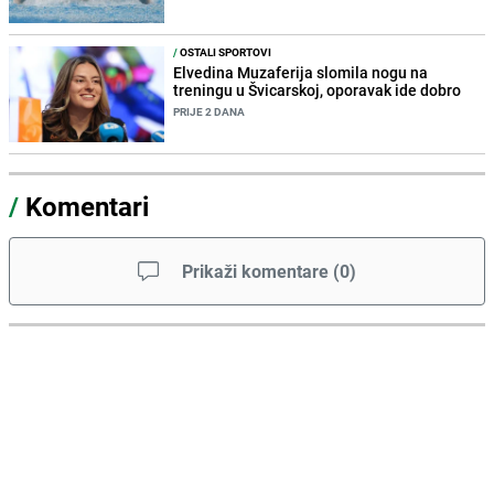
/
OSTALI SPORTOVI
Elvedina Muzaferija slomila nogu na
treningu u Švicarskoj, oporavak ide dobro
PRIJE 2 DANA
/
Komentari
Prikaži komentare
(
0
)