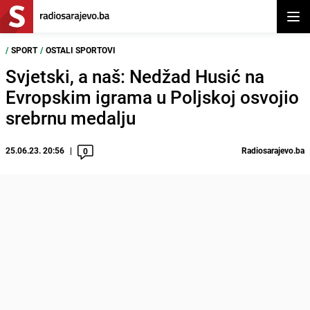
Otvor
/
SPORT
/
OSTALI SPORTOVI
Svjetski, a naš: Nedžad Husić na
Evropskim igrama u Poljskoj osvojio
srebrnu medalju
25.06.23. 20:56
Radiosarajevo.ba
0