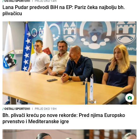
/
OSTALI SPORTOVI
I
PRIJE OKO 14H
Lana Pudar predvodi BiH na EP: Pariz čeka najbolju bh.
plivačicu
/
OSTALI SPORTOVI
I
PRIJE OKO 19H
Bh. plivači kreću po nove rekorde: Pred njima Europsko
prvenstvo i Mediteranske igre