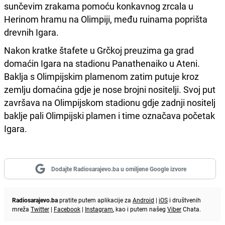
sunčevim zrakama pomoću konkavnog zrcala u
Herinom hramu na Olimpiji, među ruinama poprišta
drevnih Igara.
Nakon kratke štafete u Grčkoj preuzima ga grad
domaćin Igara na stadionu Panathenaiko u Ateni.
Baklja s Olimpijskim plamenom zatim putuje kroz
zemlju domaćina gdje je nose brojni nositelji. Svoj put
završava na Olimpijskom stadionu gdje zadnji nositelj
baklje pali Olimpijski plamen i time označava početak
Igara.
Dodajte Radiosarajevo.ba u omiljene Google izvore
Radiosarajevo.ba
pratite putem aplikacije za
Android
|
iOS
i društvenih
mreža
Twitter
|
Facebook
|
Instagram
, kao i putem našeg
Viber
Chata.