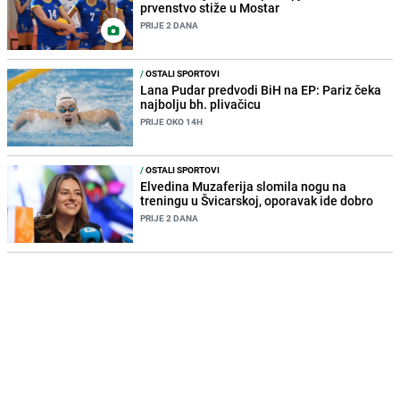
prvenstvo stiže u Mostar
PRIJE 2 DANA
/
OSTALI SPORTOVI
Lana Pudar predvodi BiH na EP: Pariz čeka
najbolju bh. plivačicu
PRIJE OKO 14H
/
OSTALI SPORTOVI
Elvedina Muzaferija slomila nogu na
treningu u Švicarskoj, oporavak ide dobro
PRIJE 2 DANA