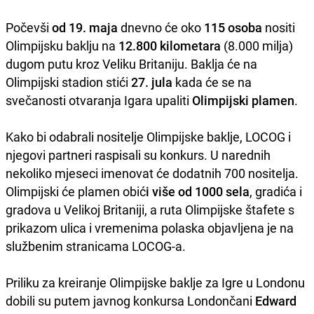
Počevši
od 19. maja
dnevno će oko
115 osoba
nositi
Olimpijsku baklju na
12.800 kilometara
(8.000 milja)
dugom putu kroz Veliku Britaniju. Baklja će na
Olimpijski stadion stići
27. jula
kada će se na
svečanosti otvaranja Igara upaliti
Olimpijski plamen
.
Kako bi odabrali nositelje Olimpijske baklje, LOCOG i
njegovi partneri raspisali su konkurs. U narednih
nekoliko mjeseci imenovat će dodatnih 700 nositelja.
Olimpijski će plamen obić
i više od 1000 sela
, gradića i
gradova u Velikoj Britaniji, a ruta Olimpijske štafete s
prikazom ulica i vremenima polaska objavljena je na
službenim stranicama LOCOG-a.
Priliku za kreiranje Olimpijske baklje za Igre u Londonu
dobili su putem javnog konkursa Londončani
Edward