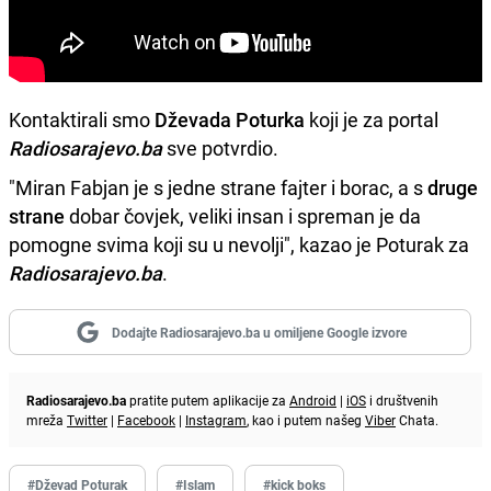
Kontaktirali smo
Dževada Poturka
koji je za portal
Radiosarajevo.ba
sve potvrdio.
"Miran Fabjan je s jedne strane fajter i borac, a s
druge
strane
dobar čovjek, veliki insan i spreman je da
pomogne svima koji su u nevolji", kazao je Poturak za
Radiosarajevo.ba
.
Dodajte Radiosarajevo.ba u omiljene Google izvore
Radiosarajevo.ba
pratite putem aplikacije za
Android
|
iOS
i društvenih
mreža
Twitter
|
Facebook
|
Instagram
, kao i putem našeg
Viber
Chata.
#Dževad Poturak
#Islam
#kick boks