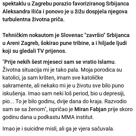
spektaklu u Zagrebu porazio favoriziranog Srbijanca
Aleksandra Ilića i ponovo je u žižu dospjela njegova
turbulentna životna priča.
Tehničkim nokautom je Slovenac "završio" Srbijanca
u Areni Zagreb, šokirao pune tribine, a i hiljade ljudi
koji su gledali TV prijenos.
"
Prije nekih šest mjeseci sam se vratio Islamu
.
Životna situacija mi je tako pala. Moja porodica su
katolici, ja sam kršten, imam sve katoličke
sakramente, ali nekako mi je u životu sve bilo puno
iskušenja. Imao sam neki loš period, bio u depresiji,
pio... To je bilo godinu, dvije dana do kraja. Razvodio
sam se sa ženom", ispričao je
Miran Fabjan
prije skoro
godinu dana u podkastu MMA institut.
Imao je i suicidne misli, ali ga je vjera sačuvala.