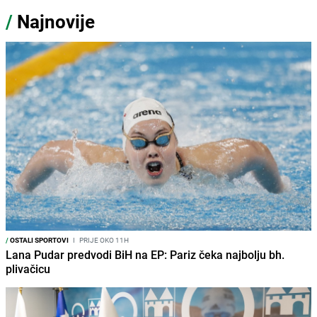
/
Najnovije
/
OSTALI SPORTOVI
I
PRIJE OKO 11H
Lana Pudar predvodi BiH na EP: Pariz čeka najbolju bh.
plivačicu