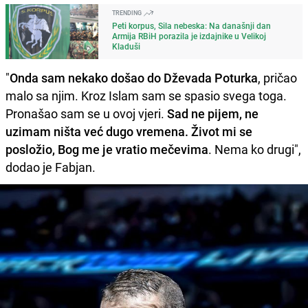
TRENDING
Peti korpus, Sila nebeska: Na današnji dan
Armija RBiH porazila je izdajnike u Velikoj
Kladuši
"
Onda sam nekako došao do Dževada Poturka
, pričao
malo sa njim. Kroz Islam sam se spasio svega toga.
Pronašao sam se u ovoj vjeri.
Sad ne pijem, ne
uzimam ništa već dugo vremena. Život mi se
posložio, Bog me je vratio mečevima
. Nema ko drugi",
dodao je Fabjan.