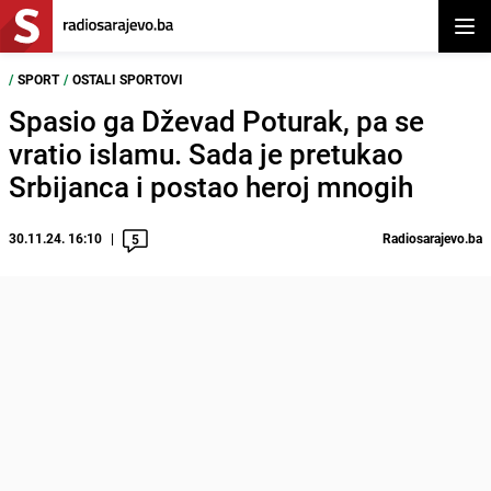
Otvor
/
SPORT
/
OSTALI SPORTOVI
Spasio ga Dževad Poturak, pa se
vratio islamu. Sada je pretukao
Srbijanca i postao heroj mnogih
30.11.24. 16:10
Radiosarajevo.ba
5