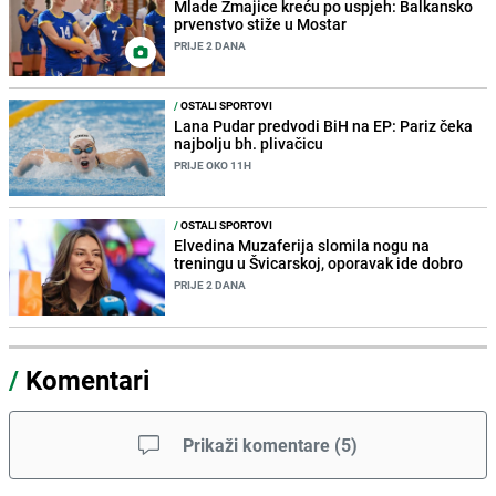
Mlade Zmajice kreću po uspjeh: Balkansko
prvenstvo stiže u Mostar
PRIJE 2 DANA
/
OSTALI SPORTOVI
Lana Pudar predvodi BiH na EP: Pariz čeka
najbolju bh. plivačicu
PRIJE OKO 11H
/
OSTALI SPORTOVI
Elvedina Muzaferija slomila nogu na
treningu u Švicarskoj, oporavak ide dobro
PRIJE 2 DANA
/
Komentari
Prikaži komentare
(
5
)