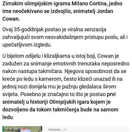
Zimskim olimpijskim igrama Milano Cortina, jedno
ime neočekivano se izdvojilo, snimatelj Jordan
Cowan.
Ovaj 35-godišnjak postao je viralna senzacija
zahvaljujući svom nesvakidašnjem pristupu poslu, ali i
upečatljivom izgledu.
U bijelom odijelu i klizaljkama u istoj boji, Cowan je
zadužen za snimanje emotivnih trenutaka neposredno
nakon nastupa takmičara. Njegova sposobnost da se
kreće po ledu s kamerom, često klizeći unazad ili na
jednoj nozi donijela mu je pažnju gledalaca širom
svijeta. Posebno je značajno to što je postao
prvi
snimatelj u historiji Olimpijskih igara kojem je
dozvoljeno da tokom takmičenja bude na samom
ledu
.
TRENDING