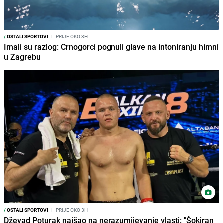
/
OSTALI SPORTOVI
I
PRIJE OKO 3H
Imali su razlog: Crnogorci pognuli glave na intoniranju himni
u Zagrebu
/
OSTALI SPORTOVI
I
PRIJE OKO 3H
Dževad Poturak naišao na nerazumijevanje vlasti: "Šokiran