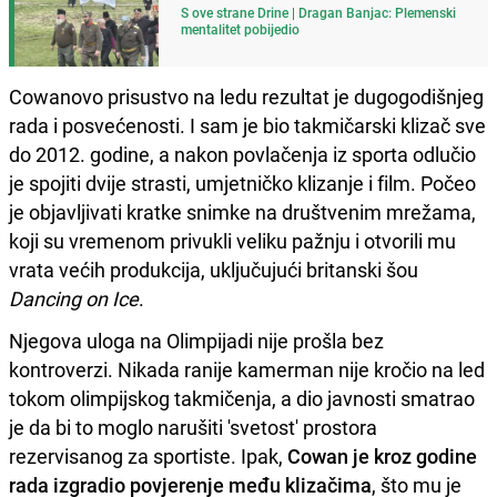
S ove strane Drine | Dragan Banjac: Plemenski
mentalitet pobijedio
Cowanovo prisustvo na ledu rezultat je dugogodišnjeg
rada i posvećenosti. I sam je bio takmičarski klizač sve
do 2012. godine, a nakon povlačenja iz sporta odlučio
je spojiti dvije strasti, umjetničko klizanje i film. Počeo
je objavljivati kratke snimke na društvenim mrežama,
koji su vremenom privukli veliku pažnju i otvorili mu
vrata većih produkcija, uključujući britanski šou
Dancing on Ice
.
Njegova uloga na Olimpijadi nije prošla bez
kontroverzi. Nikada ranije kamerman nije kročio na led
tokom olimpijskog takmičenja, a dio javnosti smatrao
je da bi to moglo narušiti 'svetost' prostora
rezervisanog za sportiste. Ipak,
Cowan je kroz godine
rada izgradio povjerenje među klizačima
, što mu je