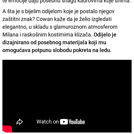
te emocije daju posebnu snagu kadrovima koje snima.
A šta je s bijelim odijelom koje je postalo njegov
zaštitni znak? Cowan kaže da je želio izgledati
elegantno, u skladu s glamuroznom atmosferom
Milana i raskošnim kostimima klizača.
Odijelo je
dizajnirano od posebnog materijala koji mu
omogućava potpunu slobodu pokreta na ledu.