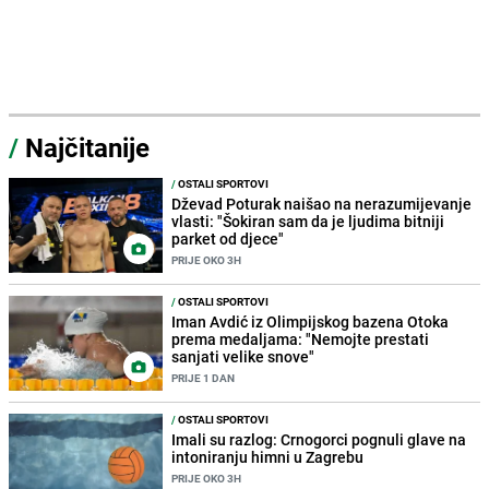
/
Najčitanije
/
OSTALI SPORTOVI
Dževad Poturak naišao na nerazumijevanje
vlasti: "Šokiran sam da je ljudima bitniji
parket od djece"
PRIJE OKO 3H
/
OSTALI SPORTOVI
Iman Avdić iz Olimpijskog bazena Otoka
prema medaljama: "Nemojte prestati
sanjati velike snove"
PRIJE 1 DAN
/
OSTALI SPORTOVI
Imali su razlog: Crnogorci pognuli glave na
intoniranju himni u Zagrebu
PRIJE OKO 3H