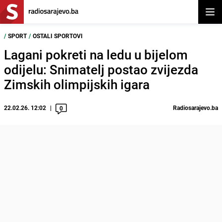
Otvor
/
SPORT
/
OSTALI SPORTOVI
Lagani pokreti na ledu u bijelom
odijelu: Snimatelj postao zvijezda
Zimskih olimpijskih igara
22.02.26. 12:02
Radiosarajevo.ba
0