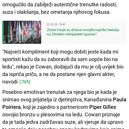
omogućilo da zabilježi autentične trenutke radosti,
suza i olakšanja, bez ometanja njihovog fokusa.
22.02.26. 10:40
Znate li koje su države osvojile najviše medalja
na Zimskim olimpijskim igrama?
"Najveći kompliment koji mogu dobiti jeste kada mi
sportisti kažu da su zaboravili da sam uopće bio na
ledu", rekao je Cowan, dodajući da mu je cilj uvijek bio
da ispriča priču, a ne da postane njen glavni akter,
navodi
CNN
.
Posebno emotivan trenutak za njega bio je kada je
snimao svog prijatelja iz djetinjstva, Kanađanina
Paula
Poiriera
, koji je zajedno s partnericom
Piper Gilles
osvojio bronzu u plesovima na ledu. Cowan priznaje
da je tada jedva zadržavao suze, ali vjeruje da upravo