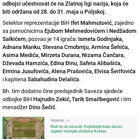
odbojci učestvovat će na Zlatnoj ligi nacija, koja će
biti održana od 28. do 31. maja u Poljskoj.
Selektor reprezentacije BiH
Ifet Mahmutović
, zajedno
sa pomoćnicima
Ejubom Mehmedovićem i Nedžadom
Salkićem
, pozvao je 14 igrača:
Ismeta Godinjaka,
Adnana Manku, Stevana Crnobrnju, Armina Šehića,
Asima Medića, Mirzeta Durana, Nizama Čančara,
Dževada Hamzića, Edina Đinu, Safeta Alibašića,
Ermina Jusufovića, Alena Prašovića, Elvisa Šerifovića
i kapitena
Sabahudina Delalića
.
Bh. tim dodatno čine predsjednik Saveza sjedeće
odbojke BiH
Hajrudin Zekić, Tarik Smailbegović
i tim
menadžer
Dino Šečić
.
TRENDING
Radi se na sanaciji: Pogledajte kako danas
izgleda travnjak stadiona Koševo