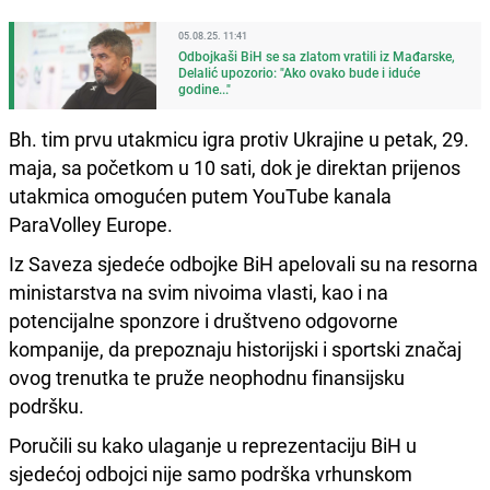
05.08.25. 11:41
Odbojkaši BiH se sa zlatom vratili iz Mađarske,
Delalić upozorio: "Ako ovako bude i iduće
godine..."
Bh. tim prvu utakmicu igra protiv Ukrajine u petak, 29.
maja, sa početkom u 10 sati, dok je direktan prijenos
utakmica omogućen putem YouTube kanala
ParaVolley Europe.
Iz Saveza sjedeće odbojke BiH apelovali su na resorna
ministarstva na svim nivoima vlasti, kao i na
potencijalne sponzore i društveno odgovorne
kompanije, da prepoznaju historijski i sportski značaj
ovog trenutka te pruže neophodnu finansijsku
podršku.
Poručili su kako ulaganje u reprezentaciju BiH u
sjedećoj odbojci nije samo podrška vrhunskom