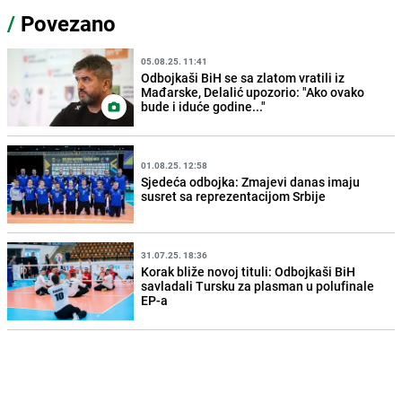
/
Povezano
05.08.25. 11:41
Odbojkaši BiH se sa zlatom vratili iz
Mađarske, Delalić upozorio: "Ako ovako
bude i iduće godine..."
01.08.25. 12:58
Sjedeća odbojka: Zmajevi danas imaju
susret sa reprezentacijom Srbije
31.07.25. 18:36
Korak bliže novoj tituli: Odbojkaši BiH
savladali Tursku za plasman u polufinale
EP-a