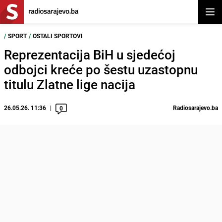
Otvor
/
SPORT
/
OSTALI SPORTOVI
Reprezentacija BiH u sjedećoj
odbojci kreće po šestu uzastopnu
titulu Zlatne lige nacija
26.05.26. 11:36
Radiosarajevo.ba
0