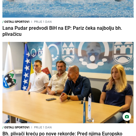
/
OSTALI SPORTOVI
I
PRIJE 1 DAN
Lana Pudar predvodi BiH na EP: Pariz čeka najbolju bh.
plivačicu
/
OSTALI SPORTOVI
I
PRIJE 1 DAN
Bh. plivači kreću po nove rekorde: Pred njima Europsko