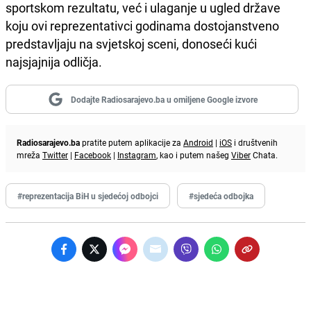
sportskom rezultatu, već i ulaganje u ugled države
koju ovi reprezentativci godinama dostojanstveno
predstavljaju na svjetskoj sceni, donoseći kući
najsjajnija odličja.
Dodajte Radiosarajevo.ba u omiljene Google izvore
Radiosarajevo.ba
pratite putem aplikacije za
Android
|
iOS
i društvenih
mreža
Twitter
|
Facebook
|
Instagram
, kao i putem našeg
Viber
Chata.
#reprezentacija BiH u sjedećoj odbojci
#sjedeća odbojka