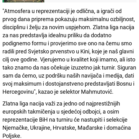
"Atmosfera u reprezentaciji je odlična, a igrači od
prvog dana priprema pokazuju maksimalnu ozbiljnost,
disciplinu i želju za novim uspjehom. Zlatna liga nacija
za nas predstavlja idealnu priliku da dodatno
podignemo formu i provjerimo sve ono na čemu smo
radili pred Svjetsko prvenstvo u Kini, koje je naš glavni
cilj ove godine. Vjerujemo u kvalitet koji imamo, ali isto
tako znamo da nas očekuje izuzetno jak turnir. Siguran
sam da ćemo, uz podršku naših navijača i medija, dati
svoj maksimum i dostojanstveno predstavljati Bosnu i
Hercegovinu", kazao je selektor Mahmutović.
Zlatna liga nacija važi za jedno od najprestižnijih
europskih takmičenja u sjedećoj odbojci, a osim
reprezentacije BiH na turniru će nastupiti i selekcije
Njemačke, Ukrajine, Hrvatske, Mađarske i domaćina
Poljske.