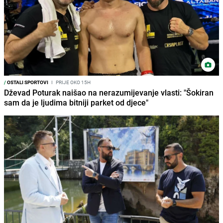
/
OSTALI SPORTOVI
I
PRIJE OKO 15H
Dževad Poturak naišao na nerazumijevanje vlasti: "Šokiran
sam da je ljudima bitniji parket od djece"