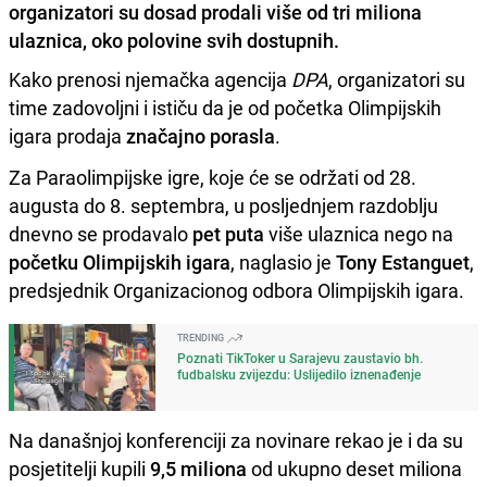
organizatori su dosad prodali više od tri miliona
ulaznica, oko polovine svih dostupnih.
Kako prenosi njemačka agencija
DPA
, organizatori su
time zadovoljni i ističu da je od početka Olimpijskih
igara prodaja
značajno porasla
.
Za Paraolimpijske igre, koje će se održati od 28.
augusta do 8. septembra, u posljednjem razdoblju
dnevno se prodavalo
pet puta
više ulaznica nego na
početku Olimpijskih igara
, naglasio je
Tony Estanguet
,
predsjednik Organizacionog odbora Olimpijskih igara.
TRENDING
Poznati TikToker u Sarajevu zaustavio bh.
fudbalsku zvijezdu: Uslijedilo iznenađenje
Na današnjoj konferenciji za novinare rekao je i da su
posjetitelji kupili
9,5 miliona
od ukupno deset miliona