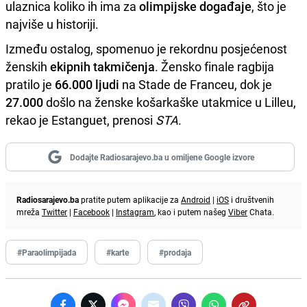
ulaznica koliko ih ima za
olimpijske događaje
, što je
najviše u historiji.
Između ostalog, spomenuo je rekordnu posjećenost
ženskih
ekipnih takmičenja
. Žensko finale ragbija
pratilo je
66.000 ljudi
na Stade de Franceu, dok je
27.000
došlo na ženske košarkaške utakmice u Lilleu,
rekao je Estanguet, prenosi
STA
.
Dodajte Radiosarajevo.ba u omiljene Google izvore
Radiosarajevo.ba
pratite putem aplikacije za
Android
|
iOS
i društvenih
mreža
Twitter
|
Facebook
|
Instagram
, kao i putem našeg
Viber
Chata.
#Paraolimpijada
#karte
#prodaja