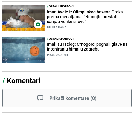
/
OSTALI SPORTOVI
Iman Avdić iz Olimpijskog bazena Otoka
prema medaljama: "Nemojte prestati
sanjati velike snove"
PRIJE 2 DANA
/
OSTALI SPORTOVI
Imali su razlog: Crnogorci pognuli glave na
intoniranju himni u Zagrebu
PRIJE OKO 14H
/
Komentari
Prikaži komentare
(
0
)