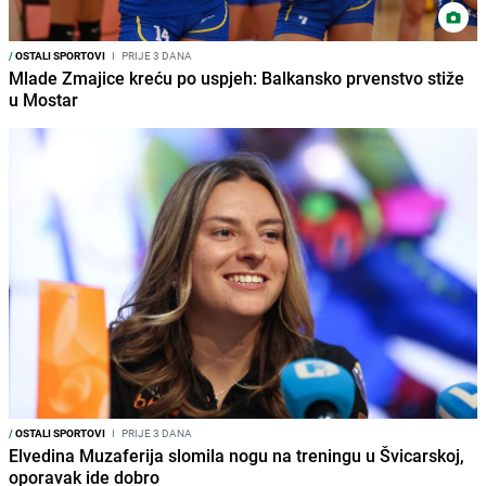
/
OSTALI SPORTOVI
I
PRIJE 3 DANA
Mlade Zmajice kreću po uspjeh: Balkansko prvenstvo stiže
u Mostar
/
OSTALI SPORTOVI
I
PRIJE 3 DANA
Elvedina Muzaferija slomila nogu na treningu u Švicarskoj,
oporavak ide dobro