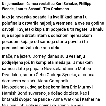
U njemačkom čamcu veslali su Karl Schulze, Phillipp
Wende, Lauritz Schoof i Tim Grohmann
Iako je hrvatska posada i u kvalifikacijama i u
polufinalu ostvarila najbolja vremena, a ove su godine
osvojili i Svjetski kup
s tri pobjede u tri regate, u finalu
nije uspjela držati ritam s odličnom njemačkom
posadom koja je od samoga starta povela i tu
prednost održala do kraja utrke.
Inače, na jezeru Dorney, danas su
u veslanju
podijeljena još tri kompleta medalja
. U
muškom
samcu
zlato je pripalo Novozelanđaninu Maheu
Drysdaleu, srebro Čehu Ondreju Syneku, a bronca
domaćem veslaču Alanu Campbellu.
Novozelandski
dvojac bez kormilara
Eric Murray i
Hamish Bond suvereno je došao do zlata, kao i
britanski
dvojac na pariće
- Anna Watkins i Katherine
Grainger, objavila je novinska agencija
Fena
.