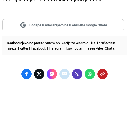
Dodajte Radiosarajevo.ba u omiljene Google izvore
Radiosarajevo.ba
pratite putem aplikacije za
Android
|
iOS
i društvenih
mreža
Twitter
|
Facebook
|
Instagram
, kao i putem našeg
Viber
Chata.