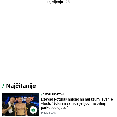
28
Dijeljenja
/
Najčitanije
/
OSTALI SPORTOVI
Dževad Poturak naišao na nerazumijevanje
vlasti: "Šokiran sam da je ljudima bitniji
parket od djece"
PRIJE 1 DAN