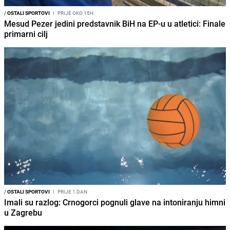
/
OSTALI SPORTOVI
I
PRIJE OKO 15H
Mesud Pezer jedini predstavnik BiH na EP-u u atletici: Finale
primarni cilj
/
OSTALI SPORTOVI
I
PRIJE 1 DAN
Imali su razlog: Crnogorci pognuli glave na intoniranju himni
u Zagrebu