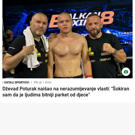
/
OSTALI SPORTOVI
I
PRIJE 1 DAN
Dževad Poturak naišao na nerazumijevanje vlasti: "Šokiran
sam da je ljudima bitniji parket od djece"