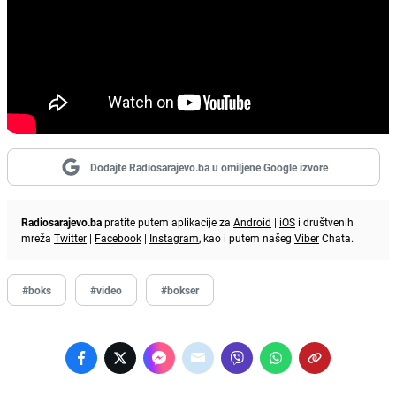
Dodajte Radiosarajevo.ba u omiljene Google izvore
Radiosarajevo.ba
pratite putem aplikacije za
Android
|
iOS
i društvenih
mreža
Twitter
|
Facebook
|
Instagram
, kao i putem našeg
Viber
Chata.
#boks
#video
#bokser