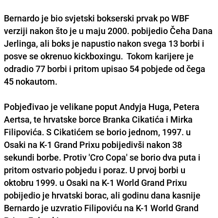
Bernardo je bio svjetski bokserski prvak po WBF
verziji nakon što je u maju 2000. pobijedio Čeha
Dana
Jerlinga
, ali boks je napustio nakon svega 13 borbi i
posve se okrenuo kickboxingu. Tokom karijere je
odradio 77 borbi i pritom upisao 54 pobjede od čega
45 nokautom.
Pobjeđivao je velikane poput
Andyja Huga
,
Petera
Aertsa
, te hrvatske borce
Branka Cikatića
i
Mirka
Filipovića
. S Cikatićem se borio jednom, 1997. u
Osaki na K-1 Grand Prixu pobijedivši nakon 38
sekundi borbe. Protiv 'Cro Copa' se borio dva puta i
pritom ostvario pobjedu i poraz. U prvoj borbi u
oktobru 1999. u Osaki na K-1 World Grand Prixu
pobijedio je hrvatski borac, ali godinu dana kasnije
Bernardo je uzvratio Filipoviću na K-1 World Grand