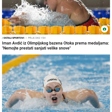
/
OSTALI SPORTOVI
I
PRIJE OKO 15H
Iman Avdić iz Olimpijskog bazena Otoka prema medaljama:
"Nemojte prestati sanjati velike snove"