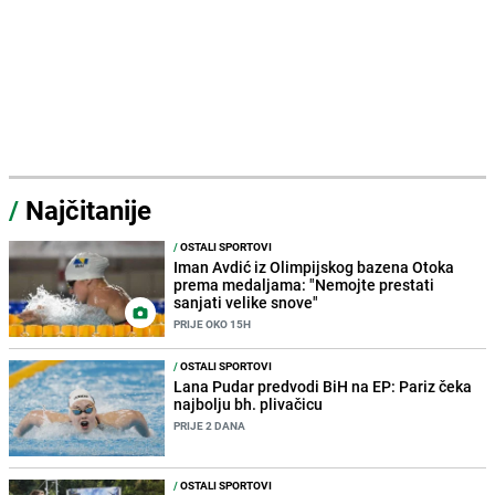
/
Najčitanije
/
OSTALI SPORTOVI
Iman Avdić iz Olimpijskog bazena Otoka
prema medaljama: "Nemojte prestati
sanjati velike snove"
PRIJE OKO 15H
/
OSTALI SPORTOVI
Lana Pudar predvodi BiH na EP: Pariz čeka
najbolju bh. plivačicu
PRIJE 2 DANA
/
OSTALI SPORTOVI