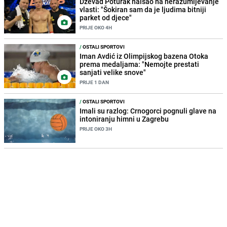
Dževad Poturak naišao na nerazumijevanje
vlasti: "Šokiran sam da je ljudima bitniji
parket od djece"
PRIJE OKO 4H
/
OSTALI SPORTOVI
Iman Avdić iz Olimpijskog bazena Otoka
prema medaljama: "Nemojte prestati
sanjati velike snove"
PRIJE 1 DAN
/
OSTALI SPORTOVI
Imali su razlog: Crnogorci pognuli glave na
intoniranju himni u Zagrebu
PRIJE OKO 3H