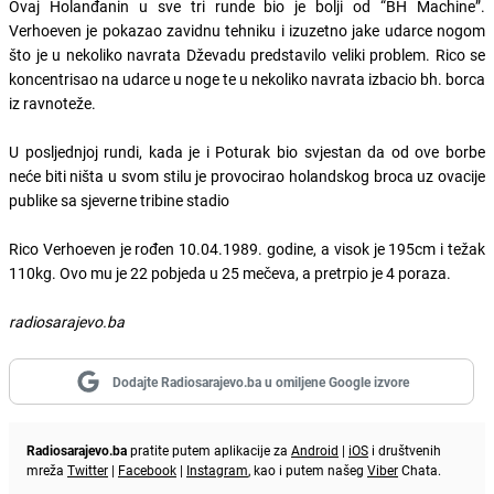
Ovaj Holanđanin u sve tri runde bio je bolji od “BH Machine”.
Verhoeven je pokazao zavidnu tehniku i izuzetno jake udarce nogom
što je u nekoliko navrata Dževadu predstavilo veliki problem. Rico se
koncentrisao na udarce u noge te u nekoliko navrata izbacio bh. borca
iz ravnoteže.
U posljednjoj rundi, kada je i Poturak bio svjestan da od ove borbe
neće biti ništa u svom stilu je provocirao holandskog broca uz ovacije
publike sa sjeverne tribine stadio
Rico Verhoeven je rođen 10.04.1989. godine, a visok je 195cm i težak
110kg. Ovo mu je 22 pobjeda u 25 mečeva, a pretrpio je 4 poraza.
radiosarajevo.ba
Dodajte Radiosarajevo.ba u omiljene Google izvore
Radiosarajevo.ba
pratite putem aplikacije za
Android
|
iOS
i društvenih
mreža
Twitter
|
Facebook
|
Instagram
, kao i putem našeg
Viber
Chata.