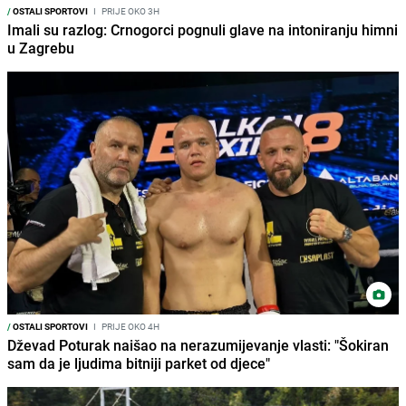
/
OSTALI SPORTOVI
I
PRIJE OKO 3H
Imali su razlog: Crnogorci pognuli glave na intoniranju himni
u Zagrebu
/
OSTALI SPORTOVI
I
PRIJE OKO 4H
Dževad Poturak naišao na nerazumijevanje vlasti: "Šokiran
sam da je ljudima bitniji parket od djece"