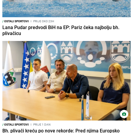
/
OSTALI SPORTOVI
I
PRIJE OKO 23H
Lana Pudar predvodi BiH na EP: Pariz čeka najbolju bh.
plivačicu
/
OSTALI SPORTOVI
I
PRIJE 1 DAN
Bh. plivači kreću po nove rekorde: Pred njima Europsko