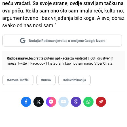
neću vraćati. Sa svoje strane, ovdje stavljam tačku na
ovu priču. Rekla sam ono što sam imala reći
, kulturno,
argumentovano i bez vrijeđanja bilo koga. A svoj obraz
svako od nas nosi sam."
Dodajte Radiosarajevo.ba u omiljene Google izvore
Radiosarajevo.ba
pratite putem aplikacije za
Android
|
iOS
i društvenih
mreža
Twitter
|
Facebook
|
Instagram
, kao i putem našeg
Viber
Chata.
#Amela Trožić
#utrka
#diskriminacija