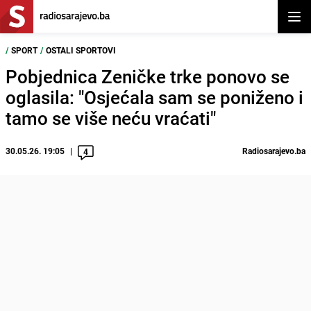
Otvor
/
SPORT
/
OSTALI SPORTOVI
Pobjednica Zeničke trke ponovo se
oglasila: "Osjećala sam se poniženo i
tamo se više neću vraćati"
30.05.26. 19:05
Radiosarajevo.ba
4