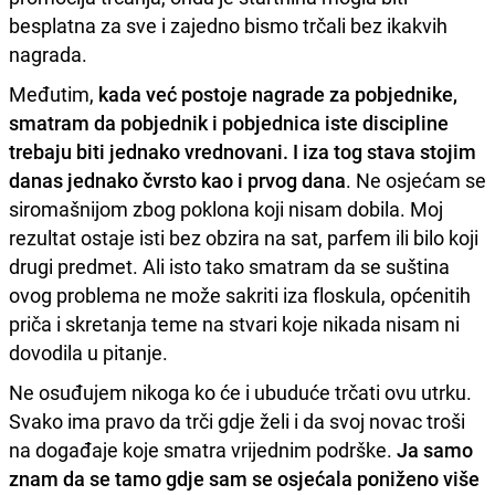
besplatna za sve i zajedno bismo trčali bez ikakvih
nagrada.
Međutim,
kada već postoje nagrade za pobjednike,
smatram da pobjednik i pobjednica iste discipline
trebaju biti jednako vrednovani. I iza tog stava stojim
danas jednako čvrsto kao i prvog dana
. Ne osjećam se
siromašnijom zbog poklona koji nisam dobila. Moj
rezultat ostaje isti bez obzira na sat, parfem ili bilo koji
drugi predmet. Ali isto tako smatram da se suština
ovog problema ne može sakriti iza floskula, općenitih
priča i skretanja teme na stvari koje nikada nisam ni
dovodila u pitanje.
Ne osuđujem nikoga ko će i ubuduće trčati ovu utrku.
Svako ima pravo da trči gdje želi i da svoj novac troši
na događaje koje smatra vrijednim podrške.
Ja samo
znam da se tamo gdje sam se osjećala poniženo više