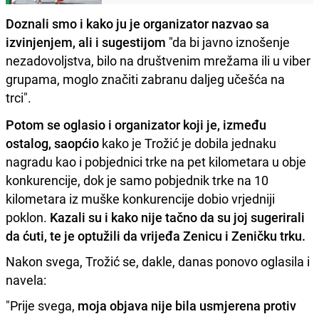
Doznali smo i kako ju je organizator nazvao sa
izvinjenjem, ali i sugestijom
"da bi javno iznošenje
nezadovoljstva, bilo na društvenim mrežama ili u viber
grupama, moglo značiti zabranu daljeg učešća na
trci".
Potom se oglasio i organizator koji je, između
ostalog, saopćio
kako je Trožić je dobila jednaku
nagradu kao i pobjednici trke na pet kilometara u obje
konkurencije, dok je samo pobjednik trke na 10
kilometara iz muške konkurencije dobio vrjedniji
poklon.
Kazali su i kako nije tačno da su joj sugerirali
da ćuti, te je optužili da vrijeđa Zenicu i Zeničku trku.
Nakon svega, Trožić se, dakle, danas ponovo oglasila i
navela:
"Prije svega,
moja objava nije bila usmjerena protiv