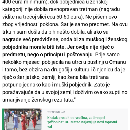
400 eura minimum), dok pobjednica u ženskoj
kategoriji nije dobila ravnopravan tretman (nagradu
vidite na trećoj slici cca 50-60 eura). Ne pišem ovo
zbog vrijednosti poklona. Sat je samo predmet. Na ovu
trku nisam došla da bih nešto dobila, ali
ako su
nagrade već predviđene, onda bi za muškog i ženskog
pobjednika morale biti iste. Jer ovdje nije riječ o
predmetu, nego o principu i poštovanju
. Prije samo
nekoliko mjeseci pobijedila na utrci u pustinji u Omanu
i tamo, bez obzira na drugačiju kulturu i činjenicu da je
riječ o šerijatskoj zemlji, kao žena bila tretirana
potpuno jednako kao i muški pobjednik. Zato je
poražavajuće da u svojoj zemlji doživim ovako suptilno
umanjivanje ženskog rezultata."
TRENDING
Kratak predah od vrućina, zatim opet
'pržionica': BH Meteo najavljuje novi toplotni
val