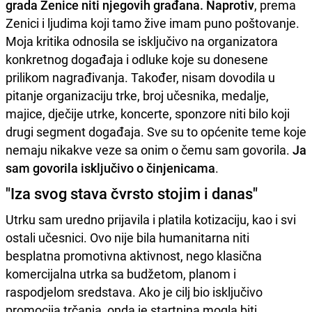
grada Zenice niti njegovih građana. Naprotiv
, prema
Zenici i ljudima koji tamo žive imam puno poštovanje.
Moja kritika odnosila se isključivo na organizatora
konkretnog događaja i odluke koje su donesene
prilikom nagrađivanja. Također, nisam dovodila u
pitanje organizaciju trke, broj učesnika, medalje,
majice, dječije utrke, koncerte, sponzore niti bilo koji
drugi segment događaja. Sve su to općenite teme koje
nemaju nikakve veze sa onim o čemu sam govorila.
Ja
sam govorila isključivo o činjenicama
.
"Iza svog stava čvrsto stojim i danas"
Utrku sam uredno prijavila i platila kotizaciju, kao i svi
ostali učesnici. Ovo nije bila humanitarna niti
besplatna promotivna aktivnost, nego klasična
komercijalna utrka sa budžetom, planom i
raspodjelom sredstava. Ako je cilj bio isključivo
promocija trčanja, onda je startnina mogla biti