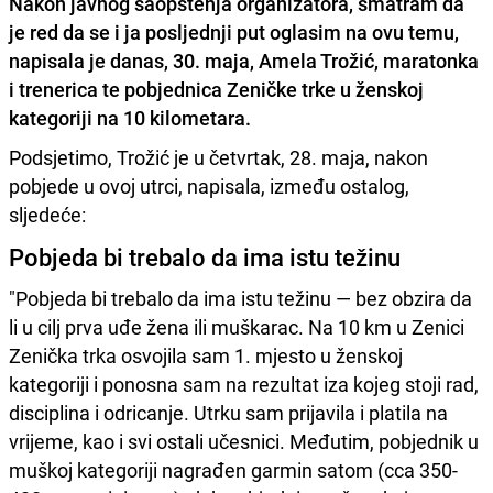
Nakon javnog saopštenja organizatora, smatram da
je red da se i ja posljednji put oglasim na ovu temu,
napisala je danas, 30. maja, Amela Trožić, maratonka
i trenerica te pobjednica Zeničke trke u ženskoj
kategoriji na 10 kilometara.
Podsjetimo, Trožić je u četvrtak, 28. maja, nakon
pobjede u ovoj utrci, napisala, između ostalog,
sljedeće:
Pobjeda bi trebalo da ima istu težinu
"Pobjeda bi trebalo da ima istu težinu — bez obzira da
li u cilj prva uđe žena ili muškarac. Na 10 km u Zenici
Zenička trka osvojila sam 1. mjesto u ženskoj
kategoriji i ponosna sam na rezultat iza kojeg stoji rad,
disciplina i odricanje. Utrku sam prijavila i platila na
vrijeme, kao i svi ostali učesnici. Međutim, pobjednik u
muškoj kategoriji nagrađen garmin satom (cca 350-