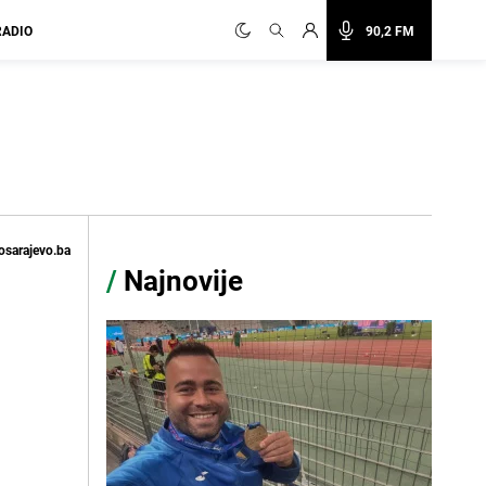
RADIO
90,2 FM
osarajevo.ba
/
Najnovije