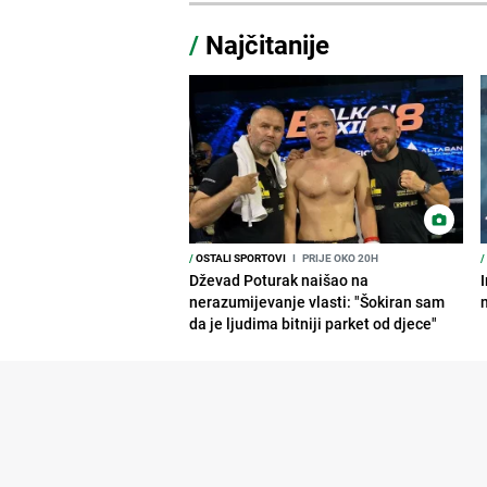
/
Najčitanije
/
OSTALI SPORTOVI
I
PRIJE OKO 20H
/
Dževad Poturak naišao na
nerazumijevanje vlasti: "Šokiran sam
da je ljudima bitniji parket od djece"