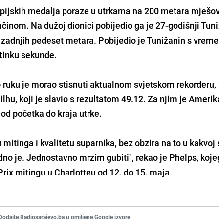
limpijskih medalja poraze u utrkama na 200 metara mješo
inom. Na dužoj dionici pobijedio ga je 27-godišnji Tun
 zadnjih pedeset metara. Pobijedio je Tunižanin s vre
otinku sekunde.
o ruku je morao stisnuti aktualnom svjetskom rekorderu,
lhu, koji je slavio s rezultatom 49.12. Za njim je Ameri
o od početka do kraja utrke.
u mitinga i kvalitetu suparnika, bez obzira na to u kakvoj
edno je. Jednostavno mrzim gubiti", rekao je Phelps, koje
rix mitingu u Charlotteu od 12. do 15. maja.
Dodajte Radiosarajevo.ba u omiljene Google izvore