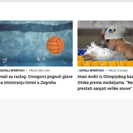
OSTALI SPORTOVI
I
PRIJE OKO 20H
/
OSTALI SPORTOVI
I
PRIJE 2 DANA
Imali su razlog: Crnogorci pognuli glave
Iman Avdić iz Olimpijskog ba
na intoniranju himni u Zagrebu
Otoka prema medaljama: "N
prestati sanjati velike snove"