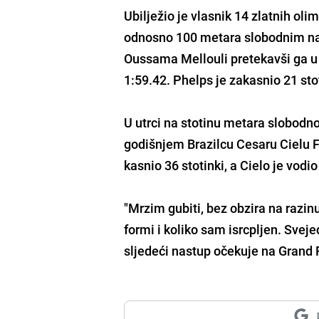
Ubilježio je vlasnik 14 zlatnih o
odnosno 100 metara slobodnim nač
Oussama Mellouli pretekavši ga u
1:59.42. Phelps je zakasnio 21 st
U utrci na stotinu metara slobodn
godišnjem Brazilcu Cesaru Cielu Fi
kasnio 36 stotinki, a Cielo je vodi
"Mrzim gubiti, bez obzira na razin
formi i koliko sam isrcpljen. Svej
sljedeći nastup očekuje na Grand P