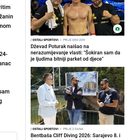
vitim
ižanin
menom
/
OSTALI SPORTOVI
I
PRIJE OKO 20H
Dževad Poturak naišao na
nerazumijevanje vlasti: "Šokiran sam da
 24-
je ljudima bitniji parket od djece"
kanac
 sam
g
/
OSTALI SPORTOVI
I
PRIJE 2 DANA
Bentbaša Cliff Diving 2026: Sarajevo 8. i