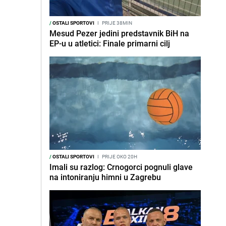
/
OSTALI SPORTOVI
I
PRIJE 38MIN
Mesud Pezer jedini predstavnik BiH na
EP-u u atletici: Finale primarni cilj
/
OSTALI SPORTOVI
I
PRIJE OKO 20H
Imali su razlog: Crnogorci pognuli glave
na intoniranju himni u Zagrebu