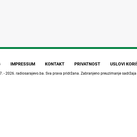
G
IMPRESSUM
KONTAKT
PRIVATNOST
USLOVI KOR
7. - 2026.
radiosarajevo.ba
. Sva prava pridržana. Zabranjeno preuzimanje sadržaja