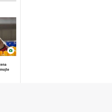
zena
emojte