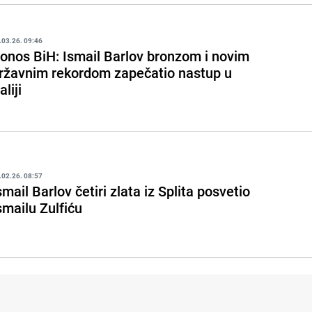
.03.26. 09:46
onos BiH: Ismail Barlov bronzom i novim
ržavnim rekordom zapečatio nastup u
aliji
.02.26. 08:57
smail Barlov četiri zlata iz Splita posvetio
smailu Zulfiću