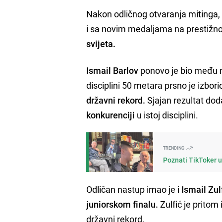
Nakon odličnog otvaranja mitinga,
i sa novim medaljama na prestižn
svijeta.
Ismail Barlov
ponovo je bio među 
disciplini 50 metara prsno je izbori
državni rekord.
Sjajan rezultat dod
konkurenciji
u istoj disciplini.
TRENDING
Poznati TikToker u
Odličan nastup imao je i
Ismail Zul
juniorskom finalu.
Zulfić je pritom 
državni rekord.