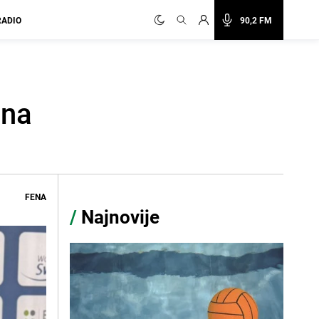
RADIO
90,2 FM
ana
FENA
/
Najnovije