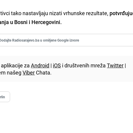
ci tako nastavljaju nizati vrhunske rezultate,
potvrđuju
vanja u Bosni i Hercegovini.
Dodajte Radiosarajevo.ba u omiljene Google izvore
aplikacije za
Android
|
iOS
i društvenih mreža
Twitter
|
utem našeg
Viber
Chata.
rlin