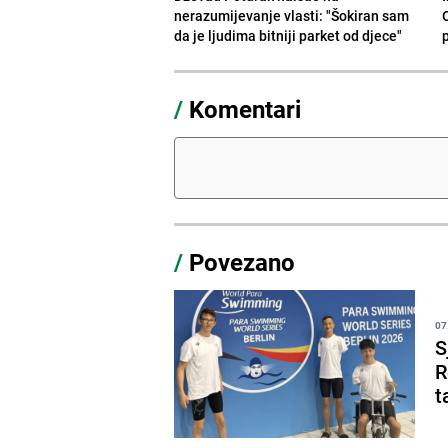
nerazumijevanje vlasti: "Šokiran sam
da je ljudima bitniji parket od djece"
/
Komentari
/
Povezano
07
S
R
t