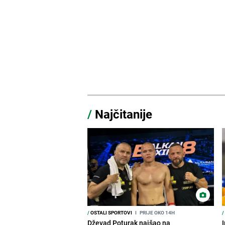
/
Najčitanije
/
OSTALI SPORTOVI
I
PRIJE OKO 14H
/
Dževad Poturak naišao na