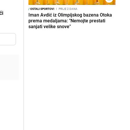
/
OSTALI SPORTOVI
I
PRIJE 2 DANA
ći
Iman Avdić iz Olimpijskog bazena Otoka
prema medaljama: "Nemojte prestati
sanjati velike snove"