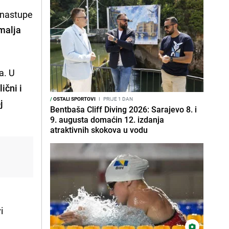
 nastupe
emalja
a. U
ični i
/
OSTALI SPORTOVI
I
PRIJE 1 DAN
j
Bentbaša Cliff Diving 2026: Sarajevo 8. i
9. augusta domaćin 12. izdanja
atraktivnih skokova u vodu
i