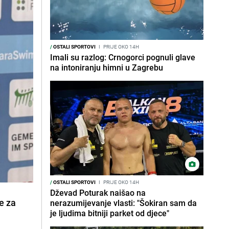
/
OSTALI SPORTOVI
I
PRIJE OKO 14H
Imali su razlog: Crnogorci pognuli glave
na intoniranju himni u Zagrebu
/
OSTALI SPORTOVI
I
PRIJE OKO 14H
Dževad Poturak naišao na
e za
nerazumijevanje vlasti: "Šokiran sam da
je ljudima bitniji parket od djece"