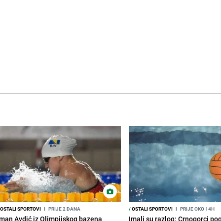
OSTALI SPORTOVI
I
PRIJE 2 DANA
/
OSTALI SPORTOVI
I
PRIJE OKO 14H
Iman Avdić iz Olimpijskog bazena
Imali su razlog: Crnogorci po