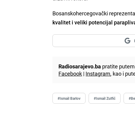
Bosanskohercegovački reprezentativ
kvalitet i veliki potencijal parapli
Radiosarajevo.ba
pratite putem 
Facebook
|
Instagram
, kao i p
#Ismail Barlov
#Ismail Zulfić
#Be