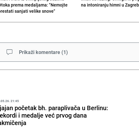
Otoka prema medaljama: "Nemojte
na intoniranju himni u Zagre
prestati sanjati velike snove"
Prikaži komentare
(
1
)
.05.26. 21:45
jajan početak bh. paraplivača u Berlinu:
ekordi i medalje već prvog dana
akmičenja