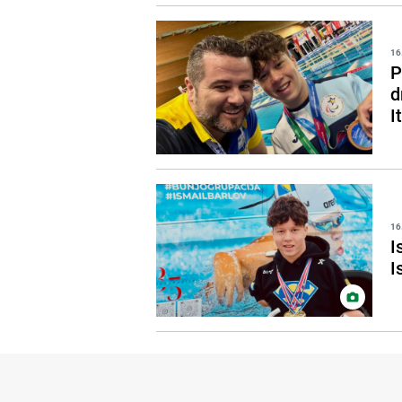
16
P
d
It
16
I
I