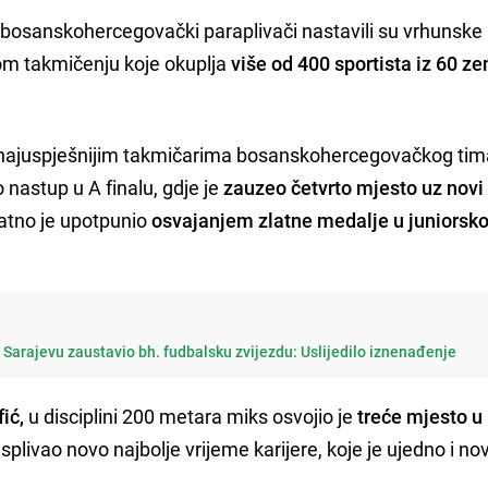
 bosanskohercegovački paraplivači nastavili su vrhunske
om takmičenju koje okuplja
više od 400 sportista iz 60 z
najuspješnijim takmičarima bosanskohercegovačkog tim
o nastup u A finalu, gdje je
zauzeo četvrto mjesto uz novi l
atno je upotpunio
osvajanjem zlatne medalje u juniorsko
 Sarajevu zaustavio bh. fudbalsku zvijezdu: Uslijedilo iznenađenje
fić,
u disciplini 200 metara miks osvojio je
treće mjesto u
isplivao novo najbolje vrijeme karijere, koje je ujedno i nov