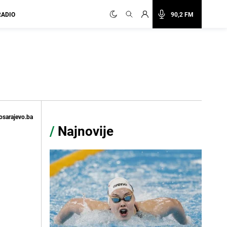
RADIO
90,2 FM
osarajevo.ba
/
Najnovije