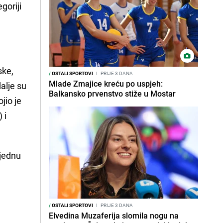
goriji
ske,
/
OSTALI SPORTOVI
I
PRIJE 3 DANA
Mlade Zmajice kreću po uspjeh:
alje su
Balkansko prvenstvo stiže u Mostar
jio je
 i
 jednu
/
OSTALI SPORTOVI
I
PRIJE 3 DANA
Elvedina Muzaferija slomila nogu na