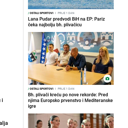
/
OSTALI SPORTOVI
I
PRIJE 1 DAN
Lana Pudar predvodi BiH na EP: Pariz
čeka najbolju bh. plivačicu
/
OSTALI SPORTOVI
I
PRIJE 1 DAN
Bh. plivači kreću po nove rekorde: Pred
u
i
njima Europsko prvenstvo i Mediteranske
igre
alja