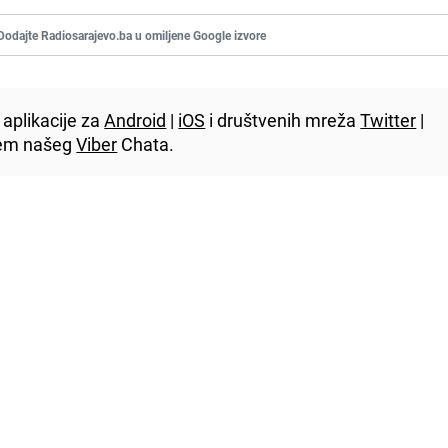
Dodajte Radiosarajevo.ba u omiljene Google izvore
aplikacije za
Android
|
iOS
i društvenih mreža
Twitter
|
utem našeg
Viber
Chata.