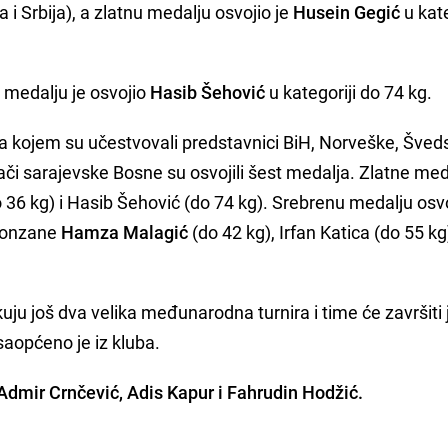
 i Srbija), a zlatnu medalju osvojio je
Husein Gegić
u kate
u medalju je osvojio
Hasib Šehović
u kategoriji do 74 kg.
na kojem su učestvovali predstavnici BiH, Norveške, Šved
ači sarajevske Bosne su osvojili šest medalja. Zlatne med
o 36 kg) i Hasib Šehović (do 74 kg). Srebrenu medalju osvo
bronzane
Hamza Malagić
(do 42 kg), Irfan Katica (do 55 kg)
ju još dva velika međunarodna turnira i time će završiti
saopćeno je iz kluba.
Admir Crnčević, Adis Kapur i Fahrudin Hodžić.