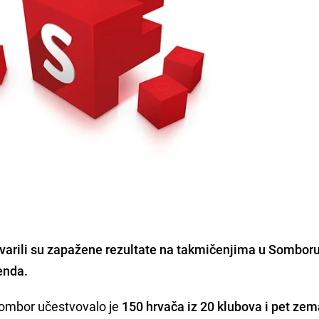
varili su zapažene rezultate na takmičenjima u
Sombor
enda.
ombor učestvovalo je
150 hrvača iz 20 klubova i pet zem