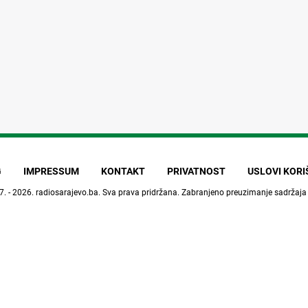
G
IMPRESSUM
KONTAKT
PRIVATNOST
USLOVI KOR
7. - 2026.
radiosarajevo.ba
. Sva prava pridržana. Zabranjeno preuzimanje sadržaja