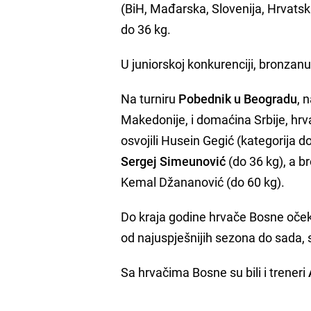
(BiH, Mađarska, Slovenija, Hrvatska
do 36 kg.
U juniorskoj konkurenciji, bronzan
Na turniru
Pobednik u Beogradu
, 
Makedonije, i domaćina Srbije, hrv
osvojili Husein Gegić (kategorija d
Sergej Simeunović
(do 36 kg), a 
Kemal Džananović (do 60 kg).
Do kraja godine hrvače Bosne očeku
od najuspješnijih sezona do sada, 
Sa hrvačima Bosne su bili i treneri