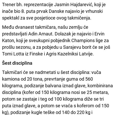
Trener bh. reprezentacije Jasmin Hajdarević, koji je
inače bio 8. puta prvak Danske najavio je vrhunski
spektakl za sve posjetioce ovog takmičenja.
Među dvanaest takmičara, našu zemlju će
predstavljati Adin Arnaut. Dolazak je najavio i Ervin
Katon, koji je sveukupni pobjednik Champions lige za
prošlu sezonu, a za pobjedu u Sarajevu borit će se još
Tomi Lotta iz Finske i Agris Kazelniksi Latvije.
Šest disciplina
Takmičari će se nadmetati u šest disciplina: vuča
kamiona od 20 tona, prevrtanje guma od 560
kilograma, podizanje balvana iznad glave, kombinirana
disciplina (kofer od 150 kilograma nosi se 25 metara,
potom se zastaje i teg od 100 kilograma diže se tri
puta iznad glave, a potom se vraća s koferom od 150
kg), podizanje kugle teške od 140 do 220 kg i