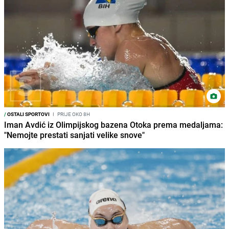
/
OSTALI SPORTOVI
I
PRIJE OKO 8H
Iman Avdić iz Olimpijskog bazena Otoka prema medaljama:
"Nemojte prestati sanjati velike snove"