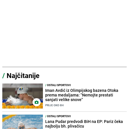
/
Najčitanije
/
OSTALI SPORTOVI
Iman Avdić iz Olimpijskog bazena Otoka
prema medaljama: "Nemojte prestati
sanjati velike snove"
PRIJE OKO 8H
/
OSTALI SPORTOVI
Lana Pudar predvodi BiH na EP: Pariz čeka
najbolju bh. plivačicu