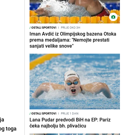
/
OSTALI SPORTOVI
I
PRIJE OKO 3H
Iman Avdić iz Olimpijskog bazena Otoka
prema medaljama: "Nemojte prestati
sanjati velike snove"
/
OSTALI SPORTOVI
I
PRIJE 1 DAN
ja
Lana Pudar predvodi BiH na EP: Pariz
čeka najbolju bh. plivačicu
og toga