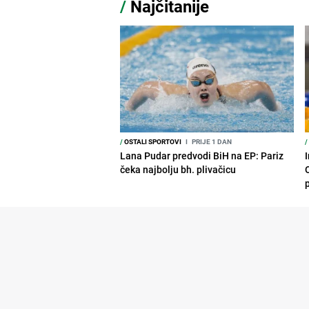
/
Najčitanije
/
OSTALI SPORTOVI
I
PRIJE 1 DAN
/
Lana Pudar predvodi BiH na EP: Pariz
čeka najbolju bh. plivačicu