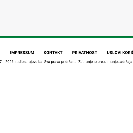
G
IMPRESSUM
KONTAKT
PRIVATNOST
USLOVI KOR
7. - 2026.
radiosarajevo.ba
. Sva prava pridržana. Zabranjeno preuzimanje sadržaja