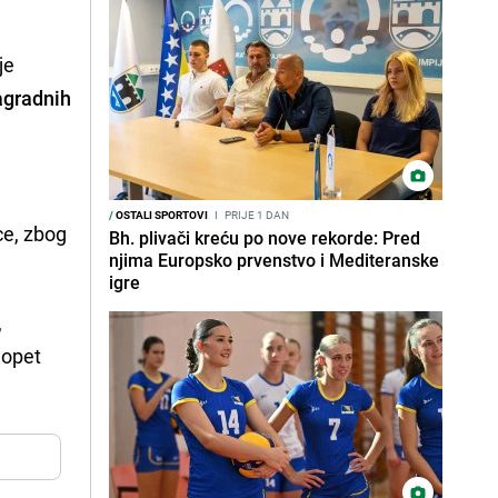
.
 je
agradnih
/
OSTALI SPORTOVI
I
PRIJE 1 DAN
ce, zbog
Bh. plivači kreću po nove rekorde: Pred
njima Europsko prvenstvo i Mediteranske
igre
,
 opet