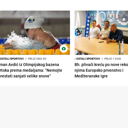
OSTALI SPORTOVI
I
PRIJE OKO 3H
/
OSTALI SPORTOVI
I
PRIJE 1 DAN
Iman Avdić iz Olimpijskog bazena
Bh. plivači kreću po nove rek
Otoka prema medaljama: "Nemojte
njima Europsko prvenstvo i
prestati sanjati velike snove"
Mediteranske igre