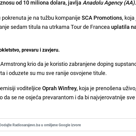
iznosu od 10 miliona dolara, javlja
Anadolu Agency (AA)
 pokrenuta je na tužbu kompanije
SCA Promotions
, koja
anje sedam titula na utrkama Tour de Francea
uplatila n
kletstvo, prevaru i zavjeru.
 Armstrong krio da je koristio zabranjene doping supstan
ta i oduzete su mu sve ranije osvojene titule.
misiji voditeljice
Oprah Winfrey,
koja je prenošena uživo
ao da se ne osjeća prevarantom i da bi najvjerovatnije sve
Dodajte Radiosarajevo.ba u omiljene Google izvore