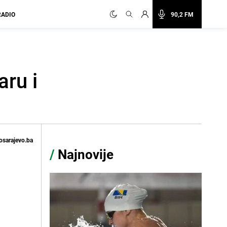
RADIO
90,2 FM
aru i
osarajevo.ba
/
Najnovije