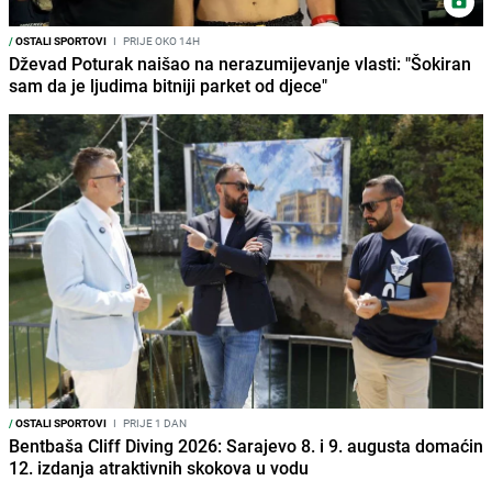
/
OSTALI SPORTOVI
I
PRIJE OKO 14H
Dževad Poturak naišao na nerazumijevanje vlasti: "Šokiran
sam da je ljudima bitniji parket od djece"
/
OSTALI SPORTOVI
I
PRIJE 1 DAN
Bentbaša Cliff Diving 2026: Sarajevo 8. i 9. augusta domaćin
12. izdanja atraktivnih skokova u vodu