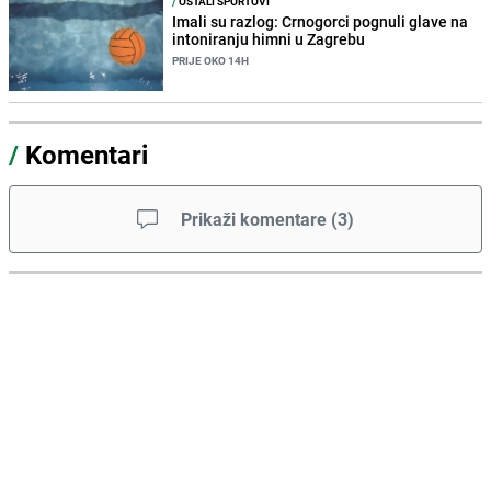
/
OSTALI SPORTOVI
Imali su razlog: Crnogorci pognuli glave na
intoniranju himni u Zagrebu
PRIJE OKO 14H
/
Komentari
Prikaži komentare
(
3
)