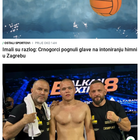
/
OSTALI SPORTOVI
I
PRIJE OKO 14H
Imali su razlog: Crnogorci pognuli glave na intoniranju himni
u Zagrebu