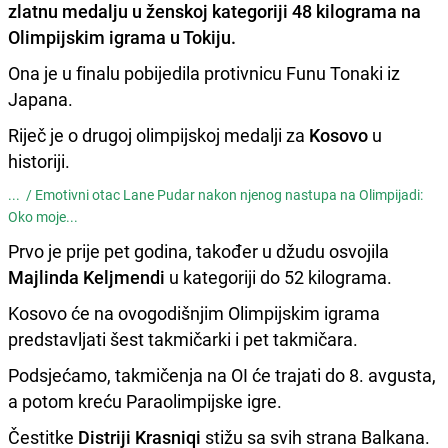
zlatnu medalju
u ženskoj kategoriji 48 kilograma na
Olimpijskim igrama u Tokiju.
Ona je u finalu pobijedila protivnicu Funu Tonaki iz
Japana.
Riječ je o drugoj olimpijskoj medalji za
Kosovo
u
historiji.
... /
Emotivni otac Lane Pudar nakon njenog nastupa na Olimpijadi:
Oko moje...
Prvo je prije pet godina, također u džudu osvojila
Majlinda Keljmendi
u kategoriji do 52 kilograma.
Kosovo će na ovogodišnjim Olimpijskim igrama
predstavljati šest takmičarki i pet takmičara.
Podsjećamo, takmičenja na OI će trajati do 8. avgusta,
a potom kreću Paraolimpijske igre.
Čestitke
Distriji Krasniqi
stižu sa svih strana Balkana.