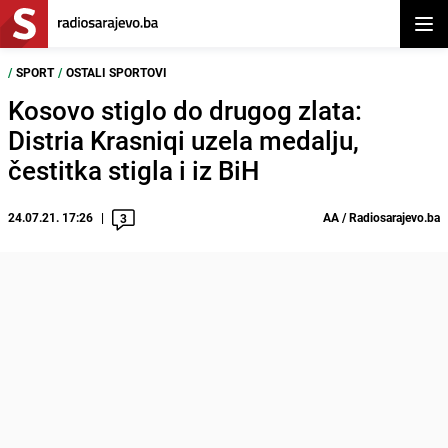
Otvor
/
SPORT
/
OSTALI SPORTOVI
Kosovo stiglo do drugog zlata:
Distria Krasniqi uzela medalju,
čestitka stigla i iz BiH
24.07.21. 17:26
AA / Radiosarajevo.ba
3