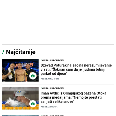
/
Najčitanije
/
OSTALI SPORTOVI
Dževad Poturak naišao na nerazumijevanje
vlasti: "Šokiran sam da je ljudima bitniji
parket od djece"
PRIJE OKO 14H
/
OSTALI SPORTOVI
Iman Avdić iz Olimpijskog bazena Otoka
prema medaljama: "Nemojte prestati
sanjati velike snove"
PRIJE 2 DANA