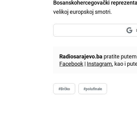
Bosanskohercegovački reprezentati
velikoj europskoj smotri.
Radiosarajevo.ba
pratite putem 
Facebook
|
Instagram
, kao i p
#Brčko
#polufinale