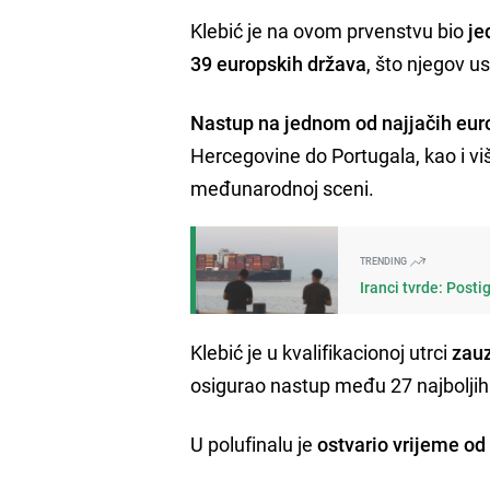
Klebić je na ovom prvenstvu bio
je
39 europskih država
, što njegov us
Nastup na jednom od najjačih eur
Hercegovine do Portugala, kao i v
međunarodnoj sceni.
TRENDING
Iranci tvrde: Pos
Klebić je u kvalifikacionoj utrci
zau
osigurao nastup među 27 najboljih 
U polufinalu je
ostvario vrijeme o