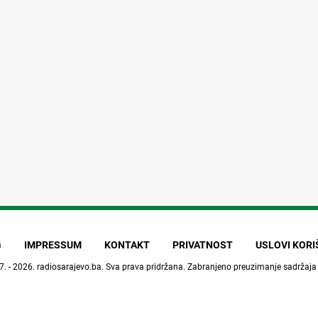
G
IMPRESSUM
KONTAKT
PRIVATNOST
USLOVI KOR
7. - 2026.
radiosarajevo.ba
. Sva prava pridržana. Zabranjeno preuzimanje sadržaja