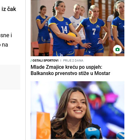
 iz čak
sne i
o na
/
OSTALI SPORTOVI
I
PRIJE 2 DANA
Mlade Zmajice kreću po uspjeh:
Balkansko prvenstvo stiže u Mostar