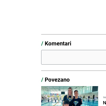
/
Komentari
/
Povezano
16
N