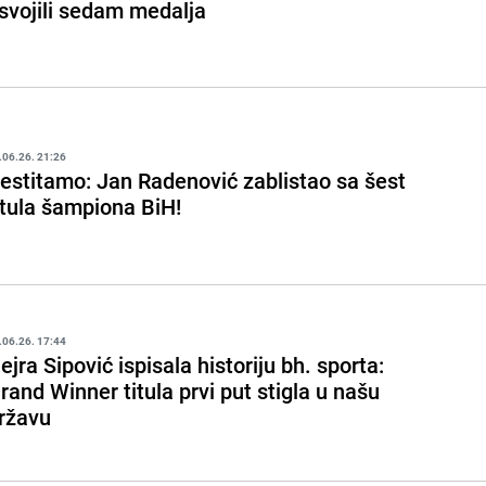
svojili sedam medalja
.06.26. 21:26
estitamo: Jan Radenović zablistao sa šest
itula šampiona BiH!
.06.26. 17:44
ejra Sipović ispisala historiju bh. sporta:
rand Winner titula prvi put stigla u našu
ržavu