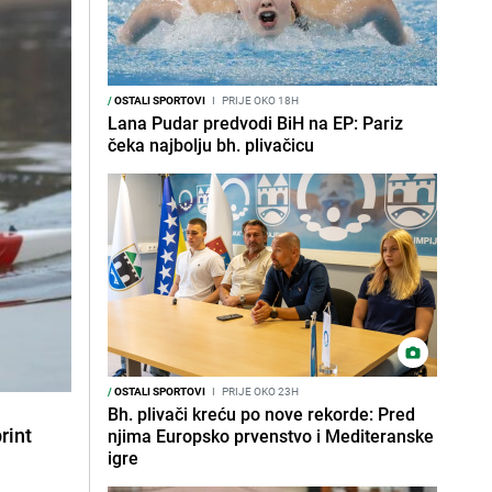
/
OSTALI SPORTOVI
I
PRIJE OKO 18H
Lana Pudar predvodi BiH na EP: Pariz
čeka najbolju bh. plivačicu
/
OSTALI SPORTOVI
I
PRIJE OKO 23H
Bh. plivači kreću po nove rekorde: Pred
rint
njima Europsko prvenstvo i Mediteranske
igre