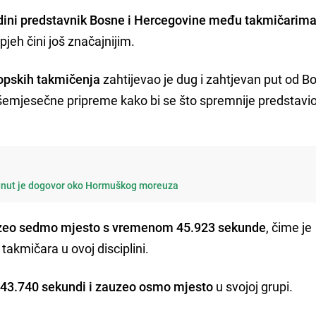
dini predstavnik Bosne i Hercegovine među takmičarima
pjeh čini još značajnijim.
opskih takmičenja
zahtijevao je dug i zahtjevan put od Bo
išemjesečne pripreme kako bi se što spremnije predstavi
tignut je dogovor oko Hormuškog moreuza
zeo sedmo mjesto s vremenom 45.923 sekunde
, čime je
takmičara u ovoj disciplini.
d 43.740 sekundi i zauzeo osmo mjesto
u svojoj grupi.