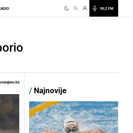
RADIO
90,2 FM
borio
osarajevo.ba
/
Najnovije