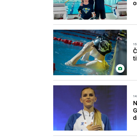
o
15
Č
t
14
N
G
d