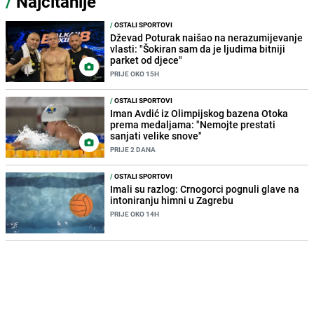
/
Najčitanije
/
OSTALI SPORTOVI
Dževad Poturak naišao na nerazumijevanje
vlasti: "Šokiran sam da je ljudima bitniji
parket od djece"
PRIJE OKO 15H
/
OSTALI SPORTOVI
Iman Avdić iz Olimpijskog bazena Otoka
prema medaljama: "Nemojte prestati
sanjati velike snove"
PRIJE 2 DANA
/
OSTALI SPORTOVI
Imali su razlog: Crnogorci pognuli glave na
intoniranju himni u Zagrebu
PRIJE OKO 14H