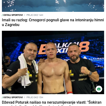
/
OSTALI SPORTOVI
I
PRIJE OKO 14H
Imali su razlog: Crnogorci pognuli glave na intoniranju himni
u Zagrebu
/
OSTALI SPORTOVI
I
PRIJE OKO 15H
Dževad Poturak naišao na nerazumijevanje vlasti: "Šokiran