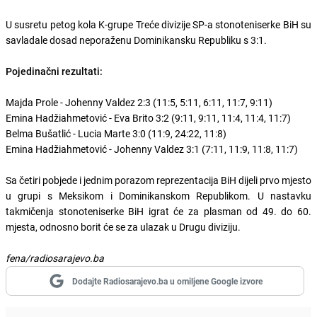
U susretu petog kola K-grupe Treće divizije SP-a stonoteniserke BiH su
savladale dosad neporaženu Dominikansku Republiku s 3:1.
Pojedinačni rezultati:
Majda Prole - Johenny Valdez 2:3 (11:5, 5:11, 6:11, 11:7, 9:11)
Emina Hadžiahmetović - Eva Brito 3:2 (9:11, 9:11, 11:4, 11:4, 11:7)
Belma Bušatlić - Lucia Marte 3:0 (11:9, 24:22, 11:8)
Emina Hadžiahmetović - Johenny Valdez 3:1 (7:11, 11:9, 11:8, 11:7)
Sa četiri pobjede i jednim porazom reprezentacija BiH dijeli prvo mjesto
u grupi s Meksikom i Dominikanskom Republikom. U nastavku
takmičenja stonoteniserke BiH igrat će za plasman od 49. do 60.
mjesta, odnosno borit će se za ulazak u Drugu diviziju.
fena/radiosarajevo.ba
Dodajte Radiosarajevo.ba u omiljene Google izvore