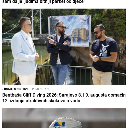
sam da je ljudima bitniji parket od djece"
/
OSTALI SPORTOVI
I
PRIJE 1 DAN
Bentbaša Cliff Diving 2026: Sarajevo 8. i 9. augusta domaćin
12. izdanja atraktivnih skokova u vodu